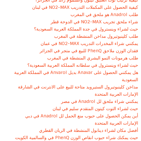
كيفية ترتيب توت العليق كيتون والسموم زائد في الجزائر؟
كيفية الحصول على المكملات التدريب NO2-MAX في لبنان
طلب Anadrol هو ملحق في المغرب
شراء ملحق تجريب NO2-MAX في الدوحة قطر
حيث لشراء وينسترول في جدة المملكة العربية السعودية؟
طلب كلينبوتيرول مداخن المنشطة في المغرب
يمكنني شراء المخدرات التدريب NO2-MAX في عمان
فقدان الوزن ملاحق PhenQ للبيع في متجر في الجزائر
طلب هرمونات النمو البشري المنشطة في المغرب
حيث لشراء وينسترول في سلطانه المملكة العربية السعودية؟
هل يمكنني الحصول على Anavar بديل Anvarol في المملكة العربية
السعودية
مداخن كلينبوتيرول الستيرويد متاحة للبيع على الانترنت في الشارقة
الإمارات العربية المتحدة
يمكنني شراء ملحق لل Anadrol في مصر
حيث لشراء التوت كيتون المتقدم سليم في لبنان
أين يمكن الحصول على حبوب منع الحمل لل Anadrol في دبي
الإمارات العربية المتحدة
أفضل مكان لشراء دينابول المنشطة في الريان القطري
حيث يمكنك شراء حبوب انقاص الوزن PhenQ في والسالمية الكويت