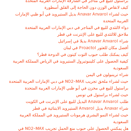
براستول للبيع في متاجر في الشارقة الإمارات العربية المتحدة
كيف لانقاص الوزن دون الحاجة إلى القلق أسطورة
حيث لشراء Anavar Anvarol بديل الستيرويد في أبو ظبي الإمارات
العربية المتحدة
دواء لالتثدي للبيع في المتاجر في دبي الإمارات العربية المتحدة
ملاحق للالتثدي للبيع على الإنترنت في قطر
شراء Anavar Anvarol بديلا في إسرائيل
أفضل مكان للعثور Proactol في لبنان
كيف يمكنك طلب حبوب التوت كيتون في الدوحة قطر؟
كيفية الحصول على كلينبوتيرول الستيرويد في الرياض المملكة العربية
السعودية
شراء ترينبولون في اليمن
حيث لشراء ملحق تجريب NO2-MAX في دبي الإمارات العربية المتحدة
براستول للبيع في مخزن في أبو ظبي الإمارات العربية المتحدة
حيث لشراء براستول في تونس
طلب Anavar Anvarol البديل للبيع على الإنترنت في الكويت
شراء Anavar بديل Anvarol الستيرويد الابتنائية في قطر
حيث لشراء النمو البشري هرمونات الستيرويد في المملكة العربية
السعودية
هل يمكنني الحصول على حبوب منع الحمل تجريب NO2-MAX في