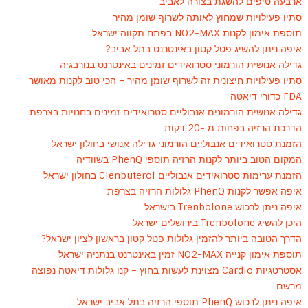
ארבעה טיפים להשגת בצורה לאביב
סתיו פעילויות שמחוץ לאותה לשרוף שומן מהיר
תוספת אימון לקנות NO2-MAX בפתח תקווה ישראל
איפה ניתן להשיג פטל קטון באינטרנט בתל אביב?
גדילה אנושית הורמוני סטרואידים זמינים באינטרנט בנורבגיה
סתיו פעילויות חיצונית זה לשרוף שומן מהיר – הכי טוב לקנות מאושר
FDA כדורי דיאטה
גדילה אנושית הורמונים אנבוליים סטרואידים זמינים בחנויות בצרפת
הדרכת הרזיה בפחות מ -20 דקות
הזמנת סטרואידים אנבוליים הורמוני גדילה אנושי בחולון ישראל
המקום הטוב ביותר לקנות הרזיה תוספי PhenQ בשוודיה
הזמנת ערימות סטרואידים אנבוליים Clenbuterol בחולון ישראל
איפה אפשר לקנות PhenQ גלולות הרזיה בצרפת
איפה ניתן לרכוש Trenbolone בישראל
היכן להשיג Trenbolone בירושלים ישראל
הדרך הטובה ביותר להזמין גלולות פטל קטון בראשון לציון ישראל?
תוספת אימון קנייה NO2-MAX זמין באינטרנט בנתניה ישראל
אסטרטגיות Cardio מצוינת לעשות בחוץ – קנו גלולות דיאטה נפוצה
מרשם
איפה ניתן לרכוש PhenQ תוספי הרזיה בתל אביב ישראל