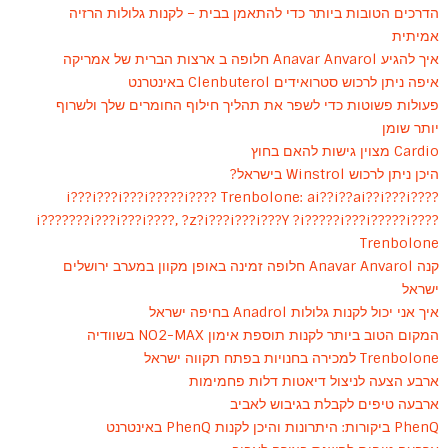
הדרכים הטובות ביותר כדי להתאמן בבית – לקנות גלולות הרזיה
אמיתית
איך להגיע Anavar Anvarol חלופה ב ארצות הברית של אמריקה
איפה ניתן לרכוש סטרואידים Clenbuterol באינטרנט
פעולות פשוטות כדי לשפר את תהליך חילוף החומרים שלך ולשרוף
יותר שומן
Cardio מצוין גישות להאם בחוץ
היכן ניתן לרכוש Winstrol בישראל?
?i???i???i???i?????i???? Trenbolone: ai??i??ai??i???i???
i???????i???i???i????, ?z?i???i???i???Y ?i?????i???i?????i????
Trenbolone
קנה Anavar Anvarol חלופה זמינה באופן מקוון במערב ירושלים
ישראל
איך אני יכול לקנות גלולות Anadrol בחיפה ישראל
המקום הטוב ביותר לקנות תוספת אימון NO2-MAX בשוודיה
Trenbolone למכירה בחנויות בפתח תקווה ישראל
ארבע הצעה לניצול דיאטות דלות פחמימות
ארבעה טיפים לקבלת בגיבוש לאביב
PhenQ ביקורות: היתרונות והיכן לקנות PhenQ באינטרנט