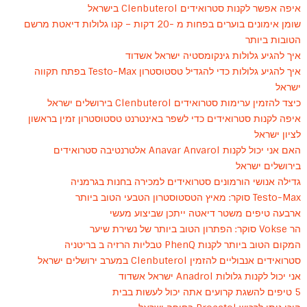
איפה אפשר לקנות סטרואידים Clenbuterol בישראל
שומן אימונים בוערים בפחות מ -20 דקות – קנו גלולות דיאטת מרשם
הטובות ביותר
איך להגיע גלולות גינקומסטיה ישראל אשדוד
איך להגיע גלולות כדי להגדיל טסטוסטרון Testo-Max בפתח תקווה
ישראל
כיצד להזמין ערימות סטרואידים Clenbuterol בירושלים ישראל
איפה לקנות סטרואידים כדי לשפר באינטרנט טסטוסטרון זמין בראשון
לציון ישראל
האם אני יכול לקנות Anavar Anvarol אלטרנטיבה סטרואידים
בירושלים ישראל
גדילה אנושי הורמונים סטרואידים למכירה בחנות בגרמניה
Testo-Max סוקר: מאיץ הטסטוסטרון הטבעי הטוב ביותר
ארבעה טיפים משטר דיאטה ייתכן שביצוע מעשי
הר Vokse סוקר: הפתרון הטוב ביותר של נשירת שיער
המקום הטוב ביותר לקנות PhenQ טבליות הרזיה ב בריטניה
סטרואידים אנבוליים להזמין Clenbuterol במערב ירושלים ישראל
אני יכול לקנות גלולות Anadrol ישראל אשדוד
5 טיפים להשגת קרועים אתה יכול לעשות בבית