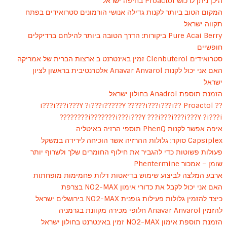
היכן ניתן לרכוש Proactol בחיפה ישראל
המקום הטוב ביותר לקנות גדילה אנושי הורמונים סטרואידים בפתח
תקווה ישראל
Pure Acai Berry ביקורות: הדרך הטובה ביותר להילחם ברדיקלים
חופשיים
סטרואידים Clenbuterol זמין באינטרנט ב ארצות הברית של אמריקה
האם אני יכול לקנות Anavar Anvarol אלטרנטיבית בראשון לציון
ישראל
הזמנת תוספת Anadrol בחולון ישראל
?i???i???i???Y ?i???i?????Y ?????i???i???i?? Proactol ?
i???????i???i???Y ???i???i???i???Y ?i???i????????
איפה אפשר לקנות PhenQ תוספי הרזיה באיטליה
Capsiplex סוקר: גלולות ההרזיה אשר הוכיחה לירידה במשקל
פעולות פשוטות כדי להגביר את חילוף החומרים שלך ולשרוף יותר
שומן – אמכור Phentermine
ארבע המלצה לביצוע שימוש בדיאטות דלות פחמימות מופחתות
האם אני יכול לקבל את כדורי אימון NO2-MAX בצרפת
כיצד להזמין גלולות פעילות גופנית NO2-MAX בירושלים ישראל
להזמין Anavar Anvarol חלופי מכירה מקוונת בגרמניה
הזמנת תוספת אימון NO2-MAX זמין באינטרנט בחולון ישראל