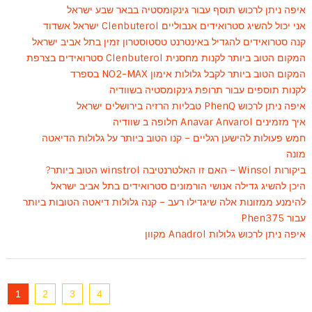
איפה ניתן לרכוש תוסף עבור גינקומסטיה בבאר שבע ישראל
אני יכול להשיג סטרואידים אנבוליים Clenbuterol ישראל אשדוד
קנה סטרואידים להגדיל באינטרנט טסטוסטרון זמין בתל אביב ישראל
המקום הטוב ביותר לקנות מחסנית Clenbuterol סטרואידים בצרפת
המקום הטוב ביותר לקבל גלולות אימון NO2-MAX בספרד
לקנות תוספים עבור תרופת גינקומסטיה בשוודיה
איפה ניתן לרכוש PhenQ טבליות הרזיה בירושלים ישראל
איך מזמינים Anavar Anvarol חלופה ב שוודיה
חמש פעולות להישען רגליים – קנו הטוב ביותר על גלולות הדיאטה
מונה
ביקורות Winsol – האם זו האלטרנטיבה winstrol הטוב ביותר?
היכן להשיג גדילה אנושי הורמונים סטרואידים בתל אביב ישראל
להימנע ממזונות אלה שיגדילו רעב – קנה גלולות דיאטה הטובות ביותר
עבור Phen375
איפה ניתן לרכוש גלולות Anadrol מקוון
1
2
3
4