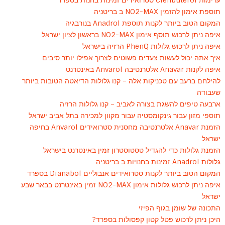
ערימות Clenbuterol סטרואידים זמינות בחנות בספרד
תוספת אימון להזמין NO2-MAX ב בריטניה
המקום הטוב ביותר לקנות תוספת Anadrol בנורבגיה
איפה ניתן לרכוש תוסף אימון NO2-MAX בראשון לציון ישראל
איפה ניתן לרכוש גלולות PhenQ הרזיה בישראל
איך אתה יכול לעשות צעדים פשוטים לצרוך אפילו יותר סיבים
איפה לקנות Anavar אלטרנטיבה Anvarol באינטרנט
להילחם ברעב עם טכניקות אלה – קנו גלולות הדיאטה הטובות ביותר
שעבודה
ארבעה טיפים להשגת בצורה לאביב – קנו גלולות הרזיה
תוספי מזון עבור גינקומסטיה עבור מקוון למכירה בתל אביב ישראל
הזמנת Anavar אלטרנטיבה מחסנית סטרואידים Anvarol בחיפה
ישראל
הזמנת גלולות כדי להגדיל טסטוסטרון זמין באינטרנט בישראל
גלולות Anadrol זמינות בחנויות ב בריטניה
המקום הטוב ביותר לקנות סטרואידים אנבוליים Dianabol בספרד
איפה ניתן לרכוש גלולות אימון NO2-MAX זמין באינטרנט בבאר שבע
ישראל
התכונה של שומן בגוף הפיזי
היכן ניתן לרכוש פטל קטון קפסולות בספרד?