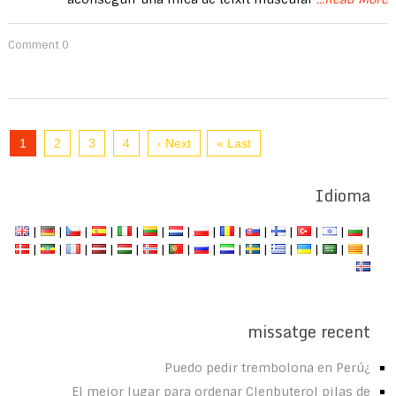
0 Comment
1
2
3
4
Next ›
Last »
Idioma
|
|
|
|
|
|
|
|
|
|
|
|
|
|
|
|
|
|
|
|
|
|
|
|
|
|
|
|
missatge recent
¿Puedo pedir trembolona en Perú
El mejor lugar para ordenar Clenbuterol pilas de