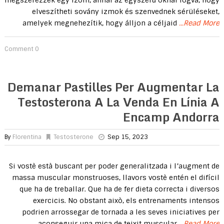
megszerezzék egy izom, annál az egyszerű oknál fogva, hogy
elveszítheti sovány izmok és szenvednek sérüléseket,
amelyek megnehezítik, hogy álljon a céljaid
...Read More
0 Comment
Demanar Pastilles Per Augmentar La
Testosterona A La Venda En Línia A
Encamp Andorra
By
Florentina
Testosterone
Sep 15, 2023
Si vostè està buscant per poder generalitzada i l’augment de
massa muscular monstruoses, llavors vostè entén el difícil
que ha de treballar. Que ha de fer dieta correcta i diversos
exercicis. No obstant això, els entrenaments intensos
podrien arrossegar de tornada a les seves iniciatives per
aconseguir una mica de teixit muscular
...Read More