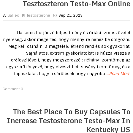
Tesztoszteron Testo-Max Online
By
Galileo
Testosterone
Sep 21, 2023
Ha keres burjánzó teljesítmény és óriási izomszövetet
nyereség, akkor megérted, hogy mennyire nehéz be dolgozni.
Meg kell csinálni a megfelelő étrend rend és sok gyakorlat.
Sajnálatos, extrém gyakorlatokat is húzza vissza a
erőfeszítéseit, hogy megszerezzék néhány izomtömeg az
egyszerű tényező, hogy elveszítheti sovány izomtömeg és a
tapasztalat, hogy a sérülések hogy nagyobb
...Read More
0 Comment
The Best Place To Buy Capsules To
Increase Testosterone Testo-Max In
Kentucky US