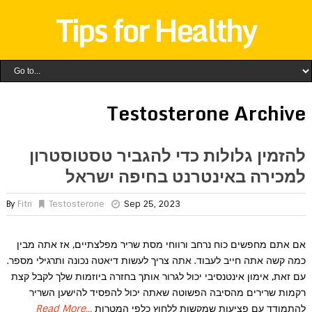
Tips for Healthy
Testosterone Archive
להזמין גלולות כדי להגביר טסטוסטרון
למכירה באינטרנט בחיפה ישראל
By
Fitri
Testosterone
Sep 25, 2023
אם אתם מחפשים כוח נרחב ורווחי מסת שריר מפלצתיים, אז אתה מבין
כמה קשה אתה חייב לעבוד. אתה צריך לעשות דיאטה נכונה ותרגילי מספר.
עם זאת, אימון אינטנסיבי יכול לגרור אותך בחזרה ביוזמות שלך לקבל קצת
רקמות שרירים מהסיבה הפשוטה שאתה יכול להפסיד להישען השריר
להתמודד עם פציעות שמקשות ללחוץ כלפי המטרות
...Read More