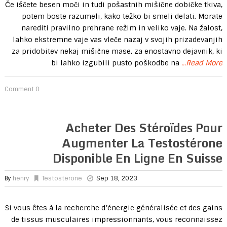
Če iščete besen moči in tudi pošastnih mišične dobičke tkiva,
potem boste razumeli, kako težko bi smeli delati. Morate
narediti pravilno prehrane režim in veliko vaje. Na žalost,
lahko ekstremne vaje vas vleče nazaj v svojih prizadevanjih
za pridobitev nekaj mišične mase, za enostavno dejavnik, ki
bi lahko izgubili pusto poškodbe na
...Read More
0 Comment
Acheter Des Stéroïdes Pour
Augmenter La Testostérone
Disponible En Ligne En Suisse
By
henry
Testosterone
Sep 18, 2023
Si vous êtes à la recherche d’énergie généralisée et des gains
de tissus musculaires impressionnants, vous reconnaissez