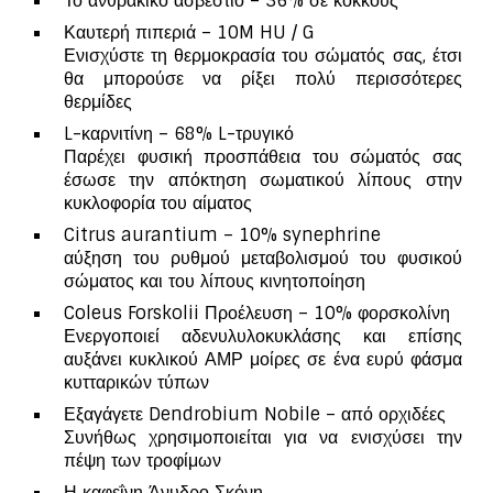
Το ανθρακικό ασβέστιο – 36% σε κόκκους
Καυτερή πιπεριά – 10M HU / G
Ενισχύστε τη θερμοκρασία του σώματός σας, έτσι
θα μπορούσε να ρίξει πολύ περισσότερες
θερμίδες
L-καρνιτίνη – 68% L-τρυγικό
Παρέχει φυσική προσπάθεια του σώματός σας
έσωσε την απόκτηση σωματικού λίπους στην
κυκλοφορία του αίματος
Citrus aurantium – 10% synephrine
αύξηση του ρυθμού μεταβολισμού του φυσικού
σώματος και του λίπους κινητοποίηση
Coleus Forskolii Προέλευση – 10% φορσκολίνη
Ενεργοποιεί αδενυλυλοκυκλάσης και επίσης
αυξάνει κυκλικού ΑΜΡ μοίρες σε ένα ευρύ φάσμα
κυτταρικών τύπων
Εξαγάγετε Dendrobium Nobile – από ορχιδέες
Συνήθως χρησιμοποιείται για να ενισχύσει την
πέψη των τροφίμων
Η καφεΐνη Άνυδρο Σκόνη