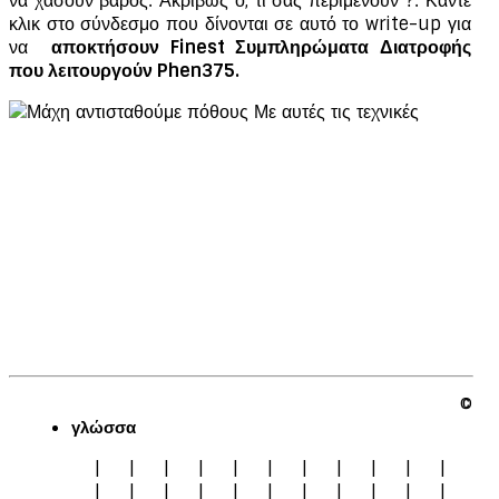
να χάσουν βάρος. Ακριβώς ό, τι σας περιμένουν ?. Κάντε
κλικ στο σύνδεσμο που δίνονται σε αυτό το write-up για
να
αποκτήσουν Finest Συμπληρώματα Διατροφής
που λειτουργούν Phen375.
©
γλώσσα
|
|
|
|
|
|
|
|
|
|
|
|
|
|
|
|
|
|
|
|
|
|