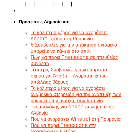
|
|
|
|
|
|
Πρόσφατες Δημοσίευση
Το καλύτερο μέρος για να αγοράσετε
Anadrol χάπια στη Ρουμανία
5 Συμβουλές για την απόκτηση σκισμένο
μπορείτε να κάνετε στο σπίτι
Πώς να πάρει Trenbolone σε απευθείας
σύνδεση
Τέσσερις Συμβουλές για να πάρει το
σχήμα για Άνοιξη – Αγοράστε χάπια
απώλειας βάρους
Το καλύτερο μέρος για να αγοράσει
αναβολικά στεροειδή για την ανάπτυξη των
μυών και την αντοχή στην Ισπανία
Τρεμπολόνης για online πώληση στην
Αλβανία
Πού να αγοράσετε Winstrol στη Ρουμανία;
Πού να πάρει Trenbolone στη
Θεσσαλονίκη Ελλάδα