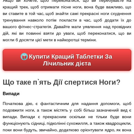
Якщо ви хочете, щоб переконатися, що ви перебуваєте на
кращий трек, щоб отримати пісне ноги, вона буде важливо, що
ви ставите в той час, щоб знайти самі прекрасні ноги схуднення
тренування навколо потім покласти в час, щоб додати їх до
вашого фітнес-стратегія. Давайте мати уявлення над провідних
дій, які ви повинні взяти до уваги, щоб переконатися, що ви
могли б досягти цієї мети в найкоротші терміни.
Купити Кращий Таблетки За
Лічильник дієта
Що таке п`ять Дії спертися Ноги?
Випади
Початкова дію, є фантастичним для надання допомоги, щоб
подовжити ноги, а також містять у собі більш зазначений вид є
випади. Випади є прекрасним оскільки не тільки буде вони
функціонують сідниці, підколінні сухожилля, а також квадроцикли,
поки вони будуть, звичайно, додатково орієнтувати ядро, як вона