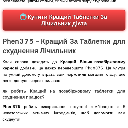
розглядаєте цілком стільки, скільки втрата жиру стурбований.
Купити Кращий Таблетки За
Лічильник дієта
Phen375 – Кращий За Таблетки для
схуднення Лічильник
Коли справа доходить до
Кращий Більш-позабіржовому
харчові
добавки, це важко перевершити Phen375. Ця ультра
потужний допомогу втрата ваги наркотиків магазин класу, але
легко доступні через прилавок.
як робить Кращий на позабіржовому таблетки для
схуднення працює?
Phen375
робить використання потужної комбінацією з 8
новаторських активних інгредієнтів, щоб допомогти вам
схуднути!