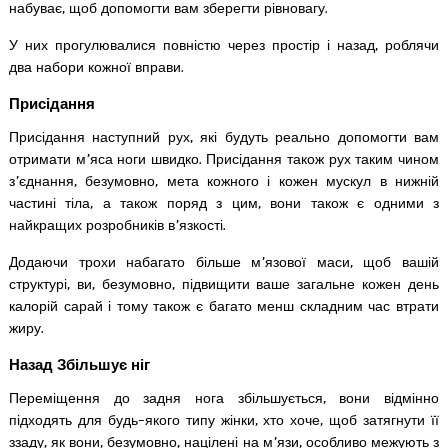
набуває, щоб допомогти вам зберегти рівновагу.
У них прогулювалися повністю через простір і назад, роблячи
два набори кожної вправи.
Присідання
Присідання наступний рух, які будуть реально допомогти вам
отримати м’яса ноги швидко. Присідання також рух таким чином
з’єднання, безумовно, мета кожного і кожен мускул в нижній
частині тіла, а також поряд з цим, вони також є одними з
найкращих розробників в’язкості.
Додаючи трохи набагато більше м’язової маси, щоб вашій
структурі, ви, безумовно, підвищити ваше загальне кожен день
калорій сарай і тому також є багато менш складним час втрати
жиру.
Назад Збільшує ніг
Переміщення до задня нога збільшується, вони відмінно
підходять для будь-якого типу жінки, хто хоче, щоб затягнути її
ззаду, як вони, безумовно, націлені на м’язи, особливо межують з