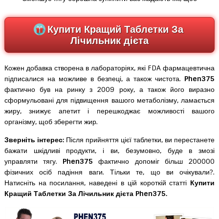
Купити Кращий Таблетки За
Лічильник дієта
Кожен добавка створена в лабораторіях, які FDA фармацевтична
підписалися на можливе в безпеці, а також чистота.
Phen375
фактично був на ринку з 2009 року, а також його виразно
сформульовані для підвищення вашого метаболізму, ламається
жиру, знижує апетит і перешкоджає можливості вашого
організму, щоб зберегти жир.
Зверніть інтерес:
Після прийняття цієї таблетки, ви перестанете
бажати шкідливі продукти, і ви, безумовно, буде в змозі
управляти тягу.
Phen375
фактично допоміг більш 200000
фізичних осіб падіння ваги. Тільки те, що ви очікували?.
Натисніть на посилання, наведені в цій короткій статті
Купити
Кращий Таблетки За Лічильник дієта Phen375.