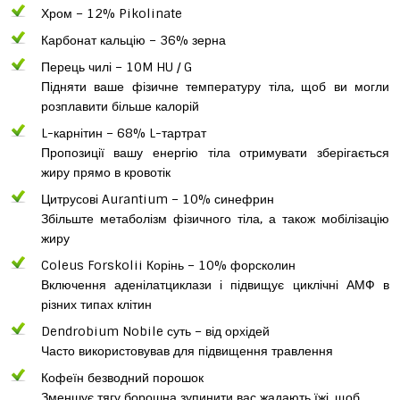
Хром – 12% Pikolinate
Карбонат кальцію – 36% зерна
Перець чилі – 10M HU / G
Підняти ваше фізичне температуру тіла, щоб ви могли
розплавити більше калорій
L-карнітин – 68% L-тартрат
Пропозиції вашу енергію тіла отримувати зберігається
жиру прямо в кровотік
Цитрусові Aurantium – 10% синефрин
Збільште метаболізм фізичного тіла, а також мобілізацію
жиру
Coleus Forskolii Корінь – 10% форсколин
Включення аденілатциклази і підвищує циклічні АМФ в
різних типах клітин
Dendrobium Nobile суть – від орхідей
Часто використовував для підвищення травлення
Кофеїн безводний порошок
Зменшує тягу борошна зупинити вас жадають їжі, щоб