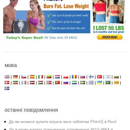
мова
|
|
|
|
|
|
|
|
|
|
|
|
|
|
|
|
|
|
|
|
|
|
|
|
|
|
|
|
останні повідомлення
Де ви можете купити втрата ваги таблетки PhenQ в Росії
Де я можу купити тренування доповнення NO2-MAX в