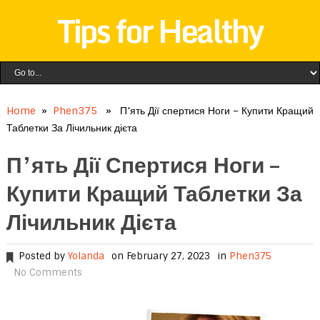
Tips for Healthy
Home
»
Phen375
» П’ять Дії спертися Ноги – Купити Кращий
Таблетки За Лічильник дієта
П’ять Дії Спертися Ноги –
Купити Кращий Таблетки За
Лічильник Дієта
Posted by
Yolanda
on February 27, 2023
in
Phen375
No Comments