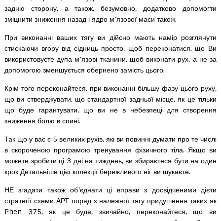
задню сторону, а також, безумовно, додатково допомогти
зміцнити зниження назад і ядро ​​м’язової маси також.
При виконанні ваших тягу ви дійсно мають намір розглянути
стискаючи вгору від сідниць просто, щоб переконатися, що Ви
використовуєте дупа м’язові тканини, щоб виконати рух, а не за
допомогою зменшується обернено замість цього.
Крім того переконайтеся, при виконанні більшу фазу цього руху,
що ви стверджувати, що стандартної задньої місце, як це тільки
що буде гарантувати, що ви не в небезпеці для створення
зниження болю в спині.
Так що у вас є 5 великих рухів, які ви повинні думати про те числі
в скороченою програмою тренування фізичного тіла. Якщо ви
можете зробити ці 3 дні на тиждень, ви збираєтеся бути на один
крок Детальніше цієї колекції бережливого ніг ви шукаєте.
НЕ згадати також об’єднати ці вправи з досвідченими дієти
стратегії схеми АРТ поряд з належної тягу придушення таких як
Phen 375, як це буде, звичайно, переконайтеся, що ви