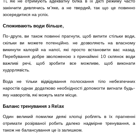
Ті, які не отримують адекватну білка в їх дієті режиму часто
закінчити дивлячись м’яке, а не твердий, так що це повинно
зосередитися на успіх.
Споживають води більше,
По-друге, ви також повинні прагнути, щоб випити стільки води,
скільки ви можете потенційно. не дозволяють на власному
викинути калорій на напої, які просто встановити вас назад.
Перебування добре зволоженою з принаймні 10 склянок води
важливі речі, щоб зробити все можливе, щоб виконати
худорлявість.
Вода не тільки відвідування полоскання тіло небезпечних
наростів однак додатково необхідності допомогти вигнати будь-
яку наворотів, які можуть мати місце.
Баланс тренування з Relax
Один великий помилки деякі хлопці роблять в їх прагненні
отримати розірваної робить далеко надмірне тренування, а
також не балансування це із залишком.