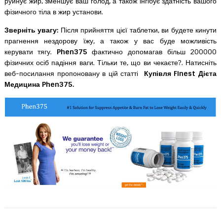
руйнує жир, зменшує ваш голод, а також інгібує здатність вашого
фізичного тіла в жир установи.
Зверніть увагу:
Після прийняття цієї таблетки, ви будете кинути
прагнення нездорову їжу, а також у вас буде можливість
керувати тягу.
Phen375
фактично допомагав більш 200000
фізичних осіб падіння ваги. Тільки те, що ви чекаєте?. Натисніть
веб-посилання пропоновану в цій статті
Купівля Finest Дієта
Медицина Phen375.