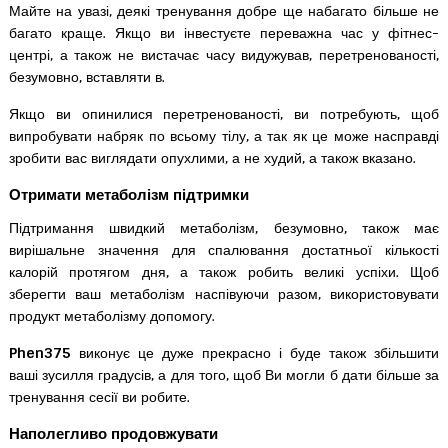
Майте на увазі, деякі тренування добре ще набагато більше не
багато краще. Якщо ви інвестуєте переважна час у фітнес-
центрі, а також не вистачає часу видужував, перетренованості,
безумовно, вставляти в.
Якщо ви опинилися перетренованості, ви потребують, щоб
випробувати набряк по всьому тілу, а так як це може насправді
зробити вас виглядати опухлими, а не худий, а також вказано.
Отримати метаболізм підтримки
Підтримання швидкий метаболізм, безумовно, також має
вирішальне значення для спалювання достатньої кількості
калорій протягом дня, а також робить великі успіхи. Щоб
зберегти ваш метаболізм наспівуючи разом, використовувати
продукт метаболізму допомогу.
Phen375
виконує це дуже прекрасно і буде також збільшити
ваші зусилля градусів, а для того, щоб Ви могли б дати більше за
тренування сесії ви робите.
Наполегливо продовжувати