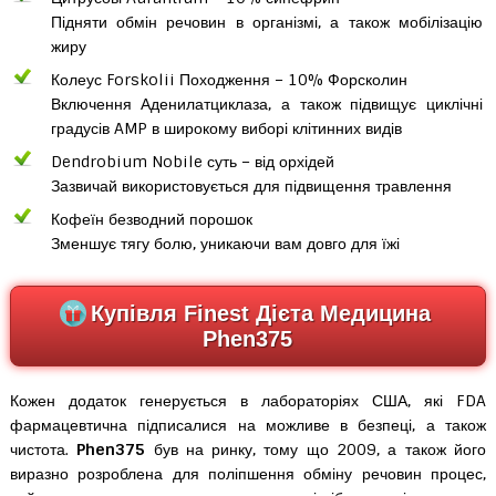
Підняти обмін речовин в організмі, а також мобілізацію
жиру
Колеус Forskolii Походження – 10% Форсколин
Включення Аденилатциклаза, а також підвищує циклічні
градусів AMP в широкому виборі клітинних видів
Dendrobium Nobile суть – від орхідей
Зазвичай використовується для підвищення травлення
Кофеїн безводний порошок
Зменшує тягу болю, уникаючи вам довго для їжі
Купівля Finest Дієта Медицина
Phen375
Кожен додаток генерується в лабораторіях США, які FDA
фармацевтична підписалися на можливе в безпеці, а також
чистота.
Phen375
був на ринку, тому що 2009, а також його
виразно розроблена для поліпшення обміну речовин процес,