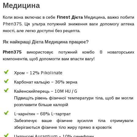
Медицина
Коли вона включає в себе
Finest Дієта
Медицина, важко побити
Phen375. Ця ультра потужний зниження ваги допомогу аптека
якості, але легко доступні без рецепта.
Як найкращі Дієта Медицина працює?
Phen375
використовує потужний комбо 8 новаторських
компонентів, щоб допомогти вам впасти вагу!
Хром – 12% Pikolinate
Карбонат кальцію – 36% зерна
Кайенскийперець – 10M HU / G
Підвищіть рівень фізичної температури тіла, щоб ви могли
розплавити більше калорій
L-карнітин – 68% L-тартрат
Забезпечує ваше фізичне зусилля тіла отримувати
зберігаються фізичне тіло жиру прямо в кровотік
Цитрусові Aurantium – 10% синефрин