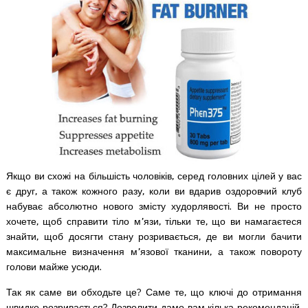
Якщо ви схожі на більшість чоловіків, серед головних цілей у вас
є друг, а також кожного разу, коли ви вдарив оздоровчий клуб
набуває абсолютно нового змісту худорлявості. Ви не просто
хочете, щоб справити тіло м’язи, тільки те, що ви намагаєтеся
знайти, щоб досягти стану розривається, де ви могли бачити
максимальне визначення м’язової тканини, а також повороту
голови майже усюди.
Так як саме ви обходьте це? Саме те, що ключі до отримання
швидко розривається? Дозволити дамо вам кілька рекомендацій,