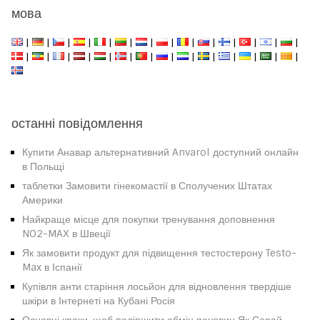
мова
|
|
|
|
|
|
|
|
|
|
|
|
|
|
|
|
|
|
|
|
|
|
|
|
|
|
|
|
останні повідомлення
Купити Анавар альтернативний Anvarol доступний онлайн
в Польщі
таблетки Замовити гінекомастії в Сполучених Штатах
Америки
Найкраще місце для покупки тренування доповнення
NO2-MAX в Швеції
Як замовити продукт для підвищення тестостерону Testo-
Max в Іспанії
Купівля анти старіння лосьйон для відновлення твердіше
шкіри в Інтернеті на Кубані Росія