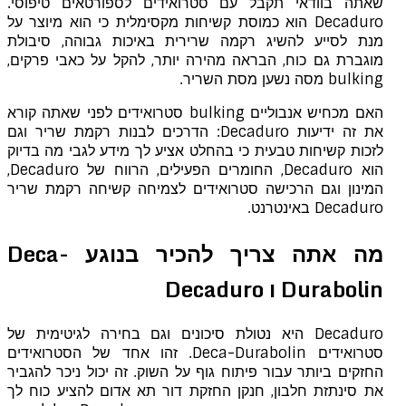
שאתה בוודאי תקבל עם סטרואידים לספורטאים טיפוסי.
Decaduro הוא כמוסת קשיחות מקסימלית כי הוא מיוצר על
מנת לסייע להשיג רקמה שרירית באיכות גבוהה, סיבולת
מוגברת גם כוח, הבראה מהירה יותר, להקל על כאבי פרקים,
bulking מסה נשען מסת השריר.
האם מכחיש אנבוליים bulking סטרואידים לפני שאתה קורא
את זה ידיעות Decaduro: הדרכים לבנות רקמת שריר וגם
לזכות קשיחות טבעית כי בהחלט אציע לך מידע לגבי מה בדיוק
הוא Decaduro, החומרים הפעילים, הרווח של Decaduro,
המינון וגם הרכישה סטרואידים לצמיחה קשיחה רקמת שריר
Decaduro באינטרנט.
מה אתה צריך להכיר בנוגע Deca-
Durabolin ו Decaduro
Decaduro היא נטולת סיכונים וגם בחירה לגיטימית של
סטרואידים Deca-Durabolin. זהו אחד של הסטרואידים
החזקים ביותר עבור פיתוח גוף על השוק. זה יכול ניכר להגביר
את סינתזת חלבון, חנקן החזקת דור תא אדום להציע כוח לך