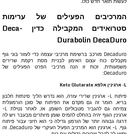
לעשות תואר חדש כולו.
המרכיבים הפעילים של ערימות
סטרואידים המקבילה כדין Deca-
Durabolin DecaDuro
Decaduro מורכב ברשימת מרכיבי עצמה כדי לעזור בוני גוף
מקבלים כוח עצום האימון לבניית מסת רקמת שרירים
משמעותית. זכות זו הנה מרכיבי הפרט הפעילים של
Decaduro:
L- ארגינין אלפא Keto Glutarate
פיתוח L- ארגינין שרירי עזרה, הוא נדרש הליך סינתזת חלבון
בריא. חומר זה גם מקדם את הפיתוח של סוכן הורמונלית
צמיחה גם להגביר מטבוליזם השומן. אז, לאחר נטילת L-
ארגינין הגוף יהיה בהחלט להמיס שומן מיותרים מבעבר ויש לה
דרגה גבוהה יותר של הורמון גדילה כי הוא חיוני עבור פיתוח
גוף. L- ארגינין הוא המרכיב הפעיל העיקרי של Decaduro. זה
יסייע לך לקבל שרירים גדולים וגם כוח.