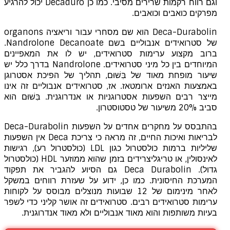
וגם רווח רקמות שרירים מסיבי. כמו כן Decaduro יכול להרגיע
מפרקים כואבים וכואבים.
Deca-Durabolin הוא שם מסחרי עבור וריאציה organons
של סטרואידים אנבוליים בשם Nandrolone Decanoate.
ברוב מקצוע ערימות סטרואידים, יש לו את המאפיינים
המיוחדים בין כל מיני סטרואידים. Nandrolone בדרך כלל יש
שיעור מופחת מאוד של בִּשׁוּם, תהליך של הפיכת אסטרוגן
באמצעות האנזים ארומטאז. אז, סטרואידים אנבוליים זה אינו
מייצר רבים השפעות אסטרוגניות או אנדרוגנית. בִּשׁוּם הוא
סביב 20% משיעור של טסטוסטרון.
בהתבסס על מחקרים אחדים על השפעות Deca-Durabolin
לבריאות ואיכות החיים, זה מראה כי צריכת Deca אין השפעות
שליליות ברמות כולסטרול כגון LDL (כולסטרול רע), רגישות
לאינסולין, או טריגליצרידים בזמן שהוא ממוזער HDL (כולסטרול
גדול). Deca Durabolin גם הסיוע להגביר את תפקוד
המערכת החיסונית. כמו כן, ידוע על שעזרת רווחים במשקל
לאחר מינימום של 12 שבועות מנוצלים מבוסס על לקוחות
ערימות סטרואידים רבים. סטרואידים זה אושר קליני כדי לשפר
בעיות משותפות והוא מאוד אנבוליים ולא מאוד אנדרוגנית.