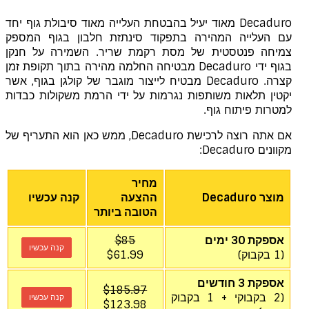
Decaduro מאוד יעיל בהבטחת העלייה מאוד סיבולת גוף יחד
עם העלייה המהירה בתפקוד סינתזת חלבון בגוף המספק
צמיחה פנטסטית של מסת רקמת שריר. השמירה על חנקן
בגוף ידי Decaduro מבטיחה החלמה מהירה בתוך תקופת זמן
קצרה. Decaduro מבטיח לייצור מוגבר של קולגן בגוף, אשר
יקטין תלאות משותפות נגרמות על ידי הרמת משקולות כבדות
למטרות פיתוח גוף.
אם אתה רוצה לרכישת Decaduro, ממש כאן הוא התעריף של
מקוונים Decaduro:
מחיר
מוצר Decaduro
ההצעה
קנה עכשיו
הטובה ביותר
אספקת 30 ימים
$85
קנה עכשיו
(1 בקבוק)
$61.99
אספקת 3 חודשים
$185.97
(2 בקבוקי + 1 בקבוק
קנה עכשיו
$123.98