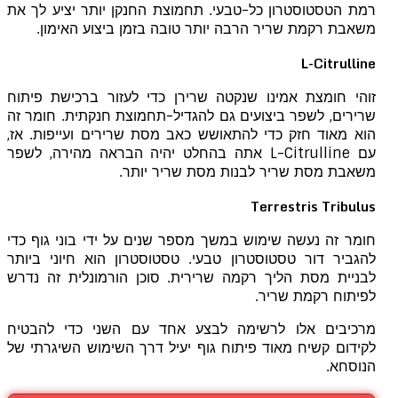
רמת הטסטוסטרון כל-טבעי. תחמוצת החנקן יותר יציע לך את
משאבת רקמת שריר הרבה יותר טובה בזמן ביצוע האימון.
L-Citrulline
זוהי חומצת אמינו שנקטה שרירן כדי לעזור ברכישת פיתוח
שרירים, לשפר ביצועים גם להגדיל-תחמוצת חנקתית. חומר זה
הוא מאוד חזק כדי להתאושש כאב מסת שרירים ועייפות. אז,
עם L-Citrulline אתה בהחלט יהיה הבראה מהירה, לשפר
משאבת מסת שריר לבנות מסת שריר יותר.
Terrestris Tribulus
חומר זה נעשה שימוש במשך מספר שנים על ידי בוני גוף כדי
להגביר דור טסטוסטרון טבעי. טסטוסטרון הוא חיוני ביותר
לבניית מסת הליך רקמה שרירית. סוכן הורמונלית זה נדרש
לפיתוח רקמת שריר.
מרכיבים אלו לרשימה לבצע אחד עם השני כדי להבטיח
לקידום קשיח מאוד פיתוח גוף יעיל דרך השימוש השיגרתי של
הנוסחא.