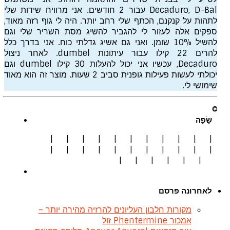
Decaduro, D-Bal עבור 2 חודשים. אני מרוויח שידות שלי
לתהות על קנקנם, הכתף שלי רחב יותר. היה לי גוף רזה מאוד,
ספקים אלה לעזור לי להגביר להשיג מסת השריר שלי וגם
להשיל 10% שומן. ואני גם אשיג גדלתי כוח. אני בדרך כלל
להרים 22 קילו עבור עיתונות dumbel. לאחר ניצול
Decaduro, עכשיו אני יכול להעלות 30 קילו dumbel וגם
יכולתי לעשות פעילות גופנית סביב 2 שעות. מוצר זה הוא מאוד
שימושי לי.
Seityaraj S.
©
שָׂפָה
|
|
|
|
|
|
|
|
|
|
|
|
|
|
|
|
|
|
|
|
|
|
|
|
|
|
|
|
לאחרונה פרסם
מקורות חלבון העליונים להרזיה מהירה יותר –
אמכור Phentermine זול