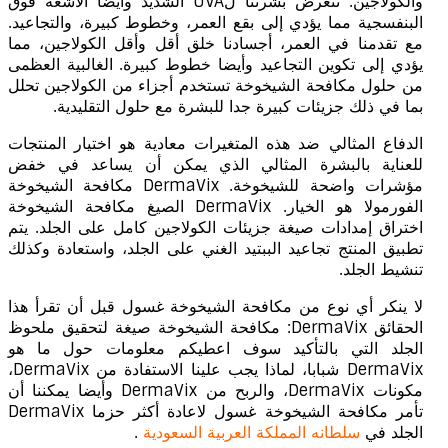
والكولاجين. تتعرض بشرتنا لUVA الشديد وأيضا الأشعة فوق
البنفسجية مما يؤدي إلى بقع العمر، وخطوط كبيرة، والتجاعيد.
مع تقدمنا ​​في العمر، أجسادنا خلق أقل وأقل الكولاجين، مما
يؤدي إلى تكوين التجاعيد وأيضا خطوط كبيرة. الغالبية العظمى
من حلول مكافحة الشيخوخة تستخدم أجزاء من الكولاجين تحلل
بما في ذلك جزيئات كبيرة جدا للبشرة مع حلول التقليدية.
الدفاع المثالي ضد هذه المتغيرات معادية هو اختيار المنتجات
للعناية بالبشرة المثالي الذي يمكن أن يساعد في خفض
مؤشرات واضحة للشيخوخة. DermaVix مكافحة الشيخوخة
الفورمولا هو الخيار. DermaVix الصيغ مكافحة الشيخوخة
اختراق إمدادات صيغة جزيئات الكولاجين كامل على الجلد. يتم
تطبيق المنتج تجاعيد الببتيد الغني على الجلد، واستعادة وكذلك
تنشيط الجلد.
لا ينكر أي نوع من مكافحة الشيخوخة غسول قبل أن تقرأ هذا
الحقائق DermaVix: مكافحة الشيخوخة صيغة لتحقيق ملحوظ
الجلد التي بالتأكيد سوف اعطيكم معلومات حول ما هو
DermaVix شبابا، لماذا يجب علينا الاستفادة من DermaVix،
مكونات DermaVix، والربح من DermaVix وأيضا يمكننا أن
تأمر مكافحة الشيخوخة غسول لاعادة أكثر حزما DermaVix
الجلد في
سلطانه المملكة العربية السعودية
.