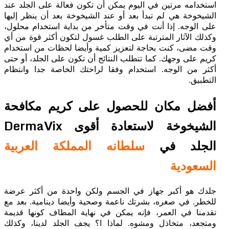
استخدامه مرتين في اليوم يمكن أن تكون فعالة على الجلد عند
الشيخوخة هي لم تبدأ بعد أو عند الشيخوخة بعد أن ينظر إليها
على الوجه. إذا أنت في وقت متأخر من بداية استخدام محلول،
وكذلك الآثار المترتبة على الطلب غسول لتكون أكثر قوة من أي
وقت مضى، كنت بحاجة لتعزيز كمية وأيضا لحظات من استخدام
كريم على وجهك. كما تتطلب النتائج أن تكون على الجلد، أو حتى
أكثر من الوجه. استخدام وفقا لراحتك الخاصة جدا وانتظام
التطبيق.
أفضل مكان للحصول على كريم مكافحة
الشيخوخة لاستعادة أقوى DermaVix
الجلد في
سلطانه المملكة العربية
السعودية
جلدك هو أكبر جهاز في الجسم ولكن واحدة من أكثر عرضة
للخطر. في صغره، بشرتك ناعمة وصحية وأيضا دينامية. بعد مع
تقدمنا ​​في العمر، فإنه يمكن في نهاية المطاف كونها قديمة
ومتجعد، متخاذل ومشوه. لماذا ا؟ يجف الجلد لدينا، وكذلك