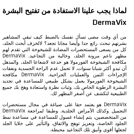
لماذا يجب علينا الاستفادة من تفتيح البشرة
DermaVix
من أي وقت مضى تسأل نفسك بالضبط كيف تبقي المشاهير
بشرتهم تبحث رائع جدا وأيضا مجانا تجعد؟ لالخزف أبحث الجلد،
كل من يسعى المستحضرات المضادة للشيخوخة التي تقدم لهم
مظهر ناعم مرونة الجلد، وخالية من التجاعيد. DermaVix
مكافحة الشيخوخة الفورمولا هو خدعة لاشعاعا الجلد، والمذهل
أن تبدو أكثر شبابا سنوات. لا تحمل عدم الراحة الجسدية ونفقات
الإجراءات الثمن والعمليات الجراحية. DermaVix مكافحة
الشيخوخة الفورمولا يعمل بشكل طبيعي للمساعدة في تجديد
البشرة الرطوبة الخاص بك، وثبات نظرة واستعادة وهج بك جميع
الطبيعية لتكشف عن أصغر المظهر لك.
DermaVix هو يعتمد حقا على صياغة في مجال مستحضرات
التجميل وكذلك الأمراض الجلدية. وطبقا لمراجعة DermaVix
من المتخصصين، يتم إنشاء غسول للمساعدة في مساعدة نمط
الجلود الخاصة، وتعزيز توهج والاتفاق، والتأثير على خلايا الجلد
لجعلها أقوى وأنيق تلك التجاعيد محبطة.