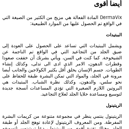
أيضا أقوى
DermaVix المادة الفعالة هي مزيج من الكثير من الصيغة التي
في الواقع تم الحصول عليها من الموارد الطبيعية:
الببتيدات
ويشمل الببتيدات التي تساعد على الحصول على العودة إلى
ضيق الجلد من التجاعيد التي في الواقع تم الناجمة عن
الشيخوخة. كما كنت في السن، ويأتي بشرتك أن خففت صعودا
وقطرات الدهون، الامر الذي ادى الى تدلى، وكذلك إنشاء
الطويات. جسم الإنسان يخلق أقل بكثير الكولاجين والجانب أيضا
مرونة في الجلد، والمواد التي تمكن البشرة طبقة للحفاظ على
نحو سلس، والدهون، وكذلك نظرة الشباب. الببتيدات هي
البروتين اللازم الصغيرة التي تؤدي المساعدات أنسجة جديدة
لتوسيع ومساعدة خلايا الجلد لعلاج التجاعيد.
الريتينول
الريتينول ينتمي ينظر في مجموعة متنوعة من كريمات البشرة
المفرطة. ومن المعروف الريتينول لإعادة توهج الجلد أو طبقة
الجلد. وهناك تقنية أقوى من الريتينول، دعا تريتينوين (تسويقه