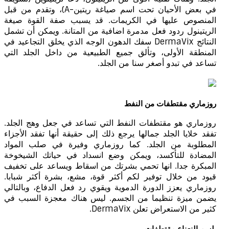
في بعض الأحيان تحت اسم صياغة ريتين-A)، وتقدم من قبل
المنصوص عليها في الكريمات. قد يسبب صفة القوة صيغة
الريتينول ردود فعل مدمرة اضافية من المتانة. ويمكن أن تشمل
النتائج DermaVix سفك الدهون الوجه الذي يخلق التجاعيد في
المنطقة الأولى، وتألق جميع الطبيعية من داخل الجلد التي
تساعد في تبدو أصغر سنا من الجلد.
روزماري مقتطفات من النفط
روزماري هو مقتطفات النفط التي تساعد في جعل وهج الجلد.
تفقد خلايا الجلد جمالها يرجع ذلك إلى حقيقة أنها تفقد الأجزاء
المطلوبة من الجلد. كما روزماري وفيرة في صلب المواد
المضادة للتأكسد، ويمكن وضع انسداد في حياتك الشيخوخة
المبكرة جدا. انها تحمي بشرتك من اسقاط ويساعد على تخفيف
قيود من خلال توفير لكم أكثر قوة، مشع، بشرة أكثر شبابا.
روزماري يعزز الدورة الدموية ويقوي رد فعل الدفاع، وبالتالي
يضمن ميزة تنظيما من الجسم. ليس هناك معجزة السبب في
كثير من الاستعراض تعلن DermaVix.
بلسم النعناع مقتطفات