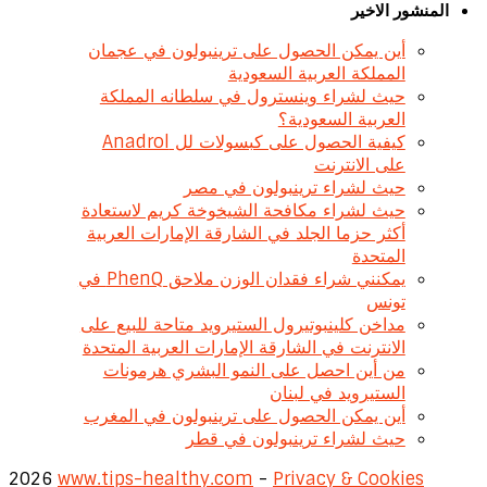
المنشور الاخير
أين يمكن الحصول على ترينبولون في عجمان
المملكة العربية السعودية
حيث لشراء وينسترول في سلطانه المملكة
العربية السعودية؟
كيفية الحصول على كبسولات لل Anadrol
على الانترنت
حيث لشراء ترينبولون في مصر
حيث لشراء مكافحة الشيخوخة كريم لاستعادة
أكثر حزما الجلد في الشارقة الإمارات العربية
المتحدة
يمكنني شراء فقدان الوزن ملاحق PhenQ في
تونس
مداخن كلينبوتيرول الستيرويد متاحة للبيع على
الانترنت في الشارقة الإمارات العربية المتحدة
من أين احصل على النمو البشري هرمونات
الستيرويد في لبنان
أين يمكن الحصول على ترينبولون في المغرب
حيث لشراء ترينبولون في قطر
2026
www.tips-healthy.com
-
Privacy & Cookies