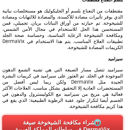
مقتطفات من النعناع بلسم أو الجليكوليك هو مستخلصات نباتية
الذي يوفر تأثيرات مضادة للأكسدة، والمضادة للالتهابات ومضادة
للشيخوخة. تم حيازته من أوراق النباتات بريان. تجميلي، فمن
المستحسن هذا الحل للاستخدام في مجال الأمن الشمس،
ومكافحة الشيخوخة الرعاية المناسبة، وحساسة صحة الجلد
تطبيقات العلاج المناسب. يتم هذا الاستخدام في DermaVix
الكريمات المضادة للشيخوخة.
سيراميد
سيراميد تتصل مسار الصيغة التي هي تشبه الشمع الدهون
الموجودة في الجلد. تم العثور على سيراميد في كريمات البشرة
الجيدة مثل DermaVix ولكن ربما ليس أفضل من
المستحضرات العادية إلا التحقيق بشكل مناسب. العلاجات الأكثر
فعالية هي مزيج من سيراميد مع الكوليسترول والدهون في
الجسم أيضا لتكرار جلود عقبة الرطوبة الطبيعية؛ الذي يقع في
هذا كريم مكافحة الشيخوخة.
شراء مكافحة الشيخوخة صيغة
DermaVix في سلطانه المملكة العربية