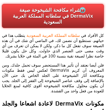
شراء مكافحة الشيخوخة صيغة
DermaVix في سلطانه المملكة العربية
السعودية
كل الأفراد في
سلطانه المملكة العربية السعودية
يتطلب هذا في
حياتهم. نستطيع أن نضمن لك، في الماضي أي شك في أن هذه
الصيغة سوف تفعل كل ما ذكر، ولكن لا يمكن ان تعرف من أي
وقت مضى حتى العنصر الذي حاولت. وكل حل يكون قليلا
خاصة نظرا لصيغة نقية بنسبة 100 في المئة في خلايا بشرتك.
فلن أيضا نعتقد أن تأثير هذا المستحضر سوف تحمل جلدك. ومن
المعروف أن كريم DermaVix لعكس ليس فقط مكونات
ومكافحة آثار الشيخوخة على الجلد الخاص بك حتى الآن
بالإضافة إلى وقف عناصر الشيخوخة إلى القفز إلى الجلد. يجب
أن يكون محلول مكافحة الشيخوخة أقوى كافية لمنع الخلايا
للعودة من فعل واحد من القشدة.
مكونات DermaVix لاعادة اشعاعا والجلد