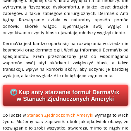
świecącego, pięknej skóry, która wygląda na lat młodszy. Nie
wytrzymują fizycznego dyskomfortu, a także koszt drogich
zabiegów, a także zabiegów chirurgicznych. DermaVix Anti
Aging Rozwiązanie działa w naturalny sposób pomóc
odnowić skórek wilgoć, ujędrniające swój wygląd i
odzyskiwania czysty blask ujawniają młodszy wygląd ciebie.
DermaVix jest bardzo oparła się na rozwiązania w dziedzinie
kosmetyki oraz dermatologii. Według informacji DermaVix od
specjalistów, Krem przeznaczony jest do wspomagania
wspomóc swój styl skórkami zwiększyć blask, a także
transakcji, wpływ na komórki skóry, aby uczynić je bardziej
wydajne, a także wygładzić te obciążające zagniecenia.
Kup anty starzenie formuł DermaVix
w Stanach Zjednoczonych Ameryki
Co ludzie w
Stanach Zjednoczonych Ameryki
wymaga to w ich
życiu. Możemy was zapewnić, obok jakiejkolwiek obawy, że
rozwiązanie to zrobi wszystko, stwierdza, mimo to nigdy nie