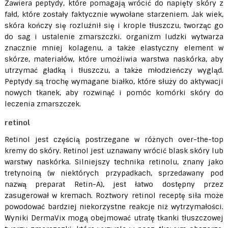
Zawiera peptydy, które pomagają wrócić do napięty skóry z
fałd, które zostały faktycznie wywołane starzeniem. Jak wiek,
skóra kończy się rozluźnił się i krople tłuszczu, tworząc go
do sag i ustalenie zmarszczki. organizm ludzki wytwarza
znacznie mniej kolagenu, a także elastyczny element w
skórze, materiałów, które umożliwia warstwa naskórka, aby
utrzymać gładką i tłuszczu, a także młodzieńczy wygląd.
Peptydy są trochę wymagane białko, które służy do aktywacji
nowych tkanek, aby rozwinąć i pomóc komórki skóry do
leczenia zmarszczek.
retinol
Retinol jest częścią postrzegane w różnych over-the-top
kremy do skóry. Retinol jest uznawany wrócić blask skóry lub
warstwy naskórka. Silniejszy technika retinolu, znany jako
tretynoiną (w niektórych przypadkach, sprzedawany pod
nazwą preparat Retin-A), jest łatwo dostępny przez
zasugerował w kremach. Roztwory retinol receptę siła może
powodować bardziej niekorzystne reakcje niż wytrzymałości.
Wyniki DermaVix mogą obejmować utratę tkanki tłuszczowej