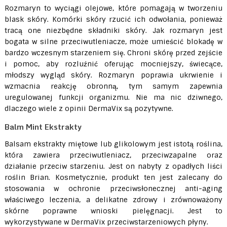
Rozmaryn to wyciągi olejowe, które pomagają w tworzeniu
blask skóry. Komórki skóry rzucić ich odwołania, ponieważ
tracą one niezbędne składniki skóry. Jak rozmaryn jest
bogata w silne przeciwutleniacze, może umieścić blokadę w
bardzo wczesnym starzeniem się. Chroni skórę przed zejście
i pomoc, aby rozluźnić oferując mocniejszy, świecące,
młodszy wygląd skóry. Rozmaryn poprawia ukrwienie i
wzmacnia reakcję obronną, tym samym zapewnia
uregulowanej funkcji organizmu. Nie ma nic dziwnego,
dlaczego wiele z opinii DermaVix są pozytywne.
Balm Mint Ekstrakty
Balsam ekstrakty miętowe lub glikolowym jest istotą roślina,
która zawiera przeciwutleniacz, przeciwzapalne oraz
działanie przeciw starzeniu. Jest on nabyty z opadłych liści
roślin Brian. Kosmetycznie, produkt ten jest zalecany do
stosowania w ochronie przeciwsłonecznej anti-aging
właściwego leczenia, a delikatne zdrowy i zrównoważony
skórne poprawne wnioski pielęgnacji. Jest to
wykorzystywane w DermaVix przeciwstarzeniowych płyny.