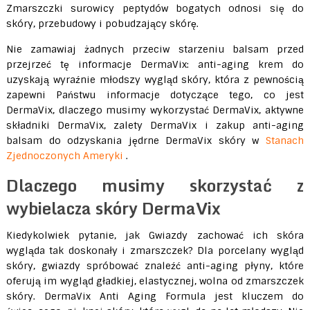
Zmarszczki surowicy peptydów bogatych odnosi się do
skóry, przebudowy i pobudzający skórę.
Nie zamawiaj żadnych przeciw starzeniu balsam przed
przejrzeć tę informacje DermaVix: anti-aging krem do
uzyskają wyraźnie młodszy wygląd skóry, która z pewnością
zapewni Państwu informacje dotyczące tego, co jest
DermaVix, dlaczego musimy wykorzystać DermaVix, aktywne
składniki DermaVix, zalety DermaVix i zakup anti-aging
balsam do odzyskania jędrne DermaVix skóry w
Stanach
Zjednoczonych Ameryki
.
Dlaczego musimy skorzystać z
wybielacza skóry DermaVix
Kiedykolwiek pytanie, jak Gwiazdy zachować ich skóra
wygląda tak doskonały i zmarszczek? Dla porcelany wygląd
skóry, gwiazdy spróbować znaleźć anti-aging płyny, które
oferują im wygląd gładkiej, elastycznej, wolna od zmarszczek
skóry. DermaVix Anti Aging Formula jest kluczem do