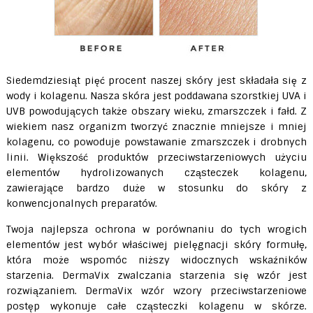
Siedemdziesiąt pięć procent naszej skóry jest składała się z
wody i kolagenu. Nasza skóra jest poddawana szorstkiej UVA i
UVB powodujących także obszary wieku, zmarszczek i fałd. Z
wiekiem nasz organizm tworzyć znacznie mniejsze i mniej
kolagenu, co powoduje powstawanie zmarszczek i drobnych
linii. Większość produktów przeciwstarzeniowych użyciu
elementów hydrolizowanych cząsteczek kolagenu,
zawierające bardzo duże w stosunku do skóry z
konwencjonalnych preparatów.
Twoja najlepsza ochrona w porównaniu do tych wrogich
elementów jest wybór właściwej pielęgnacji skóry formułę,
która może wspomóc niższy widocznych wskaźników
starzenia. DermaVix zwalczania starzenia się wzór jest
rozwiązaniem. DermaVix wzór wzory przeciwstarzeniowe
postęp wykonuje całe cząsteczki kolagenu w skórze.