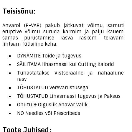
Teisisõnu:
Anvarol (P-VAR) pakub jätkuvat võimu, samuti
eruptive võimu suruda karmim ja palju kauem,
samas purustamise rasva raskem, teravam,
lihtsam füüsiline keha.
DYNAMITE Toide ja tugevus
SÄILITAMA lihasmassi kui Cutting Kalorid
Tuhastatakse Vistseraalne ja nahaalune
rasv
TÕHUSTATUD verevarustusega
TÕHUSTATUD Lihasmassi tugevus ja Paksus
Ohutu & Õiguslik Anavar valik
NO Needles või Prescribeds
Toote Juhised: