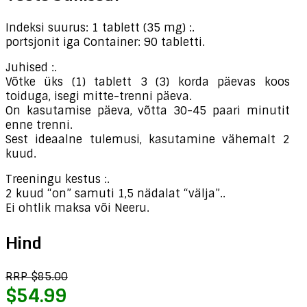
Indeksi suurus: 1 tablett (35 mg) :.
portsjonit iga Container: 90 tabletti.
Juhised :.
Võtke üks (1) tablett 3 (3) korda päevas koos
toiduga, isegi mitte-trenni päeva.
On kasutamise päeva, võtta 30-45 paari minutit
enne trenni.
Sest ideaalne tulemusi, kasutamine vähemalt 2
kuud.
Treeningu kestus :.
2 kuud “on” samuti 1,5 nädalat “välja”..
Ei ohtlik maksa või Neeru.
Hind
RRP $85.00
$54.99