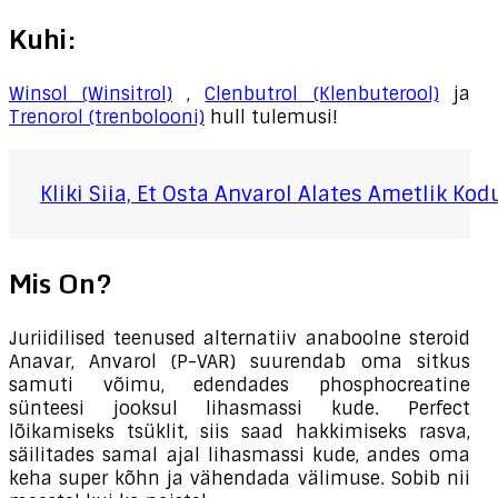
Kuhi:
Winsol (Winsitrol)
,
Clenbutrol (Klenbuterool)
ja
Trenorol (trenbolooni)
hull tulemusi!
Kliki Siia, Et Osta Anvarol Alates Ametlik Ko
Mis On?
Juriidilised teenused alternatiiv anaboolne steroid
Anavar, Anvarol (P-VAR) suurendab oma sitkus
samuti võimu, edendades phosphocreatine
sünteesi jooksul lihasmassi kude. Perfect
lõikamiseks tsüklit, siis saad hakkimiseks rasva,
säilitades samal ajal lihasmassi kude, andes oma
keha super kõhn ja vähendada välimuse. Sobib nii