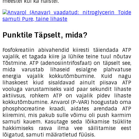
meestel kui ka naistel.
Punktile Täpselt, mida?
Fosfokreatiin abivahendid kiiresti täiendada ATP
vajalik, et tagada kiire ja lühike teine ​​tuul nõutav
Tõstmine. ATP (adenosiintrifosfaat) on täpselt see,
mida varustab lihaseid esialgne plahvatuse
energia vajalik kokkutõmbumine. Kuid nagu
lihaskoest kiud sisaldavad ainult piisava ATP
vooluga varustamiseks vaid paar sekundit lihaste
aktiivsus, rohkem ATP on vajalik pidev lihaste
kokkutõmbumine. Anvarol (P-VAR) hoogustab oma
phosphocreatine kraadi, aidates arendada ATP
kiiremini, mis pakub sulle võimu oli push karmim
samuti kauem. Kasutage seda lõikamise tsüklite
hakkimiseks rasva ilma vee säilitamise eest
lõigatud, samuti määratletud füüsis.