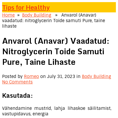
Tips for Healthy
Home
»
Body Building
» Anvarol (Anavar)
vaadatud: nitroglycerin Toide samuti Pure, taine
lihaste
Anvarol (Anavar) Vaadatud:
Nitroglycerin Toide Samuti
Pure, Taine Lihaste
Posted by
Romeo
on July 31, 2023
in
Body Building
No Comments
Kasutada:
Vähendamine mustrid, lahja lihaskoe säilitamist,
vastupidavus, energia