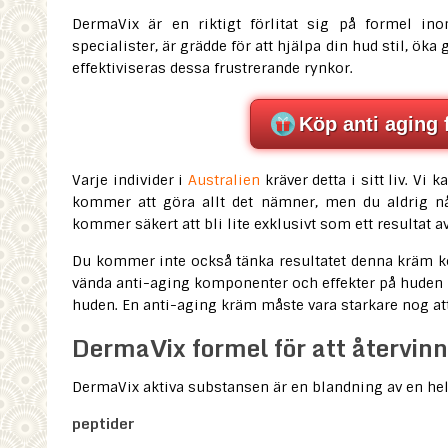
DermaVix är en riktigt förlitat sig på formel in
specialister, är grädde för att hjälpa din hud stil, ök
effektiviseras dessa frustrerande rynkor.
Köp anti aging 
Varje individer i
Australien
kräver detta i sitt liv. V
kommer att göra allt det nämner, men du aldrig nå
kommer säkert att bli lite exklusivt som ett resultat a
Du kommer inte också tänka resultatet denna kräm k
vända anti-aging komponenter och effekter på huden m
huden. En anti-aging kräm måste vara starkare nog att 
DermaVix formel för att återvin
DermaVix aktiva substansen är en blandning av en hel 
peptider