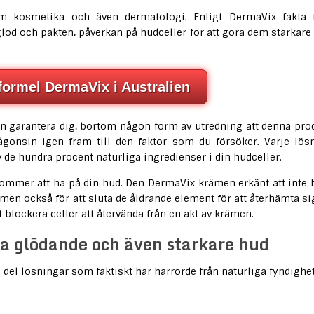
om kosmetika och även dermatologi. Enligt DermaVix fakta 
a glöd och pakten, påverkan på hudceller för att göra dem starkare
formel DermaVix i Australien
i kan garantera dig, bortom någon form av utredning att denna pro
gonsin igen fram till den faktor som du försöker. Varje lös
v de hundra procent naturliga ingredienser i din hudceller.
ommer att ha på din hud. Den DermaVix krämen erkänt att inte 
en också för att sluta de åldrande element för att återhämta si
blockera celler att återvända från en akt av krämen.
na glödande och även starkare hud
del lösningar som faktiskt har härrörde från naturliga fyndighet