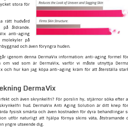
ycket stora för
a rätt hudvård
 på åldrande.
Vix anti-aging
n molekyler på
ombyggnad och även föryngra huden.
går igenom denna DermaVix information: anti-aging formel för
 om vad som är DermaVix, varför vi måste utnyttja Derma
 och hur kan jag köpa anti-aging kräm för att återställa star
blekning DermaVix
rfekt och även skrynkelfri? För porslin hy, stjärnor söka efter a
skrynkelfri hud. DermaVix Anti Aging Solution är ditt knep för
thärda fysisk smärta och även kostnaden för dyra behandlingar 
on utför naturligt att hjälpa förnya skins väta, åtstramande 
 en yngre utseende dig.