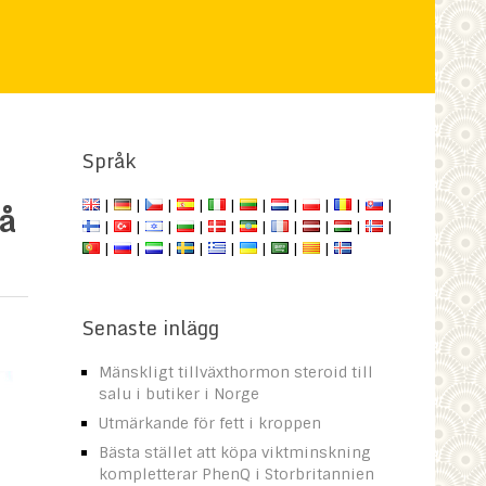
Språk
På
|
|
|
|
|
|
|
|
|
|
|
|
|
|
|
|
|
|
|
|
|
|
|
|
|
|
|
|
Senaste inlägg
Mänskligt tillväxthormon steroid till
salu i butiker i Norge
Utmärkande för fett i kroppen
Bästa stället att köpa viktminskning
kompletterar PhenQ i Storbritannien