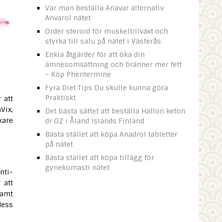
Var man beställa Anavar alternativ
Anvarol nätet
Order steroid för muskeltillväxt och
styrka till salu på nätet i Västerås
Enkla åtgärder för att öka din
ämnesomsättning och bränner mer fett
– Köp Phentermine
Fyra Diet Tips Du skulle kunna göra
Praktiskt
 att
Vix,
Det bästa sättet att beställa Hallon keton
kare
dr OZ i Åland Islands Finland
Bästa stället att köpa Anadrol tabletter
på nätet
Bästa stället att köpa tillägg för
gynekomasti nätet
nti-
 att
samt
dess