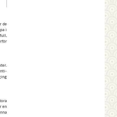
r de
pa i
ull,
rför
ter.
nti-
ging
tora
r en
enna