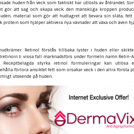
nsade huden från veck som faktiskt har utlösts av åldrandet. So
lket gör att sag och skapa veck. den mänskliga kroppen produc
den, material som gör att hudlagret att bevara sin släta, fett
isk protein som hjälper aktivera nya vävnader att växa och även hj
udkrämer. Retinol förstås tillbaka lyster i huden eller skikte
tretinoin (i vissa fall marknadsförs under formeln namn Retin-A)
 Receptbelagda styrka retinol formuleringar kan utlösa e
hålla förlora ansiktet fett som orsakar veck i den allra första pl
omligt utseende på huden.