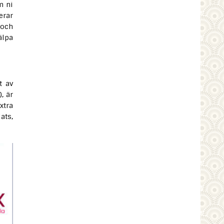
m ni
erar
 och
älpa
t av
, är
xtra
ats,