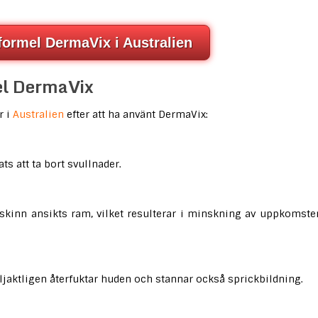
formel DermaVix i Australien
el DermaVix
r i
Australien
efter att ha använt DermaVix:
ts att ta bort svullnader.
skinn ansikts ram, vilket resulterar i minskning av uppkomste
följaktligen återfuktar huden och stannar också sprickbildning.