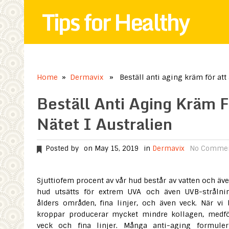
Tips for Healthy
Home
»
Dermavix
» Beställ anti aging kräm för att å
Beställ Anti Aging Kräm F
Nätet I Australien
Posted by
on May 15, 2019
in
Dermavix
No Comme
Sjuttiofem procent av vår hud består av vatten och äve
hud utsätts för extrem UVA och även UVB-strålnin
ålders områden, fina linjer, och även veck. När vi b
kroppar producerar mycket mindre kollagen, medfö
veck och fina linjer. Många anti-aging formuler