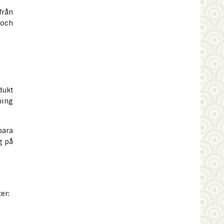
från
 och
dukt
ning
bara
g på
er: