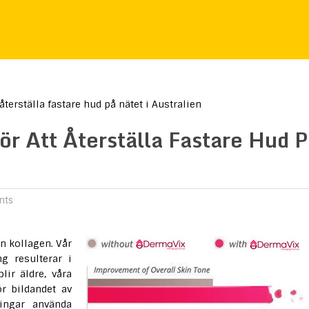
terställa fastare hud på nätet i Australien
ör Att Återställa Fastare Hud 
nts
n kollagen. Vår
g resulterar i
lir äldre, våra
r bildandet av
ingar använda