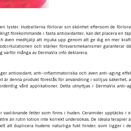
en lyster. Hudcellerna förlorar sin skönhet eftersom de förlora
ligt förekommande i fasta antioxidanter, kan det placera en täp
och även medhjälp att mjuka upp genom att ge dig en mer kraftf
odcirkulationen och stärker försvarsmekanismer garanterar dä
ng varför många av DermaVix info deklarera.
ger antioxidant, anti-inflammatoriska och även anti-aging effek
skt är denna produkt föreslås för användning i solljus säkerhet, a
rdentlig vård applikationer. Detta utnyttjas i DermaVix anti-a
 vaxliknande fetter som finns i huden. Ceramider upptäcks i s
e än rutin lotion inte korrekt undersökas. De ideala terapier ä
tt att duplicera hudens naturliga fukt hinder; som ligger i d