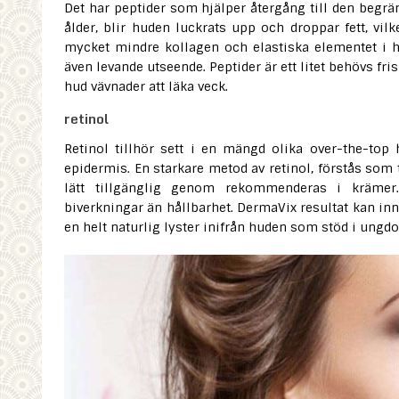
Det har peptider som hjälper återgång till den begrä
ålder, blir huden luckrats upp och droppar fett, vi
mycket mindre kollagen och elastiska elementet i hu
även levande utseende. Peptider är ett litet behövs fr
hud vävnader att läka veck.
retinol
Retinol tillhör sett i en mängd olika over-the-top h
epidermis. En starkare metod av retinol, förstås som 
lätt tillgänglig genom rekommenderas i krämer.
biverkningar än hållbarhet. DermaVix resultat kan inne
en helt naturlig lyster inifrån huden som stöd i ungd