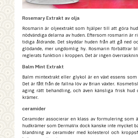
Rosemary Extrakt av olja
Rosmarin är oljeextrakt som hjälper till att göra hud
nödvändiga delarna av huden. Eftersom rosmarin är rik
tidiga åldrande. Det skyddar huden från att gå ned 
glödande, mer ungdomlig hy. Rosmarin förbättrar bl
reglerats funktion i kroppen. Det är ingen överraskni
Balm Mint Extrakt
Balm mintextrakt eller glykol är en växt essens som 
Det är fått från de fallna löv av Brian växter. Kosmeti
aging rätt behandling, och även känsliga frisk hud o
krämer.
ceramider
Ceramider associerar en klass av formulering som är
hudkrämer som DermaVix dock kanske inte mycket bättr
blandning av ceramider med kolesterol och kroppsfe