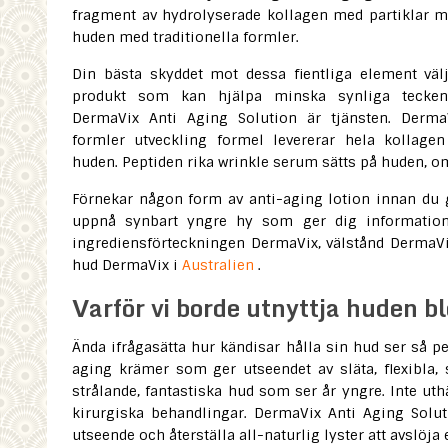
fragment av hydrolyserade kollagen med partiklar m
huden med traditionella formler.
Din bästa skyddet mot dessa fientliga element välj
produkt som kan hjälpa minska synliga tecken
DermaVix Anti Aging Solution är tjänsten. Derma
formler utveckling formel levererar hela kollage
huden. Peptiden rika wrinkle serum sätts på huden, 
Förnekar någon form av anti-aging lotion innan du 
uppnå synbart yngre hy som ger dig information
ingrediensförteckningen DermaVix, välstånd DermaVix
hud DermaVix i
Australien
.
Varför vi borde utnyttja huden 
Ända ifrågasätta hur kändisar hålla sin hud ser så pe
aging krämer som ger utseendet av släta, flexibla, 
strålande, fantastiska hud som ser år yngre. Inte u
kirurgiska behandlingar. DermaVix Anti Aging Soluti
utseende och återställa all-naturlig lyster att avslöja