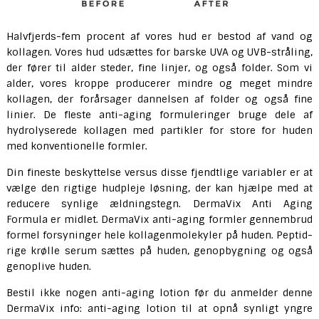
Halvfjerds-fem procent af vores hud er bestod af vand og
kollagen. Vores hud udsættes for barske UVA og UVB-stråling,
der fører til alder steder, fine linjer, og også folder. Som vi
alder, vores kroppe producerer mindre og meget mindre
kollagen, der forårsager dannelsen af ​​folder og også fine
linier. De fleste anti-aging formuleringer bruge dele af
hydrolyserede kollagen med partikler for store for huden
med konventionelle formler.
Din fineste beskyttelse versus disse fjendtlige variabler er at
vælge den rigtige hudpleje løsning, der kan hjælpe med at
reducere synlige ældningstegn. DermaVix Anti Aging
Formula er midlet. DermaVix anti-aging formler gennembrud
formel forsyninger hele kollagenmolekyler på huden. Peptid-
rige krølle serum sættes på huden, genopbygning og også
genoplive huden.
Bestil ikke nogen anti-aging lotion før du anmelder denne
DermaVix info: anti-aging lotion til at opnå synligt yngre