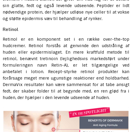
sin glatte, fedt og også levende udseende. Peptider er lidt
nødvendige protein, der hjælper udløse nye celler til at vokse
og støtte epidermis væv til behandling af rynker.
Retinol
Retinol er en komponent set i en række over-the-top
hudcremer. Retinol forstås at genvinde den udstråling af
huden eller epidermislaget. En mere kraftfuld metode til
retinol, benævnt tretinoin (lejlighedsvis markedsført under
formuleringen navn Retin-A), er let tilgængelige ved
anbefalet i lotion. Recept-styrke retinol produkter kan
forårsage meget mere ugunstige reaktioner end holdbarhed.
DermaVix resultater kan være sammensat for at tabe ansigt
fedt, der skaber folder til at begynde med, en ren glød fra i
huden, der hjælper i den levende udseende af huden.