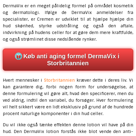
DermaVix er en meget pålidelig formel på området kosmetik
og dermatologi. Ifølge de DermaVix anmeldelser fra
specialister, er Cremen er udviklet til at hjælpe hjælpe din
hud skønhed, styrke udstråling og også den aftale,
indvirkning på hudens celler for at gøre dem mere kraftfulde,
og også strømlinet disse nedslående rynker.
Køb anti aging formel DermaVix i
Storbritannien
Hvert mennesker i
Storbritannien
kræver dette i deres liv. Vi
kan garantere dig, forbi nogen form for undersøgelse, at
denne formulering vil gøre alt, hvad den specificerer, men du
ved aldrig, indtil den variabel, du forsøger. Hver formulering
vil helt sikkert være en lidt eksklusiv på grund af de hundrede
procent naturlige komponenter i din hud celler.
Du vil ikke også tænke effekten denne lotion vil have på din
hud. Den DermaVix lotion forstås ikke blot vende den anti-