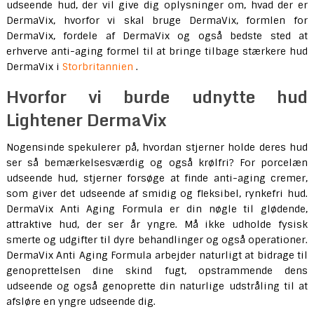
udseende hud, der vil give dig oplysninger om, hvad der er
DermaVix, hvorfor vi skal bruge DermaVix, formlen for
DermaVix, fordele af DermaVix og også bedste sted at
erhverve anti-aging formel til at bringe tilbage stærkere hud
DermaVix i
Storbritannien
.
Hvorfor vi burde udnytte hud
Lightener DermaVix
Nogensinde spekulerer på, hvordan stjerner holde deres hud
ser så bemærkelsesværdig og også krølfri? For porcelæn
udseende hud, stjerner forsøge at finde anti-aging cremer,
som giver det udseende af smidig og fleksibel, rynkefri hud.
DermaVix Anti Aging Formula er din nøgle til glødende,
attraktive hud, der ser år yngre. Må ikke udholde fysisk
smerte og udgifter til dyre behandlinger og også operationer.
DermaVix Anti Aging Formula arbejder naturligt at bidrage til
genoprettelsen dine skind fugt, opstrammende dens
udseende og også genoprette din naturlige udstråling til at
afsløre en yngre udseende dig.