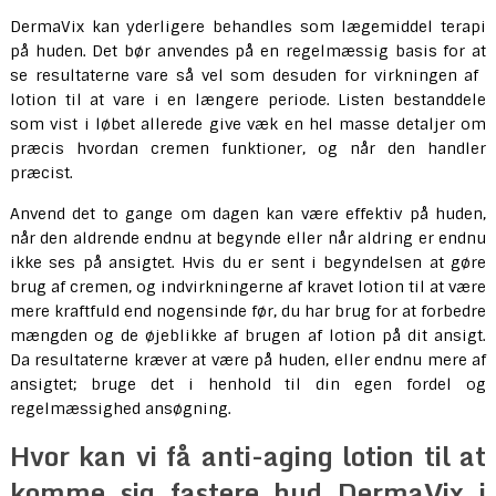
DermaVix kan yderligere behandles som lægemiddel terapi
på huden. Det bør anvendes på en regelmæssig basis for at
se resultaterne vare så vel som desuden for virkningen af ​​
lotion til at vare i en længere periode. Listen bestanddele
som vist i løbet allerede give væk en hel masse detaljer om
præcis hvordan cremen funktioner, og når den handler
præcist.
Anvend det to gange om dagen kan være effektiv på huden,
når den aldrende endnu at begynde eller når aldring er endnu
ikke ses på ansigtet. Hvis du er sent i begyndelsen at gøre
brug af cremen, og indvirkningerne af kravet lotion til at være
mere kraftfuld end nogensinde før, du har brug for at forbedre
mængden og de øjeblikke af brugen af ​​lotion på dit ansigt.
Da resultaterne kræver at være på huden, eller endnu mere af
ansigtet; bruge det i henhold til din egen fordel og
regelmæssighed ansøgning.
Hvor kan vi få anti-aging lotion til at
komme sig fastere hud DermaVix i