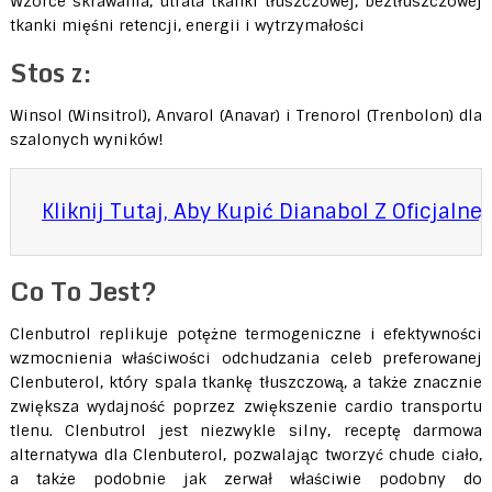
Wzorce skrawania, utrata tkanki tłuszczowej, beztłuszczowej
tkanki mięśni retencji, energii i wytrzymałości
Stos z:
Winsol (Winsitrol), Anvarol (Anavar) i Trenorol (Trenbolon) dla
szalonych wyników!
Kliknij Tutaj, Aby Kupić Dianabol Z Oficjalnej
Co To Jest?
Clenbutrol replikuje potężne termogeniczne i efektywności
wzmocnienia właściwości odchudzania celeb preferowanej
Clenbuterol, który spala tkankę tłuszczową, a także znacznie
zwiększa wydajność poprzez zwiększenie cardio transportu
tlenu. Clenbutrol jest niezwykle silny, receptę darmowa
alternatywa dla Clenbuterol, pozwalając tworzyć chude ciało,
a także podobnie jak zerwał właściwie podobny do