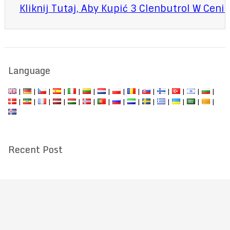
Kliknij Tutaj, Aby Kupić 3 Clenbutrol W Ceni
Language
|
|
|
|
|
|
|
|
|
|
|
|
|
|
|
|
|
|
|
|
|
|
|
|
|
|
|
|
Recent Post