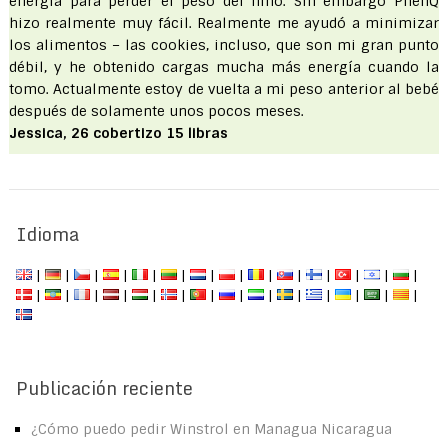
energía para perder el peso del niño. Sin embargo PhenQ
hizo realmente muy fácil. Realmente me ayudó a minimizar
los alimentos – las cookies, incluso, que son mi gran punto
débil, y he obtenido cargas mucha más energía cuando la
tomo. Actualmente estoy de vuelta a mi peso anterior al bebé
después de solamente unos pocos meses.
Jessica, 26 cobertizo 15 libras
Idioma
|
|
|
|
|
|
|
|
|
|
|
|
|
|
|
|
|
|
|
|
|
|
|
|
|
|
|
|
Publicación reciente
¿Cómo puedo pedir Winstrol en Managua Nicaragua