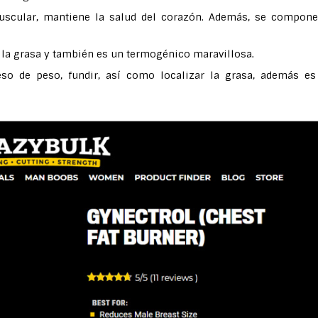
scular, mantiene la salud del corazón. Además, se compone
 la grasa y también es un termogénico maravillosa.
ceso de peso, fundir, así como localizar la grasa, además e