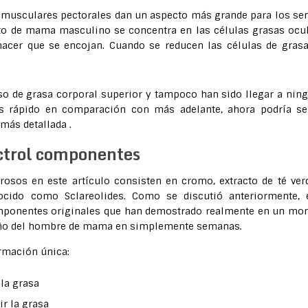
os musculares pectorales dan un aspecto más grande para los se
nto de mama masculino se concentra en las células grasas ocu
acer que se encojan. Cuando se reducen las células de grasa
eso de grasa corporal superior y tampoco han sido llegar a nin
ás rápido en comparación con más adelante, ahora podría se
más detallada .
ctrol componentes
sos en este artículo consisten en cromo, extracto de té ver
cido como Sclareolides. Como se discutió anteriormente, 
mponentes originales que han demostrado realmente en un mo
maño del hombre de mama en simplemente semanas.
ormación única:
la grasa
ir la grasa