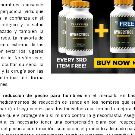
 hombres causando
rjudicial vida, que
a la confianza en sí
cológico y la salud
hazado y también la
rsos. La mayoría de
ento extremo de las
n evitar los lugares
de te. No sólo esto,
ocultar su seno. la
y la cirugía son las
 eliminar de forma
nes.
 reducción de pecho para hombres
en el mercado en bas
 medicamentos de reducción de senos en los hombres que e
ario), el segundo es para los individuos que toman la mejora d
que quiere protegerse a sí mismo contra la ginecomastia. Aseg
stia, es necesario tener una comprensión clara con respec
del pecho a continuación, seleccione el producto adecuado par