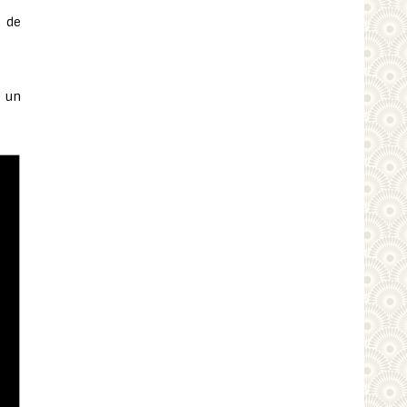
 de
s un