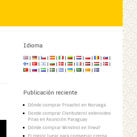
Idioma
|
|
|
|
|
|
|
|
|
|
|
|
|
|
|
|
|
|
|
|
|
|
|
|
|
|
|
|
Publicación reciente
Dónde comprar Proactol en Noruega
Donde comprar Clenbuterol esteroides
Pilas en Asunción Paraguay
Dónde comprar Winstrol en línea?
El mejor lugar para conseguir crema