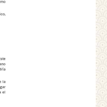
como
ico,
Este
jano
dría
e la
ugar
a el