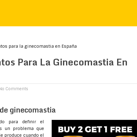
s para la ginecomastia en España
os Para La Ginecomastia En
No Comments
 de ginecomastia
do para definir el
Es un problema que
 Se produce cuando el