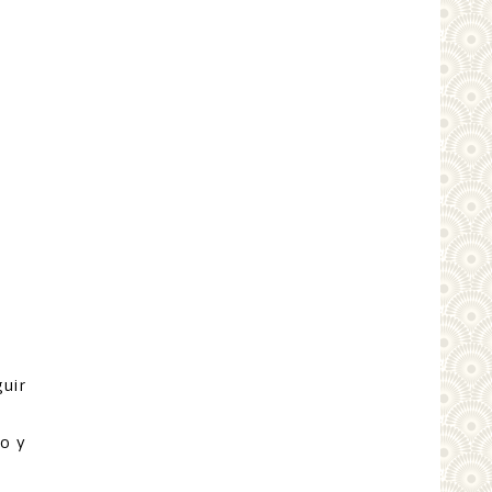
uir
co y