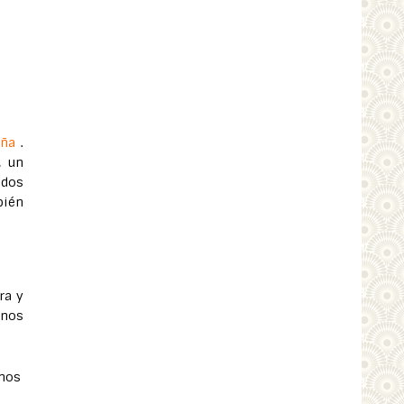
ña
.
, un
ados
bién
ra y
inos
enos