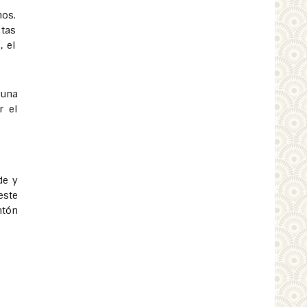
nos.
ltas
, el
guna
r el
de y
este
ntón