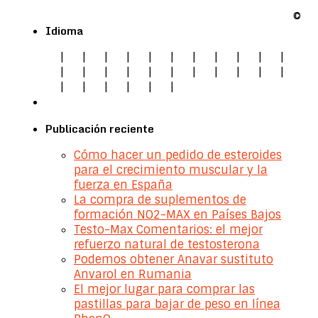
©
Idioma
|
|
|
|
|
|
|
|
|
|
|
|
|
|
|
|
|
|
|
|
|
|
|
|
|
|
|
|
Publicación reciente
Cómo hacer un pedido de esteroides
para el crecimiento muscular y la
fuerza en España
La compra de suplementos de
formación NO2-MAX en Países Bajos
Testo-Max Comentarios: el mejor
refuerzo natural de testosterona
Podemos obtener Anavar sustituto
Anvarol en Rumania
El mejor lugar para comprar las
pastillas para bajar de peso en línea