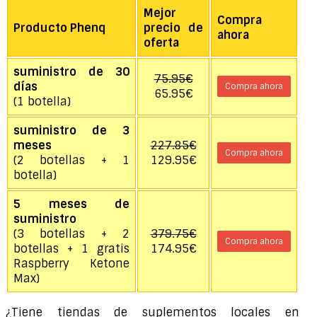
Mejor
Compra
Producto Phenq
precio de
ahora
oferta
suministro de 30
75.95€
días
Compra ahora
65.95€
(1 botella)
suministro de 3
meses
227.85€
Compra ahora
(2 botellas + 1
129.95€
botella)
5 meses de
suministro
(3 botellas + 2
379.75€
Compra ahora
botellas + 1 gratis
174.95€
Raspberry Ketone
Max)
¿Tiene tiendas de suplementos locales en