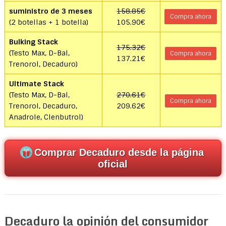
suministro de 3 meses
158.85€
Compra ahora
(2 botellas + 1 botella)
105.90€
Bulking Stack
175.32€
(Testo Max, D-Bal,
Compra ahora
137.21€
Trenorol, Decaduro)
Ultimate Stack
(Testo Max, D-Bal,
270.61€
Compra ahora
Trenorol, Decaduro,
209.62€
Anadrole, Clenbutrol)
Comprar Decaduro desde la página
oficial
Decaduro la opinión del consumidor