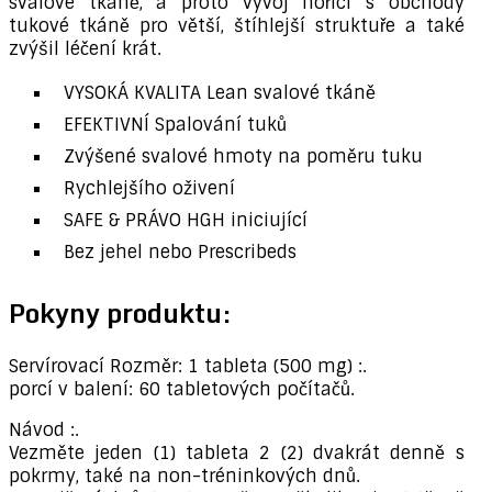
svalové tkáně, a proto vývoj hořící s obchody
tukové tkáně pro větší, štíhlejší struktuře a také
zvýšil léčení krát.
VYSOKÁ KVALITA Lean svalové tkáně
EFEKTIVNÍ Spalování tuků
Zvýšené svalové hmoty na poměru tuku
Rychlejšího oživení
SAFE & PRÁVO HGH iniciující
Bez jehel nebo Prescribeds
Pokyny produktu:
Servírovací Rozměr: 1 tableta (500 mg) :.
porcí v balení: 60 tabletových počítačů.
Návod :.
Vezměte jeden (1) tableta 2 (2) dvakrát denně s
pokrmy, také na non-tréninkových dnů.