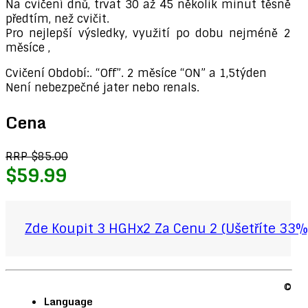
Na cvičení dnů, trvat 30 až 45 několik minut těsně
předtím, než cvičit.
Pro ​​nejlepší výsledky, využití po dobu nejméně 2
měsíce ,
Cvičení Období:. “Off”. 2 měsíce “ON” a 1,5týden
Není nebezpečné jater nebo renals.
Cena
RRP $85.00
$59.99
Zde Koupit 3 HGHx2 Za Cenu 2 (Ušetříte 33%
©
Language