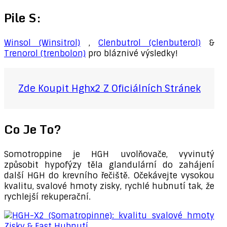
Pile S:
Winsol (Winsitrol)
,
Clenbutrol (clenbuterol)
&
Trenorol (trenbolon)
pro bláznivé výsledky!
Zde Koupit Hghx2 Z Oficiálních Stránek
Co Je To?
Somotroppine je HGH uvolňovače, vyvinutý
způsobit hypofýzy těla glandulární do zahájení
další HGH do krevního řečiště. Očekávejte vysokou
kvalitu, svalové hmoty zisky, rychlé hubnutí tak, že
rychlejší rekuperační.