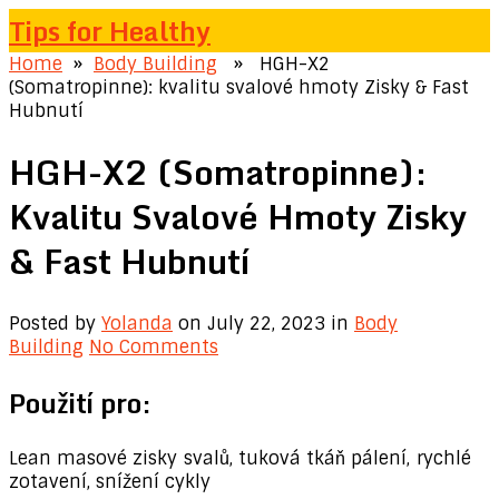
Tips for Healthy
Home
»
Body Building
» HGH-X2
(Somatropinne): kvalitu svalové hmoty Zisky & Fast
Hubnutí
HGH-X2 (Somatropinne):
Kvalitu Svalové Hmoty Zisky
& Fast Hubnutí
Posted by
Yolanda
on July 22, 2023
in
Body
Building
No Comments
Použití pro:
Lean masové zisky svalů, tuková tkáň pálení, rychlé
zotavení, snížení cykly