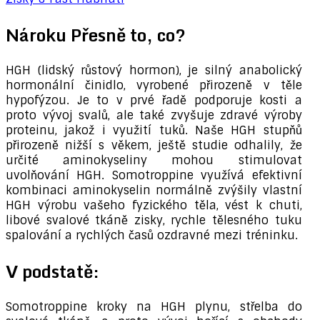
Nároku Přesně to, co?
HGH (lidský růstový hormon), je silný anabolický
hormonální činidlo, vyrobené přirozeně v těle
hypofýzou. Je to v prvé řadě podporuje kosti a
proto vývoj svalů, ale také zvyšuje zdravé výroby
proteinu, jakož i využití tuků. Naše HGH stupňů
přirozeně nižší s věkem, ještě studie odhalily, že
určité aminokyseliny mohou stimulovat
uvolňování HGH. Somotroppine využívá efektivní
kombinaci aminokyselin normálně zvýšily vlastní
HGH výrobu vašeho fyzického těla, vést k chuti,
libové svalové tkáně zisky, rychle tělesného tuku
spalování a rychlých časů ozdravné mezi tréninku.
V podstatě:
Somotroppine kroky na HGH plynu, střelba do