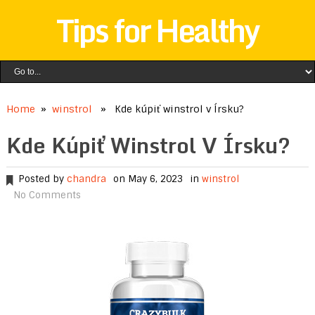
Tips for Healthy
Home
»
winstrol
» Kde kúpiť winstrol v Írsku?
Kde Kúpiť Winstrol V Írsku?
Posted by
chandra
on May 6, 2023
in
winstrol
No Comments