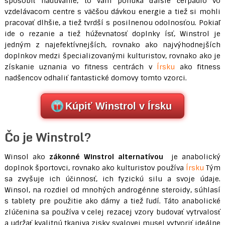
spôsobiť nadúvanie, to vám ponúka ďalšie čerpadlo vo
vzdelávacom centre s väčšou dávkou energie a tiež si mohli
pracovať dlhšie, a tiež tvrdší s posilnenou odolnosťou. Pokiaľ
ide o rezanie a tiež húževnatosť doplnky ísť, Winstrol je
jedným z najefektívnejších, rovnako ako najvýhodnejších
doplnkov medzi špecializovanými kulturistov, rovnako ako je
získanie uznania vo fitness centrách v
Írsku
ako fitness
nadšencov odhaliť fantastické domovy tomto vzorci.
Kúpiť Winstrol v Írsku
Čo je Winstrol?
Winsol ako
zákonné
Winstrol alternatívou
je anabolický
doplnok športovci, rovnako ako kulturistov používa
Írsku
Tým
sa zvyšuje ich účinnosť, ich fyzickú silu a svoje údaje.
Winsol, na rozdiel od mnohých androgénne steroidy, súhlasí
s tablety pre použitie ako dámy a tiež ľudí. Táto anabolické
zlúčenina sa používa v celej rezacej vzory budovať vytrvalosť
a udržať kvalitnú tkaniva zisky svalovej musel vytvoriť ideálne