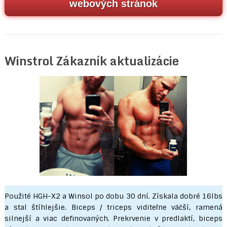
webových stránok
Winstrol Zákazník aktualizácie
Použité HGH-X2 a Winsol po dobu 30 dní. Získala dobré 16lbs
a stal štíhlejšie. Biceps / triceps viditeľne väčší, ramená
silnejší a viac definovaných. Prekrvenie v predlaktí, biceps