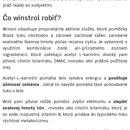
pláž-ready so subjektmi.
Čo winstrol robiť?
Winsol obsahuje proprietárne aktívne zložky, ktoré pomôcky
Blaze tuku obchodov a zároveň zachovať ťažko zarobené
svalového tkaniva hmoty počas rezania cyklu. Je vytvorený s
využitím kombinácie čisté, all-prírodného zoznam
ingrediencií, ktoré zahŕňajú acetyl L-karnitín, divoký yam
pôvod, cholín bitartrátu, DMAE, rovnako ako prášok požltový
olej.
Acetyl-L-karnitín pomáha telo vytvára energiu a
posilňuje
účinnosť cvičenia
, zatiaľ čo navyše pomáha taviť uchovávané
tuku v tele.
Wild yam pôvod môže pomôcť zvýšiť efektivitu a
zlepšiť
svalovej hmoty tón
, rovnako ako cholín bitartrátu, ktorý je
vo vode rozpustný vitamín B, ktorý pridáva do typického tuku
rýchlosť metabolizmu.