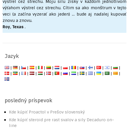
výstrel cez strechu. Moju silu zisky v každom jednotlivom
výťahom výstrel cez strechu. Cítim sa ako monštrum v tejto
veci (a začína vyzerať ako jeden) … bude aj naďalej kupovať
znovu a znovu.
Roy, Texas
.
Jazyk
|
|
|
|
|
|
|
|
|
|
|
|
|
|
|
|
|
|
|
|
|
|
|
|
|
|
|
|
posledný príspevok
Kde kúpiť Proactol v Prešov slovenský
Kde kúpiť steroid pre rast svalov a sily Decaduro on-
line