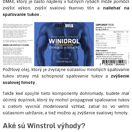
DMAE, ktorý je často nájdený v tučných rybách môže pomôcť
zvýšiť výkon, zvýšiť svalovú tkanivo tón a
naliehať na
spaľovanie tukov
.
Požltový olej, ktorý je zvyčajne súčasťou mnohých spaľovanie
tukov stravy má schopnosť spaľovanie tukov a
zvýšenie
svalovej hmoty
.
Takže keď spojíte tieto komponenty dohromady, budete mať
účinný doplnok, ktorý by mohol propagovať spaľovanie tukov
s cieľom vyvinúť modelovaná vzhľad, zatiaľ čo vo veľmi
súčasnom udržanie, a tiež možno aj zvýšenie svalovej hmoty.
Aké sú Winstrol výhody?