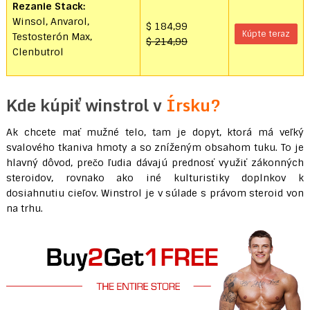
Rezanie Stack:
Winsol, Anvarol,
$ 184,99
Kúpte teraz
Testosterón Max,
$ 214,99
Clenbutrol
Kde kúpiť winstrol v
Írsku?
Ak chcete mať mužné telo, tam je dopyt, ktorá má veľký
svalového tkaniva hmoty a so zníženým obsahom tuku. To je
hlavný dôvod, prečo ľudia dávajú prednosť využiť zákonných
steroidov, rovnako ako iné kulturistiky doplnkov k
dosiahnutiu cieľov. Winstrol je v súlade s právom steroid von
na trhu.