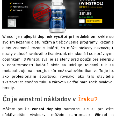
Winsol je
najlepší doplnok využité pri redukčnom cykle
so
svojím Rezanie diétu režim a tiež cvičenie programy. Rezanie
diéty znamená rezanie kalórií, čo môže niekedy naznačujú,
straty v chudé svalového tkaniva, ak nie skončil so správnymi
doplnkami. S Winsol, sval je zaistený pred použil pre energiu
v neprítomnosti kalórií skôr sa udržuje telesný tuk sa
metabolizuje na energiu skôr než svalového tkaniva. To je to,
ako profesionálni športovci, rovnako ako telo stavitelia
skartovať telesného tuku a zároveň udržať hard rock, svalovej
hmoty.
Čo je winstrol nákladov v
Írsku?
Môžete použiť
Winsol doplnky
samotné, ale aj pre ešte
efektívnejšie výsledky, môžete nahromadiť
Winsol
s