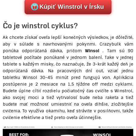
Kúpiť Winstrol v Írsku
Čo je winstrol cyklus?
Ak chcete získať oveľa lepší konečných výsledkov, je dôležité,
aby v súlade s navrhovanými pokynmi. Crazybulk vám
ponúka odporúčaná dávka, pričom
Winsol
. Tam sú 90
tabletové počítače ponúkané v jednom balení. Take v jednej
tablete s každým misky, čo naznačuje, že 3-krát každý deň je
odporúčaná dávka. Na pracovných dní out, vziať jednu
tabletku Winsol 30-45 minút pred fungujú von. Aplikácia
postúpenie je 2 mesiace na 1,5 týždne off medzi cyklami.
Budete úplne cítiť rozdielu počiatočný čas cvičíte s Winstrol,
ako svojej moci a tiež vytrvalosť bude neba raketa a tiež
budete mať možnosť umiestniť na oveľa dlhšie, zložitejšie
cvičenia. To využíva okamihu, keď strávite v posilňovni, takže
cvičenie efektívne a tiež preto oveľa účinnejšie.