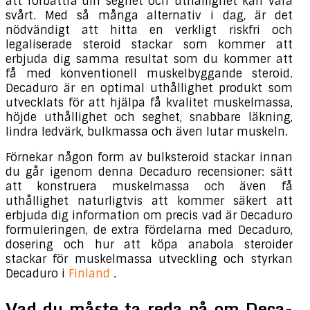
att förbättra din seghet och uthållighet kan vara
svårt. Med så många alternativ i dag, är det
nödvändigt att hitta en verkligt riskfri och
legaliserade steroid stackar som kommer att
erbjuda dig samma resultat som du kommer att
få med konventionell muskelbyggande steroid.
Decaduro är en optimal uthållighet produkt som
utvecklats för att hjälpa få kvalitet muskelmassa,
höjde uthållighet och seghet, snabbare läkning,
lindra ledvärk, bulkmassa och även lutar muskeln.
Förnekar någon form av bulksteroid stackar innan
du går igenom denna Decaduro recensioner: sätt
att konstruera muskelmassa och även få
uthållighet naturligtvis att kommer säkert att
erbjuda dig information om precis vad är Decaduro
formuleringen, de extra fördelarna med Decaduro,
dosering och hur att köpa anabola steroider
stackar för muskelmassa utveckling och styrkan
Decaduro i
Finland
.
Vad du måste ta reda på om Deca-