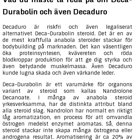
Durabolin och även Decaduro
Decaduro är riskfri och även legaliserat
alternativet Deca-Durabolin steroid. Det är en av
de mest kraftfulla anabola steroider stackar för
bodybuilding på marknaden. Det kan väsentligen
öka proteinsyntesen, kvävereten och röda
blodkroppar produktion för att ge dig styrka och
även betydande muskelmassa. Även Decaduro
kunde lugna skada och även värkande leder.
Deca-Durabolin är ett varumärke för organons
variant av steroid som kallas Nandrolone
Decanoate. I många av anabola steroid
yrkesverksamma, har de distinkta attribut bland
alla steroid slag. Nandrolon har normalt en riktigt
låg aromatization, en process för att omvandla
östrogen medelst enzymet aromatas. Så, denna
steroid stackar inte skapa många östrogena eller
androgena resultat. Aromatisering är ca 20% av