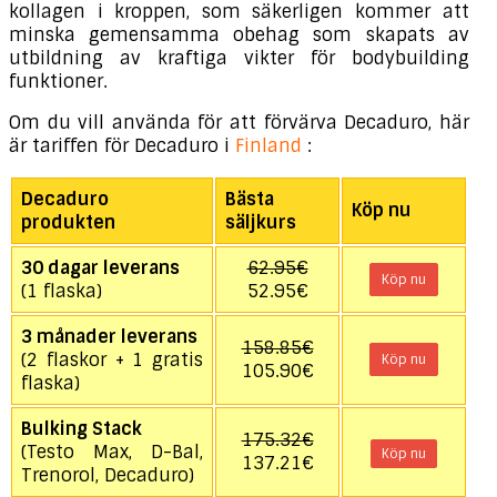
kollagen i kroppen, som säkerligen kommer att
minska gemensamma obehag som skapats av
utbildning av kraftiga vikter för bodybuilding
funktioner.
Om du vill använda för att förvärva Decaduro, här
är tariffen för Decaduro i
Finland
:
Decaduro
Bästa
Köp nu
produkten
säljkurs
30 dagar leverans
62.95€
Köp nu
(1 flaska)
52.95€
3 månader leverans
158.85€
(2 flaskor + 1 gratis
Köp nu
105.90€
flaska)
Bulking Stack
175.32€
(Testo Max, D-Bal,
Köp nu
137.21€
Trenorol, Decaduro)