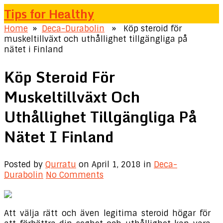
Tips for Healthy
Home
»
Deca-Durabolin
» Köp steroid för
muskeltillväxt och uthållighet tillgängliga på
nätet i Finland
Köp Steroid För
Muskeltillväxt Och
Uthållighet Tillgängliga På
Nätet I Finland
Posted by
Qurratu
on April 1, 2018
in
Deca-
Durabolin
No Comments
Att välja rätt och även legitima steroid högar för