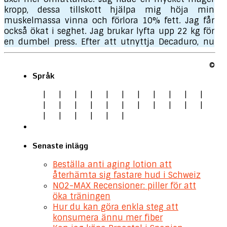
kropp, dessa tillskott hjälpa mig höja min
muskelmassa vinna och förlora 10% fett. Jag får
också ökat i seghet. Jag brukar lyfta upp 22 kg för
en dumbel press. Efter att utnyttja Decaduro, nu
kan jag lyfta upp 30 kg dumbel och jag kan göra
motion runt 2 timmar. Denna produkt är mycket
©
praktiskt för mig.
Språk
Seityaraj S.
|
|
|
|
|
|
|
|
|
|
|
|
|
|
|
|
|
|
|
|
|
|
|
|
|
|
|
|
Senaste inlägg
Beställa anti aging lotion att
återhämta sig fastare hud i Schweiz
NO2-MAX Recensioner: piller för att
öka träningen
Hur du kan göra enkla steg att
konsumera ännu mer fiber