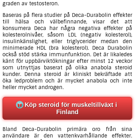
graden av testosteron.
Baseras på flera studier på Deca-Durabolin effekter
till hälsa och välbefinnande, visar det att
konsumera Deca har några negativa effekter på
kolesterolnivåer, såsom LDL (negativ kolesterol),
insulinkänslighet, eller triglycerider medan den
minimerade HDL (bra kolesterol). Deca Durabolin
också stöd stärka immunfunktion. Det är likaledes
känt för uppbärviktökningar efter minst 12 veckor
som utnyttjas baserat på olika anabola steroid
kunder. Denna steroid är kliniskt bekräftade att
öka ledproblem och är mycket anabola och inte
heller mycket androgen.
Köp steroid för muskeltillväxt i
Finland
Bland Deca-Durabolin primära oro från sina
användare är den vattenkvarhållande effekter.