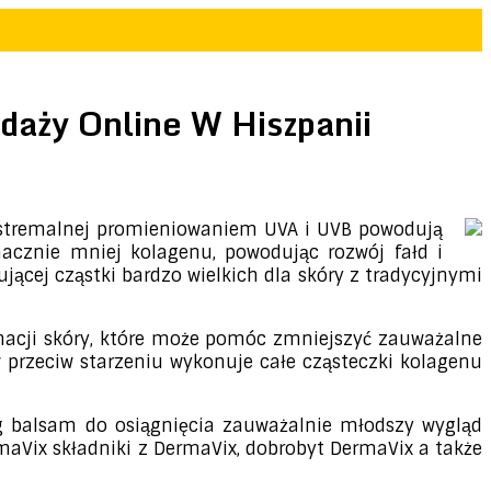
daży Online W Hiszpanii
 ekstremalnej promieniowaniem UVA i UVB powodują
nacznie mniej kolagenu, powodując rozwój fałd i
ącej cząstki bardzo wielkich dla skóry z tradycyjnymi
nacji skóry, które może pomóc zmniejszyć zauważalne
 przeciw starzeniu wykonuje całe cząsteczki kolagenu
ng balsam do osiągnięcia zauważalnie młodszy wygląd
rmaVix składniki z DermaVix, dobrobyt DermaVix a także