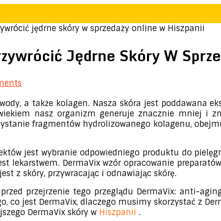
rócić jędrne skóry w sprzedaży online w Hiszpanii
zywrócić Jędrne Skóry W Sprze
ments
 z wody, a także kolagen. Nasza skóra jest poddawana
 Z wiekiem nasz organizm generuje znacznie mniej i z
ystanie fragmentów hydrolizowanego kolagenu, obejmuj
ektów jest wybranie odpowiedniego produktu do pielęg
est lekarstwem. DermaVix wzór opracowanie preparatów
st z skóry, przywracając i odnawiając skórę.
przed przejrzenie tego przeglądu DermaVix: anti-agi
go, co jest DermaVix, dlaczego musimy skorzystać z De
ejszego DermaVix skóry w
Hiszpanii
.