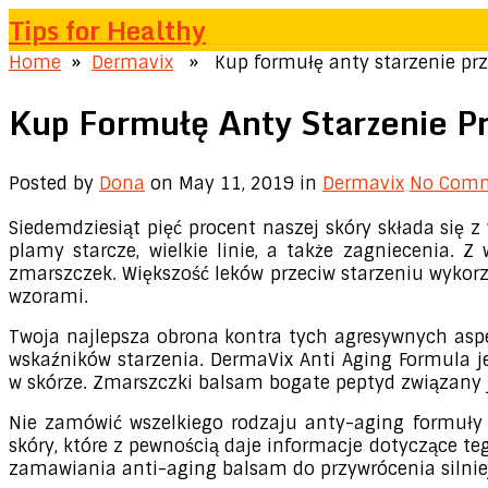
Tips for Healthy
Home
»
Dermavix
» Kup formułę anty starzenie przyw
Kup Formułę Anty Starzenie Pr
Posted by
Dona
on May 11, 2019
in
Dermavix
No Com
Siedemdziesiąt pięć procent naszej skóry składa się
plamy starcze, wielkie linie, a także zagniecenia.
zmarszczek. Większość leków przeciw starzeniu wykorz
wzorami.
Twoja najlepsza obrona kontra tych agresywnych asp
wskaźników starzenia. DermaVix Anti Aging Formula j
w skórze. Zmarszczki balsam bogate peptyd związany je
Nie zamówić wszelkiego rodzaju anty-aging formuły 
skóry, które z pewnością daje informacje dotyczące te
zamawiania anti-aging balsam do przywrócenia silni