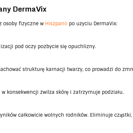
tany DermaVix
ez osoby fizyczne w
Hiszpanii
po użyciu DermaVix:
izacji pod oczy pozbycie się opuchlizny.
zachować strukturę karnacji twarzy, co prowadzi do zm
 w konsekwencji zwilża skórę i zatrzymuje podziału.
ików całkowicie wolnych rodników. Eliminuje cząstki, któ