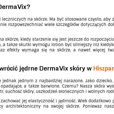
 DermaVix?
leczniczych na skórze. Ma być stosowane często, aby 
cnie rozpowszechniać wiele szczegółów dotyczących dok
 skórze, kiedy starzenie się jest jeszcze do rozpoczęcia
a także skutki wymogu lotion być silniejszy niż kiedy
ż efekty wymaga się na skórze, a nawet więcej twa
wrócić jędrne DermaVix skóry w
Hiszpan
jednak jednym z najbardziej narażone. Jako dziecko, 
opadające, a także barwione. Czemu? Nasza skóra wysy
tr, suchość skóry, uszkodzeń słonecznych i wolnych rod
zachować jej elastyczność i jędrność. Wiek dodatkowo p
y architektoniczny na swojej skórze. Ponieważ nasz