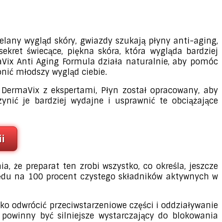
elany wygląd skóry, gwiazdy szukają płyny anti-aging,
ekret świecące, piękna skóra, która wygląda bardziej
maVix Anti Aging Formula działa naturalnie, aby pomóc
onić młodszy wygląd ciebie.
 DermaVix z ekspertami, Płyn został opracowany, aby
ynić je bardziej wydajne i usprawnić te obciążające
i
że preparat ten zrobi wszystko, co określa, jeszcze
lędu na 100 procent czystego składników aktywnych w
lko odwrócić przeciwstarzeniowe części i oddziaływanie
 powinny być silniejsze wystarczający do blokowania