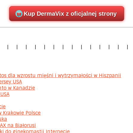
Kup DermaVix z oficjalnej strony
|
|
|
|
|
|
|
|
|
|
|
|
|
|
|
s dla wzrostu mięśni i wytrzymałości w Hiszpanii
ersey USA
nto w Kanadzie
 USA
cie
w Krakowie Polsce
ska
X na Białorusi
i do ginekomastii Internecie