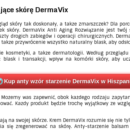
ające skórę DermaVix
ląd skóry tak doskonały, a także zmarszczek? Dla porc
 skóry. DermaVix Anti Aging Rozwiązanie jest twój s
oszty drogich zabiegów i operacji chirurgicznych. Der
a także przywrócenie wszystko naturalny blask, aby odsł
e kosmetyki, a także dermatologii. Według przeglądu
blask i transakcji, wpływ na komórki skóry, aby ucz
Kup anty wzór starzenie DermaVix w Hiszpani
ożemy was zapewnić, obok każdego rodzaju zapytania, 
bować. Każdy produkt będzie trochę wyjątkowy ze wzg
ają na swojej skórze. Krem DermaVix rozumie się nie ty
a się zregenerować na skórę. Anty-starzenie balsam