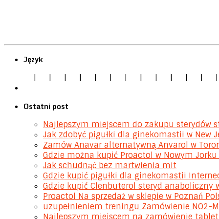
Język
|
|
|
|
|
|
|
|
|
|
|
|
Ostatni post
Najlepszym miejscem do zakupu sterydów sto
Jak zdobyć pigułki dla ginekomastii w New J
Zamów Anavar alternatywną Anvarol w Toro
Gdzie można kupić Proactol w Nowym Jorku
Jak schudnąć bez martwienia mit
Gdzie kupić pigułki dla ginekomastii Interne
Gdzie kupić Clenbuterol steryd anaboliczny 
Proactol Na sprzedaż w sklepie w Poznań Pol
uzupełnieniem treningu Zamówienie NO2-MA
Najlepszym miejscem na zamówienie tabletk