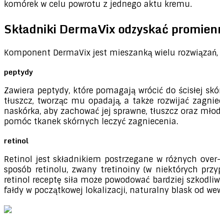
komórek w celu powrotu z jednego aktu kremu.
Składniki DermaVix odzyskać promienną
Komponent DermaVix jest mieszanką wielu rozwiązań, 
peptydy
Zawiera peptydy, które pomagają wrócić do ścisłej skór
tłuszcz, tworząc mu opadają, a także rozwijać zagni
naskórka, aby zachować jej sprawne, tłuszcz oraz mło
pomóc tkanek skórnych leczyć zagniecenia.
retinol
Retinol jest składnikiem postrzegane w różnych over-
sposób retinolu, zwany tretinoiny (w niektórych pr
retinol receptę siła może powodować bardziej szkodli
fałdy w początkowej lokalizacji, naturalny blask od w