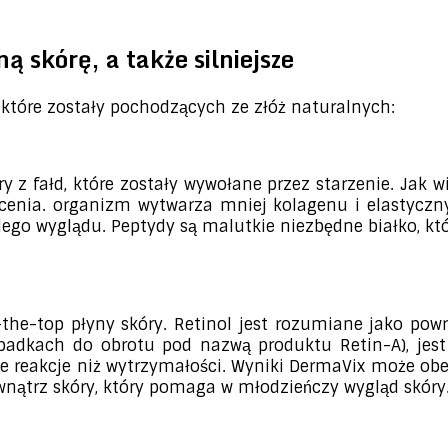
 skórę, a także silniejsze
które zostały pochodzących ze złóż naturalnych:
y z fałd, które zostały wywołane przez starzenie. Jak 
ecenia. organizm wytwarza mniej kolagenu i elastyczny
dego wyglądu. Peptydy są malutkie niezbędne białko, k
the-top płyny skóry. Retinol jest rozumiane jako powr
zypadkach do obrotu pod nazwą produktu Retin-A), je
we reakcje niż wytrzymałości. Wyniki DermaVix może obe
ewnątrz skóry, który pomaga w młodzieńczy wygląd skóry