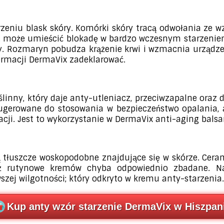
eniu blask skóry. Komórki skóry tracą odwołania ze wz
, może umieścić blokadę w bardzo wczesnym starzeniem 
y. Rozmaryn pobudza krążenie krwi i wzmacnia urządz
formacji DermaVix zadeklarować.
linny, który daje anty-utleniacz, przeciwzapalne oraz d
t sugerowane do stosowania w bezpieczeństwo opalania, 
cji. Jest to wykorzystanie w DermaVix anti-aging bals
są tłuszcze woskopodobne znajdujące się w skórze. Cer
iż rutynowe kremów chyba odpowiednio zbadane. Na
rwszej wilgotności; który odkryto w kremu anty-starzenia.
Kup anty wzór starzenie DermaVix w Hiszpani