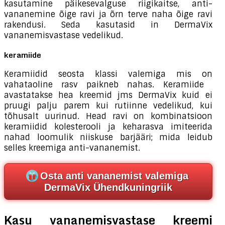
kasutamine päikesevalguse riigikaitse, anti-
vananemine õige ravi ja õrn terve naha õige ravi
rakendusi. Seda kasutasid in DermaVix
vananemisvastase vedelikud.
keramiide
Keramiidid seosta klassi valemiga mis on
vahataoline rasv paikneb nahas. Keramiide ​​
avastatakse hea kreemid jms DermaVix kuid ei
pruugi palju parem kui rutiinne vedelikud, kui
tõhusalt uurinud. Head ravi on kombinatsioon
keramiidid kolesterooli ja keharasva imiteerida
nahad loomulik niiskuse barjääri; mida leidub
selles kreemiga anti-vananemist.
Osta anti vananemist valemiga
DermaVix Ühendkuningriik
Kasu vananemisvastase kreemi