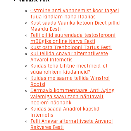
Ostmine anti vananemist koor tagasi
tuua kindlam naha Itaalias
Kust saada Vaarika ketoon Dieet pillid
Maardu Eesti
Telli pillid suurendada testosterooni
müügiks online Narva Eesti
Kust osta Trenbolooni Tartus Eesti
Kui tellida Anavar alternatiivsete
Anvarol Internetis
Kuidas teha Lihtne meetmeid, et
süüa rohkem kiudaineid?
Kuidas me saame tellida Winstrol
Rootsi
Dermavix kommentaare: Anti Aging
valemiga saavutada nähtavalt
noorem näonahk
Kuidas saada Anadrol kapslid
Internetis
Telli Anavar alternatiivsete Anvarol
Rakveres Eesti