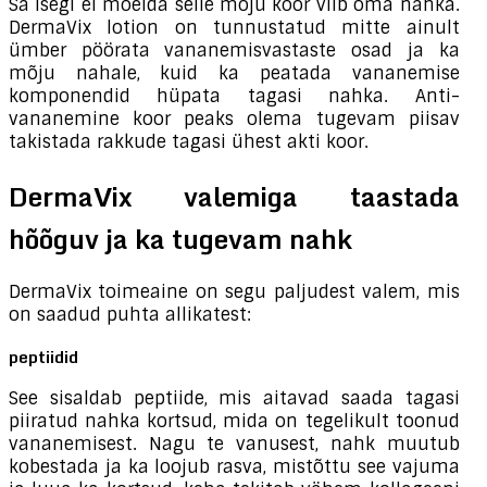
Sa isegi ei mõelda selle mõju koor viib oma nahka.
DermaVix lotion on tunnustatud mitte ainult
ümber pöörata vananemisvastaste osad ja ka
mõju nahale, kuid ka peatada vananemise
komponendid hüpata tagasi nahka. Anti-
vananemine koor peaks olema tugevam piisav
takistada rakkude tagasi ühest akti koor.
DermaVix valemiga taastada
hõõguv ja ka tugevam nahk
DermaVix toimeaine on segu paljudest valem, mis
on saadud puhta allikatest:
peptiidid
See sisaldab peptiide, mis aitavad saada tagasi
piiratud nahka kortsud, mida on tegelikult toonud
vananemisest. Nagu te vanusest, nahk muutub
kobestada ja ka loojub rasva, mistõttu see vajuma