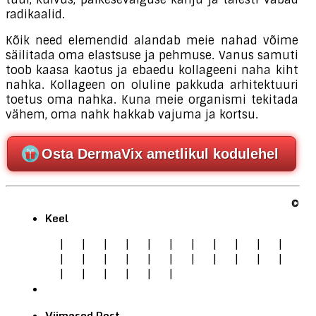
radikaalid.
Kõik need elemendid alandab meie nahad võime
säilitada oma elastsuse ja pehmuse. Vanus samuti
toob kaasa kaotus ja ebaedu kollageeni naha kiht
nahka. Kollageen on oluline pakkuda arhitektuuri
toetus oma nahka. Kuna meie organismi tekitada
vähem, oma nahk hakkab vajuma ja kortsu.
Osta DermaVix ametlikul kodulehel
©
Keel
|
|
|
|
|
|
|
|
|
|
|
|
|
|
|
|
|
|
|
|
|
|
|
|
|
|
|
|
Viimased Post