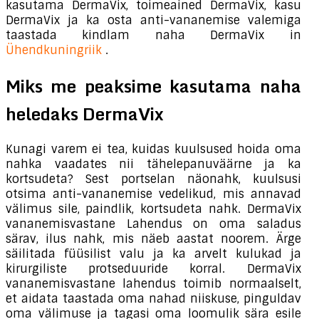
kasutama DermaVix, toimeained DermaVix, kasu
DermaVix ja ka osta anti-vananemise valemiga
taastada kindlam naha DermaVix in
Ühendkuningriik
.
Miks me peaksime kasutama naha
heledaks DermaVix
Kunagi varem ei tea, kuidas kuulsused hoida oma
nahka vaadates nii tähelepanuväärne ja ka
kortsudeta? Sest portselan näonahk, kuulsusi
otsima anti-vananemise vedelikud, mis annavad
välimus sile, paindlik, kortsudeta nahk. DermaVix
vananemisvastane Lahendus on oma saladus
särav, ilus nahk, mis näeb aastat noorem. Ärge
säilitada füüsilist valu ja ka arvelt kulukad ja
kirurgiliste protseduuride korral. DermaVix
vananemisvastane lahendus toimib normaalselt,
et aidata taastada oma nahad niiskuse, pinguldav
oma välimuse ja tagasi oma loomulik sära esile