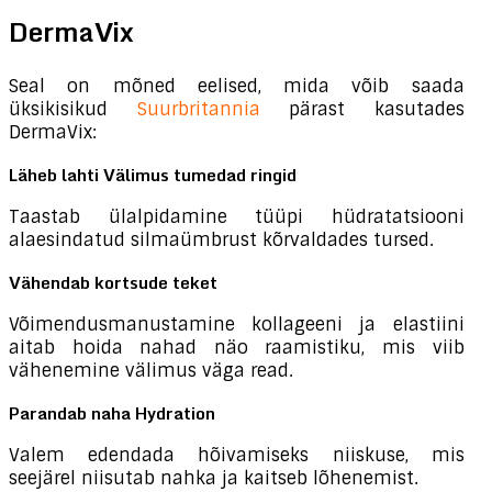
DermaVix
Seal on mõned eelised, mida võib saada
üksikisikud
Suurbritannia
pärast kasutades
DermaVix:
Läheb lahti Välimus tumedad ringid
Taastab ülalpidamine tüüpi hüdratatsiooni
alaesindatud silmaümbrust kõrvaldades tursed.
Vähendab kortsude teket
Võimendusmanustamine kollageeni ja elastiini
aitab hoida nahad näo raamistiku, mis viib
vähenemine välimus väga read.
Parandab naha Hydration
Valem edendada hõivamiseks niiskuse, mis
seejärel niisutab nahka ja kaitseb lõhenemist.