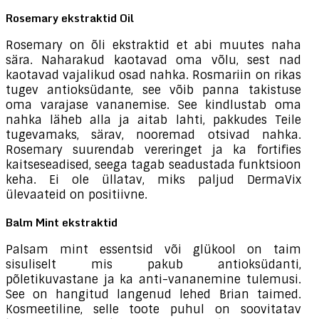
Rosemary ekstraktid Oil
Rosemary on õli ekstraktid et abi muutes naha
sära. Naharakud kaotavad oma võlu, sest nad
kaotavad vajalikud osad nahka. Rosmariin on rikas
tugev antioksüdante, see võib panna takistuse
oma varajase vananemise. See kindlustab oma
nahka läheb alla ja aitab lahti, pakkudes Teile
tugevamaks, särav, nooremad otsivad nahka.
Rosemary suurendab vereringet ja ka fortifies
kaitseseadised, seega tagab seadustada funktsioon
keha. Ei ole üllatav, miks paljud DermaVix
ülevaateid on positiivne.
Balm Mint ekstraktid
Palsam mint essentsid või glükool on taim
sisuliselt mis pakub antioksüdanti,
põletikuvastane ja ka anti-vananemine tulemusi.
See on hangitud langenud lehed Brian taimed.
Kosmeetiline, selle toote puhul on soovitatav