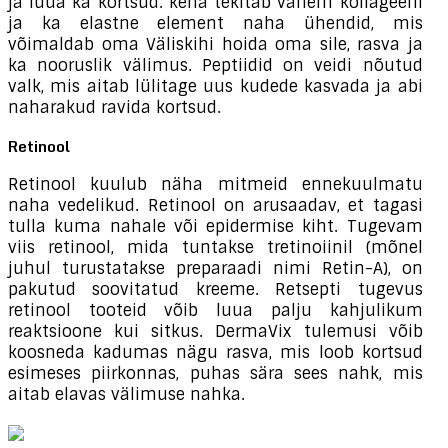
ja luua ka kortsud. keha tekitab vähem kollageeni
ja ka elastne element naha ühendid, mis
võimaldab oma Väliskihi hoida oma sile, rasva ja
ka nooruslik välimus. Peptiidid on veidi nõutud
valk, mis aitab lülitage uus kudede kasvada ja abi
naharakud ravida kortsud.
Retinool
Retinool kuulub näha mitmeid ennekuulmatu
naha vedelikud. Retinool on arusaadav, et tagasi
tulla kuma nahale või epidermise kiht. Tugevam
viis retinool, mida tuntakse tretinoiinil (mõnel
juhul turustatakse preparaadi nimi Retin-A), on
pakutud soovitatud kreeme. Retsepti tugevus
retinool tooteid võib luua palju kahjulikum
reaktsioone kui sitkus. DermaVix tulemusi võib
koosneda kadumas nägu rasva, mis loob kortsud
esimeses piirkonnas, puhas sära sees nahk, mis
aitab elavas välimuse nahka.