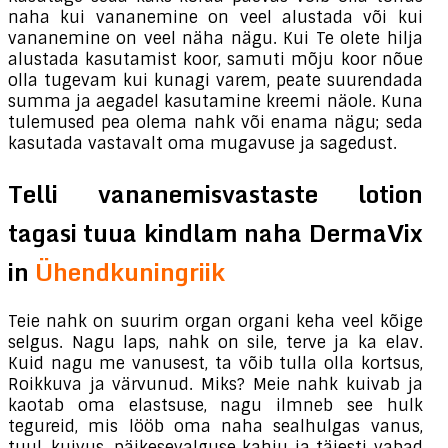
naha kui vananemine on veel alustada või kui
vananemine on veel näha nägu. Kui Te olete hilja
alustada kasutamist koor, samuti mõju koor nõue
olla tugevam kui kunagi varem, peate suurendada
summa ja aegadel kasutamine kreemi näole. Kuna
tulemused pea olema nahk või enama nägu; seda
kasutada vastavalt oma mugavuse ja sagedust.
Telli vananemisvastaste lotion
tagasi tuua kindlam naha DermaVix
in
Ühendkuningriik
Teie nahk on suurim organ organi keha veel kõige
selgus. Nagu laps, nahk on sile, terve ja ka elav.
Kuid nagu me vanusest, ta võib tulla olla kortsus,
Roikkuva ja värvunud. Miks? Meie nahk kuivab ja
kaotab oma elastsuse, nagu ilmneb see hulk
tegureid, mis lööb oma naha sealhulgas vanus,
tuul, kuivus, päikesevalguse kahju ja täiesti vabad