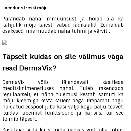
Loendur stressi mõju
Parandab naha immuunsust ja hoiab ära ka
kahjulik mõju täiesti vabad radikaalid. Eemaldab
osakesed, mis muudab naha tuhmi ja värviti.
Täpselt kuidas on sile välimus väga
read DermaVix?
DermaVix võib täiendavalt käsitleda
meditsiinimenetluses nahal. Tuleb rakendada
regulaarselt, et näha tulemusi kestab samuti ka
mõju kreemiga kesta kauem aega. Preparaat nagu
näidatud eespool juba käsi välja kogu palju teavet,
kuidas kreemist funktsioone ja ka siis, kui see
toimib täpselt.
Kasutage seda kaks korda päevas võib olla tõhus