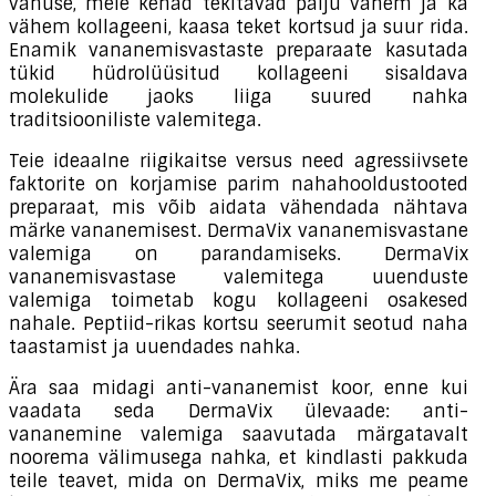
vanuse, meie kehad tekitavad palju vähem ja ka
vähem kollageeni, kaasa teket kortsud ja suur rida.
Enamik vananemisvastaste preparaate kasutada
tükid hüdrolüüsitud kollageeni sisaldava
molekulide jaoks liiga suured nahka
traditsiooniliste valemitega.
Teie ideaalne riigikaitse versus need agressiivsete
faktorite on korjamise parim nahahooldustooted
preparaat, mis võib aidata vähendada nähtava
märke vananemisest. DermaVix vananemisvastane
valemiga on parandamiseks. DermaVix
vananemisvastase valemitega uuenduste
valemiga toimetab kogu kollageeni osakesed
nahale. Peptiid-rikas kortsu seerumit seotud naha
taastamist ja uuendades nahka.
Ära saa midagi anti-vananemist koor, enne kui
vaadata seda DermaVix ülevaade: anti-
vananemine valemiga saavutada märgatavalt
noorema välimusega nahka, et kindlasti pakkuda
teile teavet, mida on DermaVix, miks me peame