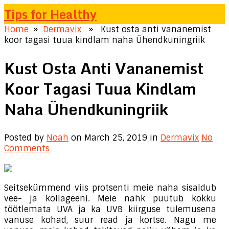
Tips for Healthy
Home
»
Dermavix
» Kust osta anti vananemist
koor tagasi tuua kindlam naha Ühendkuningriik
Kust Osta Anti Vananemist
Koor Tagasi Tuua Kindlam
Naha Ühendkuningriik
Posted by
Noah
on March 25, 2019
in
Dermavix
No
Comments
Seitsekümmend viis protsenti meie naha sisaldub
vee- ja kollageeni. Meie nahk puutub kokku
töötlemata UVA ja ka UVB kiirguse tulemusena
vanuse kohad, suur read ja kortse. Nagu me