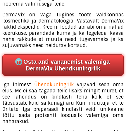
noorema välimusega teile.
DermaVix on väga tugines toote valdkonnas
kosmeetika ja dermatoloogia. Vastavalt DermaVix
faktid eksperdid, Kreemi loodud abi abi oma nahad
keerukuse, parandada kuma ja ka tegeleda, kaasa
naha rakkude et muuta need tugevamaks ja ka
sujuvamaks need heidutav kortsud.
Osta anti vananemist valemiga
DermaVix Ühendkuningriik
Iga inimest
Ühendkuningriik
vajavad seda oma
elus. Me ei saa tagada teile lisaks mingit muret, et
see lahendus on kindlasti teha kõik, et see
täpsustab, kuid sa kunagi aru Kuni muutuja, et te
üritate. Iga preparaadi kindlasti veidi unikaalne
tõttu sada protsenti looduslik valemiga oma
naharakud.