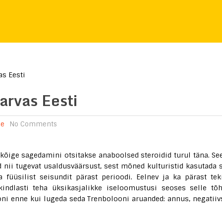
s Eesti
arvas Eesti
ne
No Comments
 kõige sagedamini otsitakse anaboolsed steroidid turul täna. Se
 nii tugevat usaldusväärsust, sest mõned kulturistid kasutada 
 füüsilist seisundit pärast perioodi. Eelnev ja ka pärast tek
indlasti teha üksikasjalikke iseloomustusi seoses selle tõ
ooni enne kui lugeda seda Trenbolooni aruanded: annus, negatiiv