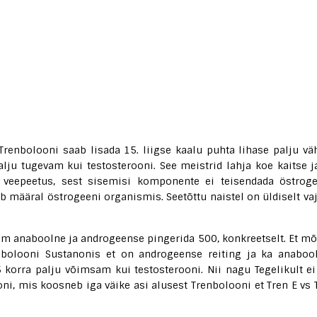
Trenbolooni saab lisada 15. liigse kaalu puhta lihase palju v
lju tugevam kui testosterooni. See meistrid lahja koe kaitse j
 veepeetus, sest sisemisi komponente ei teisendada östroge
ab määral östrogeeni organismis. Seetõttu naistel on üldiselt vaj
em anaboolne ja androgeense pingerida 500, konkreetselt. Et mõ
renbolooni Sustanonis et on androgeense reiting ja ka anaboo
5 korra palju võimsam kui testosterooni. Nii nagu Tegelikult ei
ni, mis koosneb iga väike asi alusest Trenbolooni et Tren E vs 