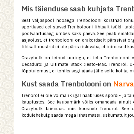
Mis täienduse saab kuhjata Tren
Sest väljaspool hooaega Trenbolooni korstnad tõhu
sportlased eelistavad Trenbolooni lihtsalt tsükli ta
poolväärtusaeg umbes kaks päeva. See peab sisalda
asjaolust, et trenbolooni on erakordselt pärssivat o
lihtsalt mustrid ei ole päris riskivaba, et inimesed ka
Crazybulk on teinud uuringu, et teha Trenbolooni v
Decaduro) ja Ultimate Stack (Testo-Max, Trenorol, D-
lõpptulemust, ei tohiks segi ajada jälle selle kohta, 
Kust saada Trenbolooni on
Narva
Trenorol ei ole võimalik igal naabruses spordi- ja t
kauplustes. See kaubamärk võiks omandada ainult o
Crazybulk täiendus, mis koosneb Trenorol. See 
kodulehekülg saada mega lihasmassi, uskumatult jõud