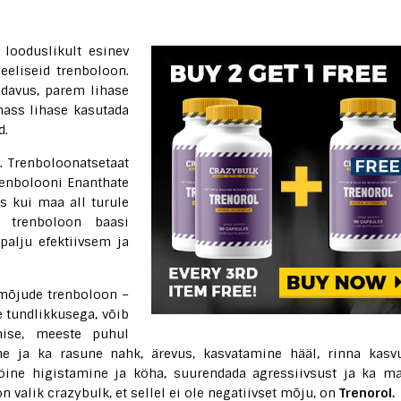
 looduslikult esinev
eeliseid trenboloon.
pidavus, parem lihase
mass lihase kasutada
d.
e. Trenboloonatsetaat
renbolooni Enanthate
s kui maa all turule
n trenboloon baasi
palju efektiivsem ja
 mõjude trenboloon –
 tundlikkusega, võib
mise, meeste puhul
akne ja ka rasune nahk, ärevus, kasvatamine hääl, rinna kasv
öine higistamine ja köha, suurendada agressiivsust ja ka m
 valik crazybulk, et sellel ei ole negatiivset mõju, on
Trenorol.