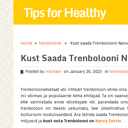
Tips for Healthy
Home
»
trenbolone
» Kust saada Trenbolooni Narva
Kust Saada Trenbolooni N
Posted by
michael
on January 26, 2023
in
trenbolo
Trenboloonatsetaat või lihtsalt trenboloon võiks olla
nii võimas ja populaarne keha ehitajad. Ta on saanud
ette valmistada enne võistlejate või parandada oma
trenboloon on täiesti uskumatu. See üleshindlus k
kulturismi toidulisandeid. Ära tellida saada Trenbol
mõjusid ja
kust osta Trenbolooni on
Narva Eestis
.