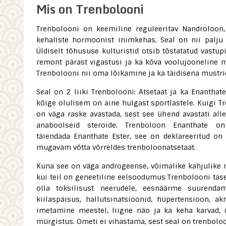
Mis on Trenbolooni
Trenbolooni on keemiline reguleeritav Nandroloon,
kehaliste hormoonist inimkehas. Seal on nii palju 
Üldiselt tõhususe kulturistid otsib tõstatatud vastu
remont pärast vigastusi ja ka kõva voolujooneline 
Trenbolooni nii oma lõikamine ja ka täidisena mustri
Seal on 2 liiki Trenbolooni: Atsetaat ja ka Enanthat
kõige olulisem on aine hulgast sportlastele. Kuigi T
on väga raske avastada, sest see ühend avastati alle
anaboolseid steroide. Trenboloon Enanthate o
täiendada Enanthate Ester, see on deklareeritud on 
mugavam võtta võrreldes trenboloonatsetaat.
Kuna see on väga androgeense, võimalike kahjulike
kui teil on geneetiline eelsoodumus Trenbolooni tase
olla toksilisust neerudele, eesnäärme suurenda
kiilaspäisus, hallutsinatsioonid, hüpertensioon, 
imetamine meestel, liigne näo ja ka keha karvad, 
mürgistus. Ometi ei vihastama, sest seal on trenboloon