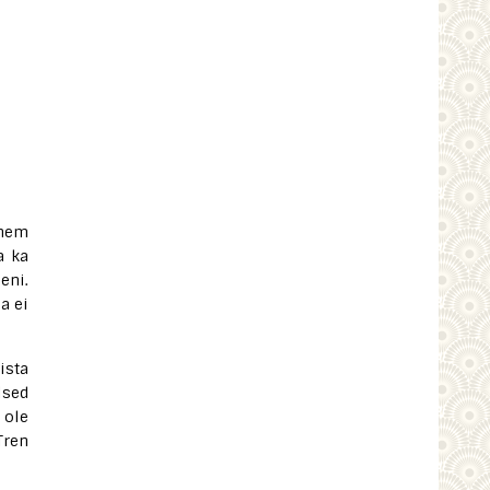
ähem
a ka
eni.
a ei
ista
lsed
 ole
Tren