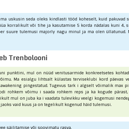
 ma uskusin seda oleks kindlasti tööd koheselt, kuid pakuvad 
a korralikult või tihe ja kasutamise 5 korda nädalas kuni 4, s
ber suure tulemusi majorly nagu minul ja ma olen üllatunud.
leb Trenbolooni
ni punktini, mul on nüüd venitusarmide konkreetsetes kohta
õimu. Ma esialgu lihtsalt külastas terviseklubi kord päevas v
 awakening pingestatud. Tugevus tark i algselt võimalik max p
di rohkem võimu i saada rohkem reps ja ka kogude pärast,
likult mul on juba ka i vaadata tulevikku veelgi kogemusi nende
te jaoks vaid kuus ja on tegelikult kogenud häid tulemusi.
ee säilitamise või soovimatu rasva.