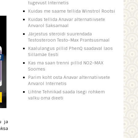
tugevust Internetis
Kuidas me saame tellida Winstrol Rootsi
Kuidas tellida Anavar alternatiivsete
Anvarol Saksamaal
Järjestus steroidi suurendada
Testosteroon Testo-Max Prantsusmaal
Kaalulangus pillid PhenQ saadaval laos
Sillamäe Eesti
Kas ma saan trenni pillid NO2-MAX
Soomes
Parim koht osta Anavar alternatiivsete
Anvarol Internetis
Lihtne Tehnikad saada Isegi rohkem
valku oma dieeti
u ja
aksa