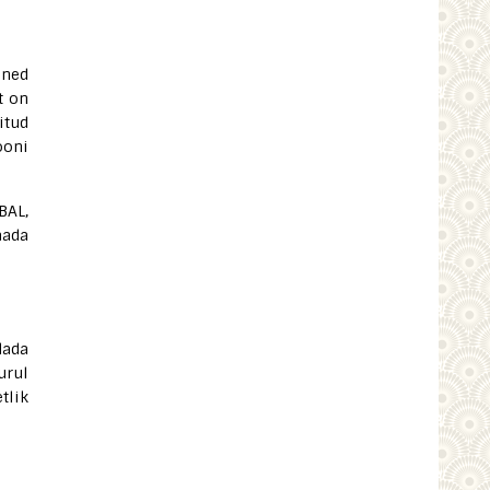
õned
t on
itud
ooni
BAL,
aada
dada
urul
tlik