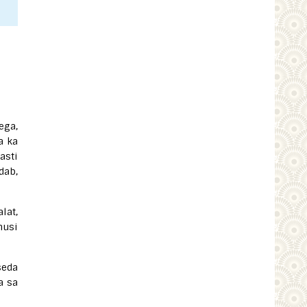
ega,
a ka
asti
dab,
lat,
musi
seda
a sa