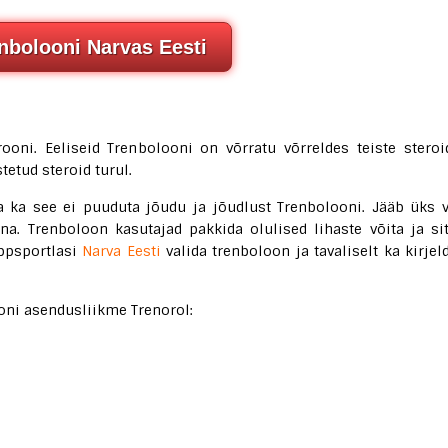
nbolooni Narvas Eesti
oni. Eeliseid Trenbolooni on võrratu võrreldes teiste steroi
etud steroid turul.
a ka see ei puuduta jõudu ja jõudlust Trenbolooni. Jääb üks 
na. Trenboloon kasutajad pakkida olulised lihaste võita ja si
ippsportlasi
Narva Eesti
valida trenboloon ja tavaliselt ka kirjel
oni asendusliikme Trenorol: