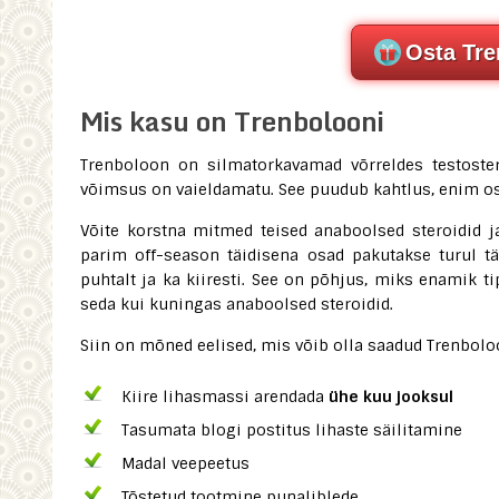
Osta Tre
Mis kasu on Trenbolooni
Trenboloon on silmatorkavamad võrreldes testostero
võimsus on vaieldamatu. See puudub kahtlus, enim ost
Võite korstna mitmed teised anaboolsed steroidid j
parim off-season täidisena osad pakutakse turul tä
puhtalt ja ka kiiresti. See on põhjus, miks enamik t
seda kui kuningas anaboolsed steroidid.
Siin on mõned eelised, mis võib olla saadud Trenbolo
Kiire lihasmassi arendada
ühe kuu jooksul
Tasumata blogi postitus lihaste säilitamine
Madal veepeetus
Tõstetud tootmine punaliblede