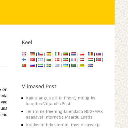
Keel
|
|
|
|
|
|
|
|
|
|
|
|
|
|
|
|
|
|
|
|
|
|
|
|
|
|
|
|
Viimased Post
e on
seda
Kaalulangus pillid PhenQ müügiks
ivad
kauplus Viljandis Eesti
husa
Tellimine treening täiendada NO2-MAX
seid
saadaval internetis Maardu Eestis
Kuidas tellida steroid lihaste kasvu ja