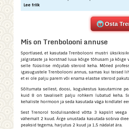
Lee friik
Osta Tre
Mis on Trenbolooni annuse
Sportlased, et kasutada Trenbolooni mustri üksikisiku
jalgrataste ja korstnad luua kõige tõhusam ja kõige
selle füüsilise mõjutab steroid keha. Mõned profes
igasugustele Trenbolooni annus, samas kui teised liht
et ei ole palju parem või enama elastse steroid pakut
Sõltumata sellest, doosi, kogukestus kasutamine pe
kuid 8 on tavaliselt palju rohkem lubatud keha. 
kehaliste hormoon ja seda kasutada väga kindlatel ee
Sest Trenorol toidulisandeid võtta 3 kapslit veeg
vähemalt 2 kuud. Ärge unustada kasutada sobiva diee
peaksid tegema, harjutus 2 kuud ja 1,5 nädalat ära.