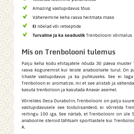
Amazing vastupidavus tõus
Vähenemine keha rasva heitmata mass
Ei
nõelad või retseptide
Turvaline ja ka seaduslik
Trenbolooni võimalus
Mis on Trenbolooni tulemus
Palju keha kodu ehitajatele nõuda 30 päeva muster 
rasva kogunemist kui teiste anaboolsete turul. On pa
lihaste vastupidavus ja ka puhkuseks. See ei taga
Trenboloon ei aromatize, nii et see alistab ja vähend
kasuta trenboloon ja kasutada Anavar asemel.
Võrreldes Deca Durabolin, Trenbolooni on palju suur
vastupidavusele see toidulisandeid, ei võrrelda T
reitingu 100 iga. See näitab, et Trenbolooni on üle 
anaboolne steroid tähtsam sportlastele kui Trenboloo
A.