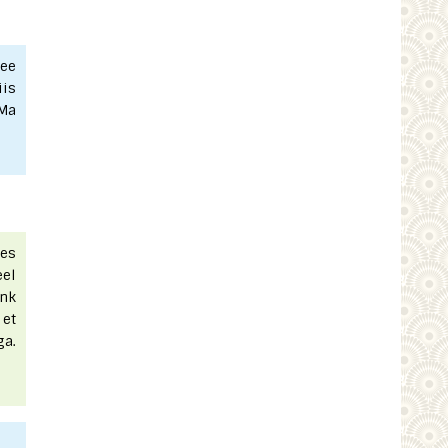
see
iis
 Ma
des
eel
ink
 et
ga.