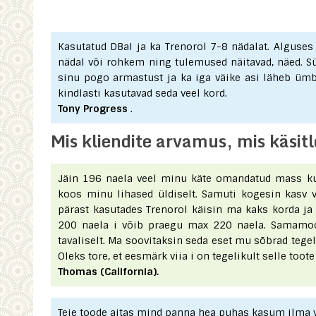
Kasutatud DBaI ja ka Trenorol 7-8 nädalat. Alguses
nädal või rohkem ning tulemused näitavad, näed. Süü
sinu pogo armastust ja ka iga väike asi läheb üm
kindlasti kasutavad seda veel kord.
Tony Progress
.
Mis kliendite arvamus, mis käsit
Jäin 196 naela veel minu käte omandatud mass ku
koos minu lihased üldiselt. Samuti kogesin kasv v
pärast kasutades Trenorol käisin ma kaks korda ja
200 naela i võib praegu max 220 naela. Samamoo
tavaliselt. Ma soovitaksin seda eset mu sõbrad tege
Oleks tore, et eesmärk viia i on tegelikult selle too
Thomas (California).
Teie toode aitas mind panna hea puhas kasum ilma v