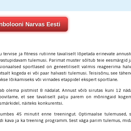
nbolooni Narvas Eesti
 tervise ja fitness rutiinne tavaliselt lõpetada erinevate annust
 vastupidavam tulemusi. Parimat muster sõltub teie eesmärgid j
sionaalsed sportlased on geneetiliselt valmis reageerima halv
salt kogeda ei või paar halvasti tulemusi. Teisisõnu, see tähen
akse lõikamiseks või virnades etappidel ekspert sportlane.
ab olema pistmist 8 nädalat. Annust võib sirutas kuni 12 näda
Soovitame, et see tavaliselt palju parem on mõningaid koge
smärkidel, näiteks konkurentsi.
a umbes 45 minutit enne treeningut. Optimaalse tulemused, 
di kava ja ka treening programm. Sest väga parim tulemus, mid