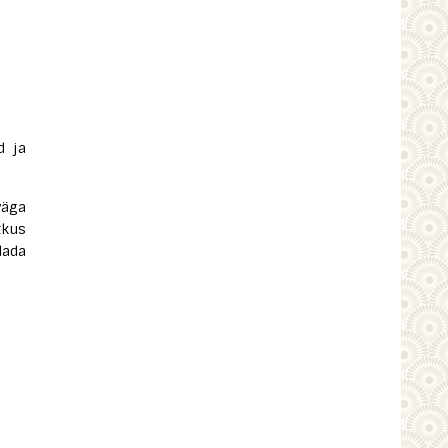
d ja
väga
tkus
dada