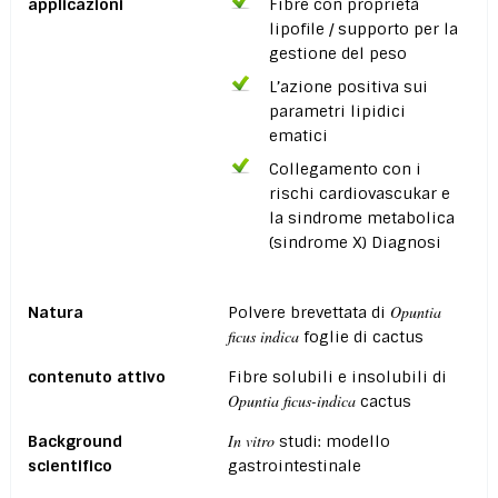
applicazioni
Fibre con proprietà
lipofile / supporto per la
gestione del peso
L’azione positiva sui
parametri lipidici
ematici
Collegamento con i
rischi cardiovascukar e
la sindrome metabolica
(sindrome X) Diagnosi
Opuntia
Natura
Polvere brevettata di
ficus indica
foglie di cactus
contenuto attivo
Fibre solubili e insolubili di
Opuntia ficus-indica
cactus
In vitro
Background
studi: modello
scientifico
gastrointestinale