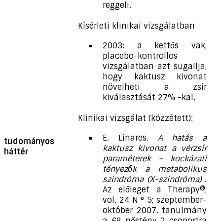
reggeli.
Kísérleti klinikai vizsgálatban
2003: a kettős vak,
placebo-kontrollos
vizsgálatban azt sugallja,
hogy kaktusz kivonat
növelheti a zsír
kiválasztását 27% -kal.
Klinikai vizsgálat (közzétett):
E. Linares.
A hatás a
tudományos
kaktusz kivonat a vérzsír
háttér
paraméterek – kockázati
tényezők a metabolikus
szindróma (X-szindróma)
.
Az előleget a Therapy®,
vol. 24 N ° 5; szeptember-
október 2007. tanulmány
a 68 nőstény 2 csoportra