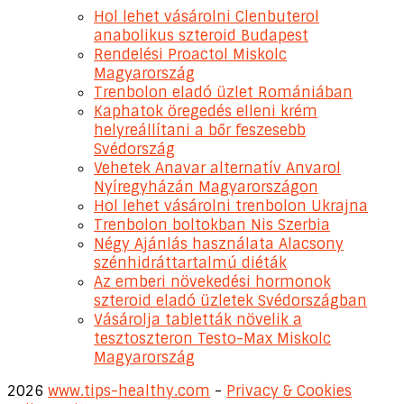
Hol lehet vásárolni Clenbuterol
anabolikus szteroid Budapest
Rendelési Proactol Miskolc
Magyarország
Trenbolon eladó üzlet Romániában
Kaphatok öregedés elleni krém
helyreállítani a bőr feszesebb
Svédország
Vehetek Anavar alternatív Anvarol
Nyíregyházán Magyarországon
Hol lehet vásárolni trenbolon Ukrajna
Trenbolon boltokban Nis Szerbia
Négy Ajánlás használata Alacsony
szénhidráttartalmú diéták
Az emberi növekedési hormonok
szteroid eladó üzletek Svédországban
Vásárolja tabletták növelik a
tesztoszteron Testo-Max Miskolc
Magyarország
2026
www.tips-healthy.com
-
Privacy & Cookies