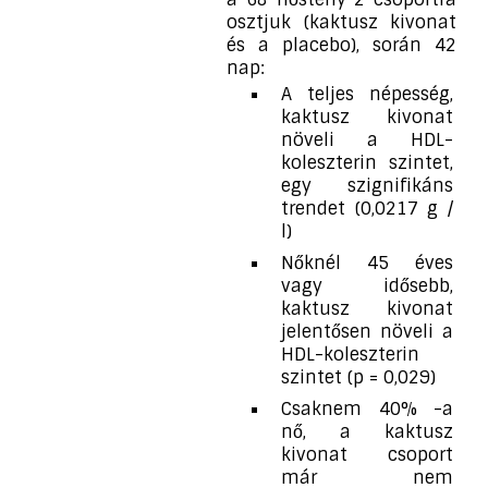
osztjuk (kaktusz kivonat
és a placebo), során 42
nap:
A teljes népesség,
kaktusz kivonat
növeli a HDL-
koleszterin szintet,
egy szignifikáns
trendet (0,0217 g /
l)
Nőknél 45 éves
vagy idősebb,
kaktusz kivonat
jelentősen növeli a
HDL-koleszterin
szintet (p = 0,029)
Csaknem 40% -a
nő, a kaktusz
kivonat csoport
már nem