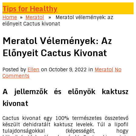
Tips for Healthy
Home
»
Meratol
» Meratol vélemények: az
előnyeit Cactus kivonat
Meratol Vélemények: Az
Előnyeit Cactus Kivonat
Posted by
Ellen
on October 9, 2022
in
Meratol
No
Comments
A jellemzők és előnyök kaktusz
kivonat
Cactus kivonat egy 100% természetes összetevő
készült dehidratált kaktusz levelek. Túl a lipofil
tulajdonságokkal (képességét, hogy