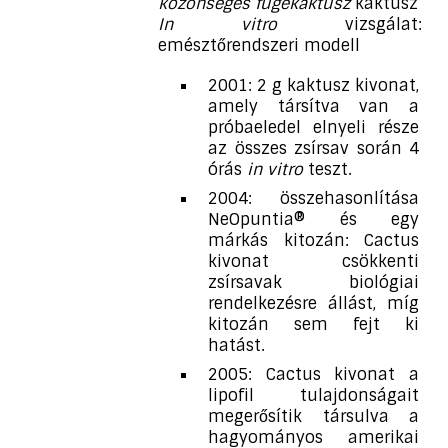
közönséges fügekaktusz
kaktusz
In vitro
vizsgálat:
emésztőrendszeri modell
2001: 2 g kaktusz kivonat,
amely társítva van a
próbaeledel elnyeli része
az összes zsírsav során 4
órás
in vitro
teszt.
2004: összehasonlítása
NeOpuntia® és egy
márkás kitozán: Cactus
kivonat csökkenti
zsírsavak biológiai
rendelkezésre állást, míg
kitozán sem fejt ki
hatást.
2005: Cactus kivonat a
lipofil tulajdonságait
megerősítik társulva a
hagyományos amerikai