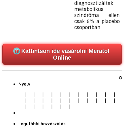
diagnosztizáltak
metabolikus
szindróma ellen
csak 8% a placebo
csoportban.
Kattintson ide vásárolni Meratol
Online
©
Nyelv
|
|
|
|
|
|
|
|
|
|
|
|
|
|
|
|
|
|
|
|
|
|
|
|
|
|
|
|
Legutóbbi hozzászólás