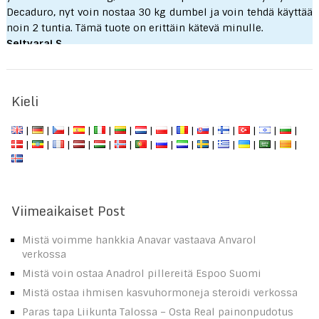
Decaduro, nyt voin nostaa 30 kg dumbel ja voin tehdä käyttää
noin 2 tuntia. Tämä tuote on erittäin kätevä minulle.
Seityaraj S.
Kieli
|
|
|
|
|
|
|
|
|
|
|
|
|
|
|
|
|
|
|
|
|
|
|
|
|
|
|
|
Viimeaikaiset Post
Mistä voimme hankkia Anavar vastaava Anvarol
verkossa
Mistä voin ostaa Anadrol pillereitä Espoo Suomi
Mistä ostaa ihmisen kasvuhormoneja steroidi verkossa
Paras tapa Liikunta Talossa – Osta Real painonpudotus