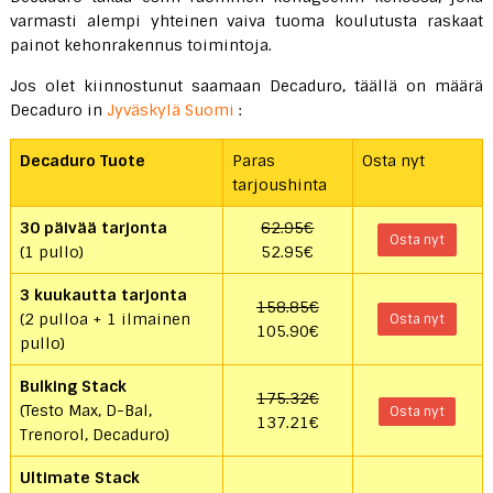
varmasti alempi yhteinen vaiva tuoma koulutusta raskaat
painot kehonrakennus toimintoja.
Jos olet kiinnostunut saamaan Decaduro, täällä on määrä
Decaduro in
Jyväskylä Suomi
:
Decaduro Tuote
Paras
Osta nyt
tarjoushinta
30 päivää tarjonta
62.95€
Osta nyt
(1 pullo)
52.95€
3 kuukautta tarjonta
158.85€
(2 pulloa + 1 ilmainen
Osta nyt
105.90€
pullo)
Bulking Stack
175.32€
(Testo Max, D-Bal,
Osta nyt
137.21€
Trenorol, Decaduro)
Ultimate Stack