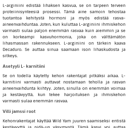
L-arginiini edistää lihaksen kasvua, se on tarpeen terveen
proteiinisynteesiä prosessi. Tämä aine samoin tehostaa
tuotantoa kehitystä hormoni ja myös edistää rasva-
aineenvaihduntaa. Joten, kun kuluttaa L-arginiini ihmiskehon
varmasti sulaa paljon enemmän rasvaa kuin aiemmin ja se
on korkeampi kasvuhormonia, joka on välttämätön
lihasmassan rakennukseen. L-arginiini on tärkein kaava
Decaduro. Se auttaa sinua saamaan ison lihaskudosta ja
sitkeys.
Asetyyli L- karnitiini
Se on todella käytetty kehon rakentajat pitkäksi aikaa. L-
karnitiini varmasti auttavat nostamaan teholla ja rasvan
aineenvaihdunta kiihtyy. Joten, sinulla on enemmän voimaa
ja kestävyyttä, kun tekee harjoituksen ja ihmiskehon
varmasti sulaa enemmän rasvaa.
Villi jamssi root
Kehonrakentajat käyttää Wild Yam juuren saamiseksi entistä
kestävyyttä ja pidä-up väsymystä. Tämä kasvi voi auttaa