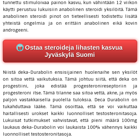
tunnettu stimuloivaa painon kasvu, kun vähintään 12 viikon
käytti perustuu lukuisiin anabolinen steroidi yksilöitä. Tämä
anabolinen steroidi pinot on tieteellisesti todistettu lisätä
yhteistä ongelmia ja on erittäin anabolinen eikä kovin
androgeeni.
Ostaa steroideja lihasten kasvua
Jyväskylä Suomi
Niistä deka-Durabolin ensisijainen huolenaihe sen yksilöt
on sitoa vettä vaikutuksia. Tämä johtuu siitä, että deka on
progestiini, joka edistää progesteronireseptoriin ja
progesteroni itse. Tämä tilanne saa sitoa vettä, akne, ja myös
paljon vastakkaisella puolella tuloksia. Deca Durabolin on
tukahduttava lääke. Tämä osoittaa, että se voi vaikuttaa
haitallisesti urokset kaikki luonnolliset testosteronitasoja.
Lukuisat tutkimukset vahvistavat, että pieni määrä 100mg
laukaus deka-Durabolin voi laukaista 100% vähennys kaikki
luonnolliset testosteronitasoja.