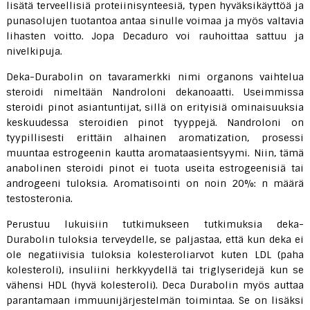
lisätä terveellisiä proteiinisynteesiä, typen hyväksikäyttöä ja
punasolujen tuotantoa antaa sinulle voimaa ja myös valtavia
lihasten voitto. Jopa Decaduro voi rauhoittaa sattuu ja
nivelkipuja.
Deka-Durabolin on tavaramerkki nimi organons vaihtelua
steroidi nimeltään Nandroloni dekanoaatti. Useimmissa
steroidi pinot asiantuntijat, sillä on erityisiä ominaisuuksia
keskuudessa steroidien pinot tyyppejä. Nandroloni on
tyypillisesti erittäin alhainen aromatization, prosessi
muuntaa estrogeenin kautta aromataasientsyymi. Niin, tämä
anabolinen steroidi pinot ei tuota useita estrogeenisiä tai
androgeeni tuloksia. Aromatisointi on noin 20%: n määrä
testosteronia.
Perustuu lukuisiin tutkimukseen tutkimuksia deka-
Durabolin tuloksia terveydelle, se paljastaa, että kun deka ei
ole negatiivisia tuloksia kolesteroliarvot kuten LDL (paha
kolesteroli), insuliini herkkyydellä tai triglyseridejä kun se
vähensi HDL (hyvä kolesteroli). Deca Durabolin myös auttaa
parantamaan immuunijärjestelmän toimintaa. Se on lisäksi