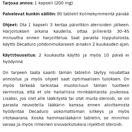
Tarjoaa annos:
1 kapseli (200 mg)
Palvelevat kunkin säiliön:
90 tabletit Kolmekymmentä päivää
Ohjeet:
Ota 1 kapseli 3 kertaa päivittäin aterioiden jälkeen.
Harjoituksen aikana kaudella, ottaa pillereitä 30-45
minuuttia ennen harjoittelua. Saat parasta lopputulosta,
käyttö Decaduro johdonmukaisesti ainakin 2 kuukauden ajan.
Käyttösuositus:
2 kuukautta käyttö ja myös 10 päivä ei
hyödynnä
On tarpeen taata saanti tämän tabletin täytyy noudattaa
annostus ja myös ohjeet saat optimaalisen tuloksen. On
myös tärkeää tarkistaa muotoiluun tämän tuotteen
varmistua, että et ole haitallisia minkäänlaista joukossa.
Lisäksi, jos olet alle lääkitystä tai otat muita steroidi, se on
parasta neuvotella lääkärin kanssa ennen aloittamista
hyödyntää Decaduro uskomattoman sitkeys ja myös
irtotavarana. Koska hammaslääkärin tabletin, se minimoi
vaivaa ja myös ilmeinen sivuvaikutuksia injektiot steroidi.