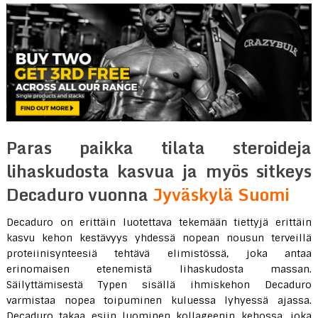
Paras paikka tilata steroideja
lihaskudosta kasvua ja myös sitkeys
Decaduro vuonna
Jyväskylä Suomi
Decaduro on erittäin luotettava tekemään tiettyjä erittäin
kasvu kehon kestävyys yhdessä nopean nousun terveillä
proteiinisynteesiä tehtävä elimistössä, joka antaa
erinomaisen etenemistä lihaskudosta massan.
Säilyttämisestä Typen sisällä ihmiskehon Decaduro
varmistaa nopea toipuminen kuluessa lyhyessä ajassa.
Decaduro takaa esiin luominen kollageenin kehossa, joka