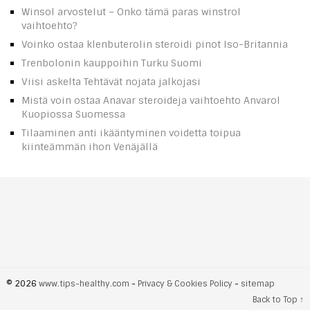
Winsol arvostelut – Onko tämä paras winstrol
vaihtoehto?
Voinko ostaa klenbuterolin steroidi pinot Iso-Britannia
Trenbolonin kauppoihin Turku Suomi
Viisi askelta Tehtävät nojata jalkojasi
Mistä voin ostaa Anavar steroideja vaihtoehto Anvarol
Kuopiossa Suomessa
Tilaaminen anti ikääntyminen voidetta toipua
kiinteämmän ihon Venäjällä
© 2026
www.tips-healthy.com
-
Privacy & Cookies Policy
-
sitemap
Back to Top ↑