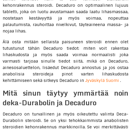
kehonrakennus steroidi. Decaduro on optimaalinen lujuus
tabletti, joka on luotu avustamaan saada laatu lihasmassaa,
nostetaan kestävyyttä ja myös voimaa, nopeuttaa
palautumista, rauhoittaa nivelkivut, täyteaineena massa- ja
nojaa lihas.
Älä osta mitään sellaista paisuneen steroidi ennen olet
tutustunut tähän Decaduro tiedot: miten voit rakentaa
lihaskudosta ja myös saada voimaa normaalisti joka
varmasti tarjoaa sinulle tiedot siitä, mikä on Decaduro,
ainesosaluettelon, lisäedut Decaduro annostus ja jos ostaa
anabolisia steroideja pinot varten lihaskudosta
kehittämiseen sekä sitkeys Decaduro in
Jyväskylä Suomi
.
Mitä sinun täytyy ymmärtää noin
deka-Durabolin ja Decaduro
Decaduro on turvallinen ja myös oikeutettu valinta Deca-
Durabolin steroidi. Se on yksi tehokkaimmista anabolisten
steroidien kehonrakennus markkinoilla. Se voi merkittävästi