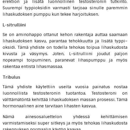
erektion ja lisätä luonnollinen testosteronin tutkinto.
Suurempi typpioksidin varmasti tarjoaa sinulle paremmin
lihaskudoksen pumppu kun tekee harjoituksen.
L-sitrulliini
Se on aminohappo ottanut kehon rakentaja auttaa saamaan
lihaskudoksen kasvu, parantaa tehokkuutta ja lisätä typpi–
oksidi. Tämä yhdiste on todella tehokas toipua lihaskudosta
kivusta ja väsymys. Joten, L-sitrulliini joudut paljon
nopeampi toipuminen, paranevat lihaspumppu ja myös
rakentaa entistä lihasmassaa.
Tribulus
Tämä yhdiste käytettiin useita vuosia painatus nostaa
luonnollista testosteronin tuotantoa. Testosteroni on
välttämätöntä kehittää lihaskudoksen massan prosessi. Tämä
hormonaalinen aine tarvitaan lihasten kasvua.
Nämä ainesosaluettelon yhdessä kehittämisen
varmistamiseksi super sitkeys ja myös tehokas lihaskudosta
rakennuksen normaalin käytön kaavaa.