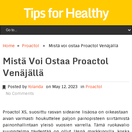
Tips for Healthy
Home
»
Proactol
» Mistä voi ostaa Proactol Venäjällä
Mistä Voi Ostaa Proactol
Venäjällä
Posted by
Yolanda
on May 12, 2023
in
Proactol
No Comments
Proactol XS, suosittu rasvan sideaine lisäosa on oikeastaan ​​
aivan varmasti houkuttelee paljon painopisteen siirtämistä
painonhallintaan yleisö vuosien varrella. Tämä ruokavalio
suunnitelma täydentää on ollut läsnä markkinoilla, koska