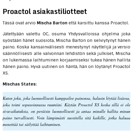
Proactol asiakastiliotteet
Tässä ovat arvio
Mischa Barton
että karsittu kanssa Proactol.
Jätettyään valettu OC, osuma Yhdysvalloissa ohjelma joka
syöstään hänet suosiota, Mischa Barton on selviytynyt hänen
paino. Koska kansainvälisesti menestynyt näyttelijä ja versio
säännöllisesti alle valvonnan lehdistön sekä julkiset, Mischa
on lukemassa laihtuminen korjaamiseksi tukea hänen hallita
hänen paino. Hyvä uutinen on häntä, hän on löytänyt Proactol
XS.
Mischas States:
Kuten joku, joka luonnollisesti kamppailee painonsa, halusin löytää lisäosa,
joka toimi sopusoinnussa ruumiini. Käytän Proactol XS koska sillä ei ole
sivuvaikutuksia, on peräisin luonnollisesti ja antaa minulle hallita minun
paino turvallisesti. Voin lämpimästi suositella sitä kaikille, jotka haluaa
menettää tai säilyttää laihtuminen.