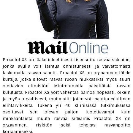
Proactol XS on lääketieteellisesti lisensoitu rasvaa sideaine,
jonka avulla voit laihtua onnistuneesti ja vaivattomasti
laskemalla rasvan saanti
.
Proactol XS on orgaaninen lähde
kuituja, jotka sitovat rasvaa ruoan hiukkasiksi myös suuri
otettavien elimistön. Minimoimalla päivittäistä rasvan
kulutusta, Proactol XS voit vähentää painoa nopeasti, oikein
ja myös turvallisesti, mutta silti joten voit nauttia edullinen
elintarvikkeita. Tukena yli 40 kliinisissä tutkimuksissa
osoittavat sen olevan paljon luotettavampi kuin
minkäänlaista muuta rasvaa sideaine, Proactol XS on
orgaaninen, riskitön sekä tehokas rasvanpoltto
korjaamiseksi.