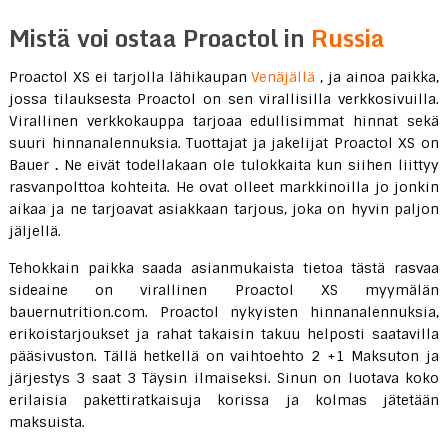
Mistä voi ostaa Proactol in
Russia
Proactol XS ei tarjolla lähikaupan
Venäjällä
, ja ainoa paikka,
jossa tilauksesta Proactol on sen virallisilla verkkosivuilla.
Virallinen verkkokauppa tarjoaa edullisimmat hinnat sekä
suuri hinnanalennuksia. Tuottajat ja jakelijat Proactol XS on
Bauer
.
Ne eivät todellakaan ole tulokkaita kun siihen liittyy
rasvanpolttoa kohteita. He ovat olleet markkinoilla jo jonkin
aikaa ja ne tarjoavat asiakkaan tarjous, joka on hyvin paljon
jäljellä.
Tehokkain paikka saada asianmukaista tietoa tästä rasvaa
sideaine on virallinen Proactol XS myymälän
bauernutrition.com. Proactol nykyisten hinnanalennuksia,
erikoistarjoukset ja rahat takaisin takuu helposti saatavilla
pääsivuston. Tällä hetkellä on vaihtoehto 2 +1 Maksuton ja
järjestys 3 saat 3 Täysin ilmaiseksi. Sinun on luotava koko
erilaisia ​​pakettiratkaisuja korissa ja kolmas jätetään
maksuista.