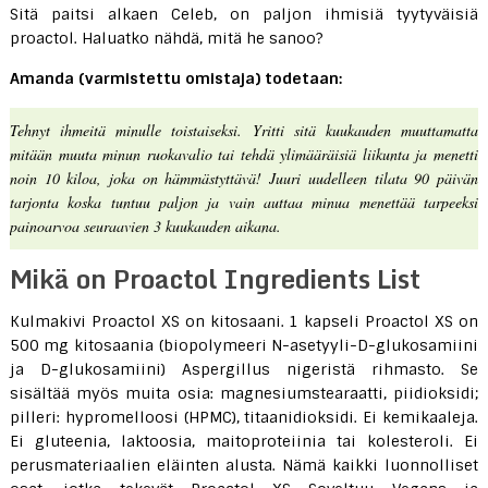
Sitä paitsi alkaen Celeb, on paljon ihmisiä tyytyväisiä
proactol. Haluatko nähdä, mitä he sanoo?
Amanda (varmistettu omistaja) todetaan:
Tehnyt ihmeitä minulle toistaiseksi. Yritti sitä kuukauden muuttamatta
mitään muuta minun ruokavalio tai tehdä ylimääräisiä liikunta ja menetti
noin 10 kiloa, joka on hämmästyttävä! Juuri uudelleen tilata 90 päivän
tarjonta koska tuntuu paljon ja vain auttaa minua menettää tarpeeksi
painoarvoa seuraavien 3 kuukauden aikana.
Mikä on Proactol Ingredients List
Kulmakivi Proactol XS on kitosaani. 1 kapseli Proactol XS on
500 mg kitosaania (biopolymeeri N-asetyyli-D-glukosamiini
ja D-glukosamiini) Aspergillus nigeristä rihmasto. Se
sisältää myös muita osia: magnesiumstearaatti, piidioksidi;
pilleri: hypromelloosi (HPMC), titaanidioksidi. Ei kemikaaleja.
Ei gluteenia, laktoosia, maitoproteiinia tai kolesteroli. Ei
perusmateriaalien eläinten alusta. Nämä kaikki luonnolliset