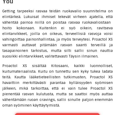
You
Getting tarpeeksi rasvaa teidän ruokavalio suunnitelma on
elintärkeä. Lukuisat ihmiset tekevät virheen ajatella, että
vähentää painoa niillä on poistaa rasvaa ruokavaliostaan ​​
hoito kokonaan. Kuitenkin ei syö oikein, ravitseva
elintarvikkeet, joilla on oikeus, terveellisiä rasvoja voisi
vahingoittaa painonhallintaa, ja myös terveytesi. Proactol XS
varmasti auttavat pitämään rasvan saanti terveillä ja
tasapainoinen tarkistus, mutta silti sallii sinun nauttia
suosikki elintarvikkeet, valitettavasti Täysin ilmainen.
Proactol XS sisältää Kitosaani, kaikki luonnolliset,
kuitumateriaalista. Kuitu on tunnettu sen kyky tukea ladata
teitä. Kautta lääketieteellisten tutkimusten, Proactol XS
havaittiin merkittävästi parantaa kylläisyyden syömisen
jälkeen, mikä tarkoittaa, että ei vain tulee Proactol XS
pienentää rasvan kulutusta, mutta se saattoi myös auttaa
vähentämään ruoan cravings, sallii sinulle paljon enemmän
oman syöminen käyttäytymistä.