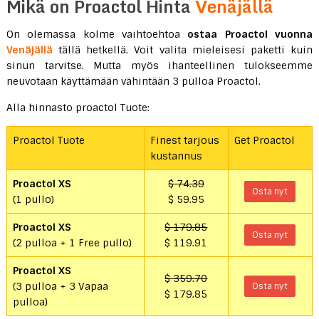
Mikä on Proactol Hinta
Venäjällä
On olemassa kolme vaihtoehtoa
ostaa Proactol vuonna
Venäjällä
tällä hetkellä. Voit valita mieleisesi paketti kuin
sinun tarvitse. Mutta myös ihanteellinen tulokseemme
neuvotaan käyttämään vähintään 3 pulloa Proactol.
Alla hinnasto proactol Tuote:
Proactol Tuote
Finest tarjous
Get Proactol
kustannus
Proactol XS
$ 74.39
Osta nyt
(1 pullo)
$ 59.95
Proactol XS
$ 179.85
Osta nyt
(2 pulloa + 1 Free pullo)
$ 119.91
Proactol XS
$ 359.70
(3 pulloa + 3 Vapaa
Osta nyt
$ 179.85
pulloa)