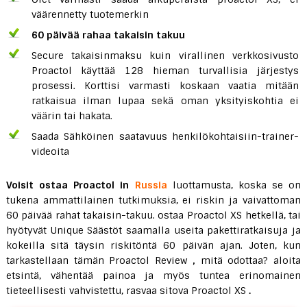
väärennetty tuotemerkin
60 päivää rahaa takaisin takuu
Secure takaisinmaksu kuin virallinen verkkosivusto
Proactol käyttää 128 hieman turvallisia järjestys
prosessi. Korttisi varmasti koskaan vaatia mitään
ratkaisua ilman lupaa sekä oman yksityiskohtia ei
väärin tai hakata.
Saada Sähköinen saatavuus henkilökohtaisiin-trainer-
videoita
Voisit ostaa Proactol in
Russia
luottamusta, koska se on
tukena ammattilainen tutkimuksia, ei riskin ja vaivattoman
60 päivää rahat takaisin-takuu. ostaa Proactol XS hetkellä, tai
hyötyvät Unique Säästöt saamalla useita pakettiratkaisuja ja
kokeilla sitä täysin riskitöntä 60 päivän ajan. Joten, kun
tarkastellaan tämän Proactol Review
,
mitä odottaa? aloita
etsintä, vähentää painoa ja myös tuntea erinomainen
tieteellisesti vahvistettu, rasvaa sitova Proactol XS
.