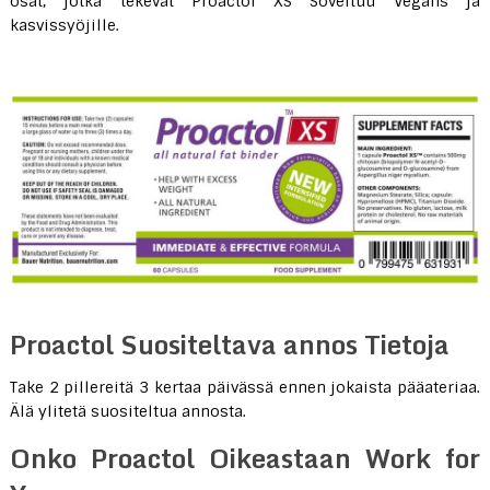
osat, jotka tekevät Proactol XS Soveltuu Vegans ja
kasvissyöjille.
Proactol Suositeltava annos Tietoja
Take 2 pillereitä 3 kertaa päivässä ennen jokaista pääateriaa.
Älä ylitetä suositeltua annosta.
Onko Proactol Oikeastaan ​​Work for