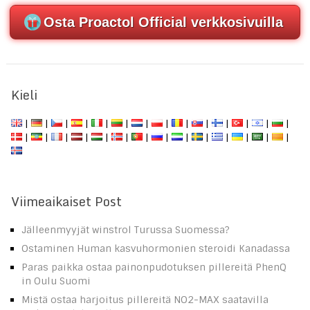
Osta Proactol Official verkkosivuilla
Kieli
|
|
|
|
|
|
|
|
|
|
|
|
|
|
|
|
|
|
|
|
|
|
|
|
|
|
|
|
Viimeaikaiset Post
Jälleenmyyjät winstrol Turussa Suomessa?
Ostaminen Human kasvuhormonien steroidi Kanadassa
Paras paikka ostaa painonpudotuksen pillereitä PhenQ
in Oulu Suomi
Mistä ostaa harjoitus pillereitä NO2-MAX saatavilla