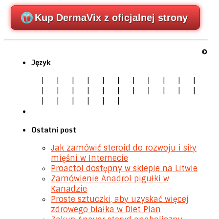
Kup DermaVix z oficjalnej strony
©
Język
|
|
|
|
|
|
|
|
|
|
|
|
|
|
|
|
|
|
|
|
|
|
|
|
|
|
|
|
Ostatni post
Jak zamówić steroid do rozwoju i siły
mięśni w Internecie
Proactol dostępny w sklepie na Litwie
Zamówienie Anadrol pigułki w
Kanadzie
Proste sztuczki, aby uzyskać więcej
zdrowego białka w Diet Plan