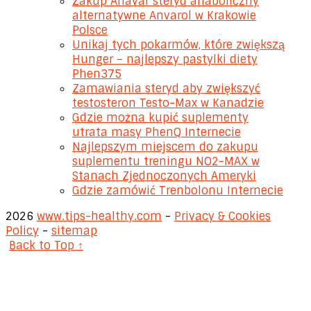
Zakup Anavar steryd anaboliczny
alternatywne Anvarol w Krakowie
Polsce
Unikaj tych pokarmów, które zwiększą
Hunger – najlepszy pastylki diety
Phen375
Zamawiania steryd aby zwiększyć
testosteron Testo-Max w Kanadzie
Gdzie można kupić suplementy
utrata masy PhenQ Internecie
Najlepszym miejscem do zakupu
suplementu treningu NO2-MAX w
Stanach Zjednoczonych Ameryki
Gdzie zamówić Trenbolonu Internecie
2026
www.tips-healthy.com
-
Privacy & Cookies
Policy
-
sitemap
Back to Top ↑