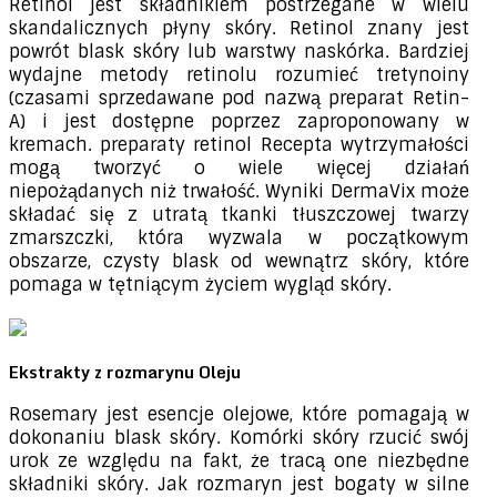
Retinol jest składnikiem postrzegane w wielu
skandalicznych płyny skóry. Retinol znany jest
powrót blask skóry lub warstwy naskórka. Bardziej
wydajne metody retinolu rozumieć tretynoiny
(czasami sprzedawane pod nazwą preparat Retin-
A) i jest dostępne poprzez zaproponowany w
kremach. preparaty retinol Recepta wytrzymałości
mogą tworzyć o wiele więcej działań
niepożądanych niż trwałość. Wyniki DermaVix może
składać się z utratą tkanki tłuszczowej twarzy
zmarszczki, która wyzwala w początkowym
obszarze, czysty blask od wewnątrz skóry, które
pomaga w tętniącym życiem wygląd skóry.
Ekstrakty z rozmarynu Oleju
Rosemary jest esencje olejowe, które pomagają w
dokonaniu blask skóry. Komórki skóry rzucić swój
urok ze względu na fakt, że tracą one niezbędne
składniki skóry. Jak rozmaryn jest bogaty w silne