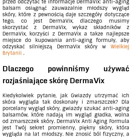
przed odczytać te informacje DermaVix: anti-aging
balsam osiągnąć zauważalnie młodszy wygląd
skóry, które z pewnością daje szczegóły dotyczące
tego, co jest DermaVix, dlaczego musimy
skorzystać z DermaVix, wykaz składników z
DermaVix, korzyści z DermaVix a także najlepsze
miejsce do kupowania anti-aging formuły, aby
odzyskać silniejszą DermaVix skóry w
Wielkiej
Brytanii
.
Dlaczego powinniśmy używać
rozjaśniające skórę DermaVix
Kiedykolwiek pytanie, jak Gwiazdy utrzymać ich
skóra wygląda tak doskonały i zmarszczek? Dla
porcelany wygląd skóry, gwiazdy szukać anti-aging
balsamów, które nadają im wygląd gładka, wolna
od zmarszczek skóry. DermaVix Anti Aging Formula
jest Twój sekret promienny, piękny skóry, która
wygląda na lat młodszy. Nie znosić ból fizyczny, a