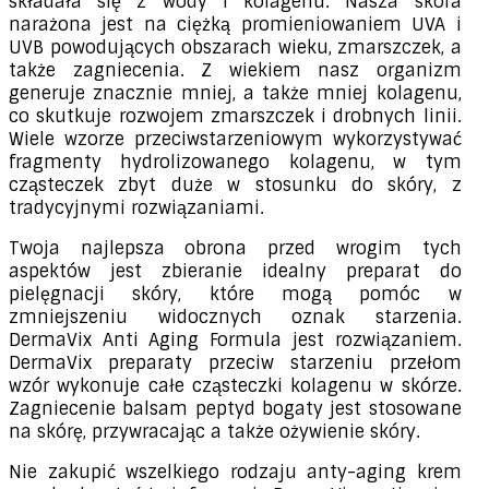
składała się z wody i kolagenu. Nasza skóra
narażona jest na ciężką promieniowaniem UVA i
UVB powodujących obszarach wieku, zmarszczek, a
także zagniecenia. Z wiekiem nasz organizm
generuje znacznie mniej, a także mniej kolagenu,
co skutkuje rozwojem zmarszczek i drobnych linii.
Wiele wzorze przeciwstarzeniowym wykorzystywać
fragmenty hydrolizowanego kolagenu, w tym
cząsteczek zbyt duże w stosunku do skóry, z
tradycyjnymi rozwiązaniami.
Twoja najlepsza obrona przed wrogim tych
aspektów jest zbieranie idealny preparat do
pielęgnacji skóry, które mogą pomóc w
zmniejszeniu widocznych oznak starzenia.
DermaVix Anti Aging Formula jest rozwiązaniem.
DermaVix preparaty przeciw starzeniu przełom
wzór wykonuje całe cząsteczki kolagenu w skórze.
Zagniecenie balsam peptyd bogaty jest stosowane
na skórę, przywracając a także ożywienie skóry.
Nie zakupić wszelkiego rodzaju anty-aging krem