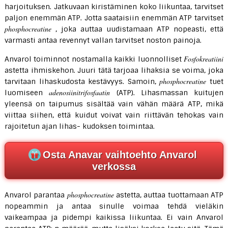
harjoituksen. Jatkuvaan kiristäminen koko liikuntaa, tarvitset
paljon enemmän ATP. Jotta saataisiin enemmän ATP tarvitset
phosphocreatine
, joka auttaa uudistamaan ATP nopeasti, että
varmasti antaa revennyt vallan tarvitset noston painoja.
Fosfokreatiini
Anvarol toiminnot nostamalla kaikki luonnolliset
astetta ihmiskehon. Juuri tätä tarjoaa lihaksia se voima, joka
phosphocreatine
tarvitaan lihaskudosta kestävyys. Samoin,
tuet
adenosiinitrifosfaatin
luomiseen
(ATP). Lihasmassan kuitujen
yleensä on taipumus sisältää vain vähän määrä ATP, mikä
viittaa siihen, että kuidut voivat vain riittävän tehokas vain
rajoitetun ajan lihas- kudoksen toimintaa.
Osta Anavar vaihtoehto Anvarol
verkossa
phosphocreatine
Anvarol parantaa
astetta, auttaa tuottamaan ATP
nopeammin ja antaa sinulle voimaa tehdä vieläkin
vaikeampaa ja pidempi kaikissa liikuntaa. Ei vain Anvarol