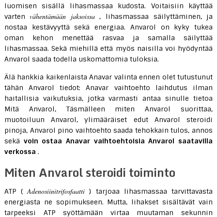
luomisen sisällä lihasmassaa kudosta. Voitaisiin käyttää
vähentämään jaksoissa
varten
, lihasmassaa säilyttäminen, ja
nostaa kestävyyttä sekä energiaa. Anvarol on kyky tukea
oman kehon menettää rasvaa ja samalla säilyttää
lihasmassaa. Sekä miehillä että myös naisilla voi hyödyntää
Anvarol saada todella uskomattomia tuloksia.
Älä hankkia kaikenlaista Anavar valinta ennen olet tutustunut
tähän Anvarol tiedot: Anavar vaihtoehto laihdutus ilman
haitallisia vaikutuksia, jotka varmasti antaa sinulle tietoa
Mitä Anvarol, Täsmälleen miten Anvarol suorittaa,
muotoiluun Anvarol, ylimääräiset edut Anvarol steroidi
pinoja, Anvarol pino vaihtoehto saada tehokkain tulos, annos
sekä
voin ostaa Anavar vaihtoehtoisia Anvarol saatavilla
verkossa
.
Miten Anvarol steroidi toiminto
Adenosiinitrifosfaatti
ATP (
) tarjoaa lihasmassaa tarvittavasta
energiasta ne sopimukseen. Mutta, lihakset sisältävät vain
tarpeeksi ATP syöttämään virtaa muutaman sekunnin