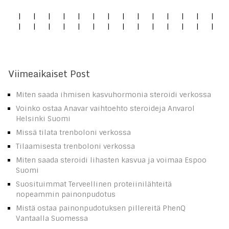
|
|
|
|
|
|
|
|
|
|
|
|
|
|
|
|
|
|
|
|
|
|
|
|
|
|
|
|
Viimeaikaiset Post
Miten saada ihmisen kasvuhormonia steroidi verkossa
Voinko ostaa Anavar vaihtoehto steroideja Anvarol
Helsinki Suomi
Missä tilata trenboloni verkossa
Tilaamisesta trenboloni verkossa
Miten saada steroidi lihasten kasvua ja voimaa Espoo
Suomi
Suosituimmat Terveellinen proteiinilähteitä
nopeammin painonpudotus
Mistä ostaa painonpudotuksen pillereitä PhenQ
Vantaalla Suomessa