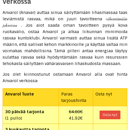
verkossa
Anvarol (Anavar) auttaa sinua säilyttämään lihasmassaa taas
vähentämään
leviämistä rasvaa, mikä on juuri tavoitteena
jaksoissa
. Jos aiot saada oman tavoitteen pysyä kova
ruokavalio, ostaa Anvarol ja alkaa liikunnan minimoida
rasvaa kuntoklubi. Anvarol varmasti auttaa sinua lisätä ATP
määrin, että sallivat kehon markkinoille ja käyttää valtaa niin
voimakas mahdollisina. Tämä pilleri antaa energiaa täytyy
sulattaa rasvaa sekä hyödyntämään rasvaa kuin resurssien
tehokasta säilyttäen vähärasvaisen lihaskudosta massaan.
Jos olet kiinnostunut ostamaan Anvarol alla ovat hinta
Anvarol verkossa:
Anvarol Tuote
Paras
Osta nyt
tarjoushinta
30 päivää tarjonta
64.80€
Osta nyt
(1 pullo)
41.92€
3 kuukautta tarjonta