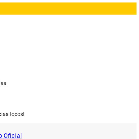
das
ias locos!
 Oficial