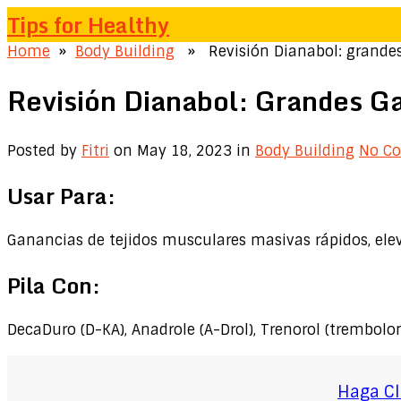
Tips for Healthy
Home
»
Body Building
» Revisión Dianabol: grandes
Revisión Dianabol: Grandes Ga
Posted by
Fitri
on May 18, 2023
in
Body Building
No C
Usar Para:
Ganancias de tejidos musculares masivas rápidos, ele
Pila Con:
DecaDuro (D-KA), Anadrole (A-Drol), Trenorol (trembolo
Haga Cl