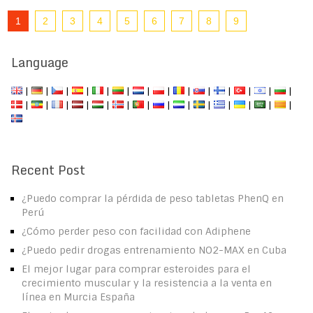
1
2
3
4
5
6
7
8
9
Language
|
|
|
|
|
|
|
|
|
|
|
|
|
|
|
|
|
|
|
|
|
|
|
|
|
|
|
|
Recent Post
¿Puedo comprar la pérdida de peso tabletas PhenQ en
Perú
¿Cómo perder peso con facilidad con Adiphene
¿Puedo pedir drogas entrenamiento NO2-MAX en Cuba
El mejor lugar para comprar esteroides para el
crecimiento muscular y la resistencia a la venta en
línea en Murcia España