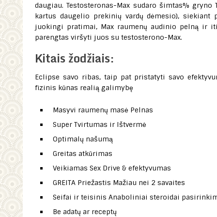
daugiau. Testosteronas-Max sudaro šimtas% gryno Tr
kartus daugelio prekinių vardų dėmesio), siekiant p
juokingi pratimai, Max raumenų audinio pelną ir iti
parengtas viršyti juos su testosterono-Max.
Kitais žodžiais:
Eclipse savo ribas, taip pat pristatyti savo efektyv
fizinis kūnas realią galimybę
Masyvi raumenų masė Pelnas
Super Tvirtumas ir Ištvermė
Optimalų našumą
Greitas atkūrimas
Veikiamas Sex Drive & efektyvumas
GREITA Priežastis Mažiau nei 2 savaites
Seifai ir teisinis Anaboliniai steroidai pasirinki
Be adatų ar receptų