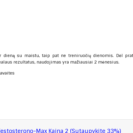
er dieną su maistu, taip pat ne treniruočių dienomis. Dėl pra
ealaus rezultatus, naudojimas yra mažiausiai 2 mėnesius.
savaites
 Testosterono-Max Kaina 2 (Sutaupykite 33%)