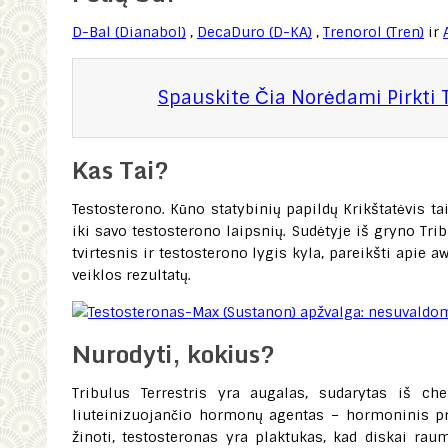
D-Bal (Dianabol)
,
DecaDuro (D-KA)
,
Trenorol (Tren)
ir
Spauskite Čia Norėdami Pirkti 
Kas Tai?
Testosterono. Kūno statybinių papildų Krikštatėvis ta
iki savo testosterono laipsnių. Sudėtyje iš gryno T
tvirtesnis ir testosterono lygis kyla, pareikšti apie
veiklos rezultatų.
Nurodyti, kokius?
Tribulus Terrestris yra augalas, sudarytas iš ch
liuteinizuojančio hormonų agentas – hormoninis prep
žinoti, testosteronas yra plaktukas, kad diskai ra