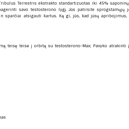
ibulus Terrestris ekstrakto standartizuotas iki 45% saponinų
agerinti savo testosterono lygį. Jūs patirsite sprogstamųjų j
n sparčiai atsigauti kartus. Ką gi, jūs, kad jūsų apribojimus,
umą teisę teisė į orbitą su testosterono-Max; Pavyko atrakinti 
mas