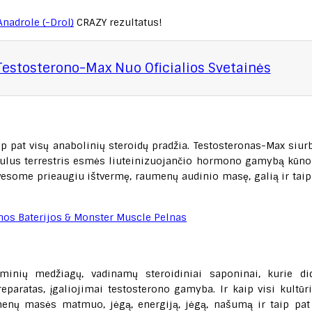
Anadrole (-Drol)
CRAZY rezultatus!
Testosterono-Max Nuo Oficialios Svetainės
ip pat visų anabolinių steroidų pradžia. Testosteronas-Max siurb
ribulus terrestris esmės liuteinizuojančio hormono gamybą kūno
 awesome prieaugiu ištvermę, raumenų audinio masę, galią ir taip
eminių medžiagų, vadinamų steroidiniai saponinai, kurie di
aratas, įgaliojimai testosterono gamyba. Ir kaip visi kultūri
umenų masės matmuo, jėgą, energiją, jėgą, našumą ir taip pat