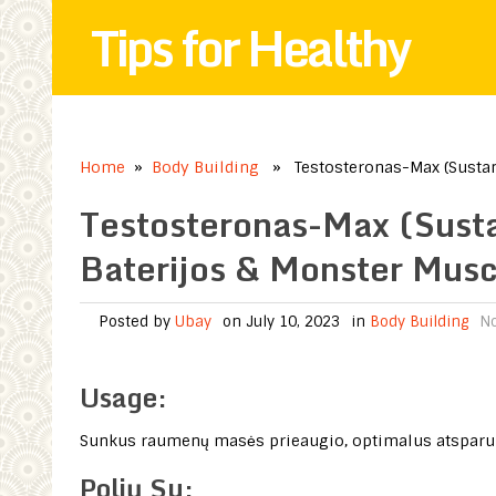
Tips for Healthy
Home
»
Body Building
» Testosteronas-Max (Sustano
Testosteronas-Max (Sust
Baterijos & Monster Musc
Posted by
Ubay
on July 10, 2023
in
Body Building
N
Usage:
Sunkus raumenų masės prieaugio, optimalus atsparuma
Polių Su: