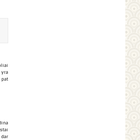
liai
 yra
 pat
dina
stai
 dar