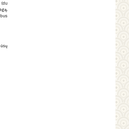
 (du
ėgą,
 bus
jūsų