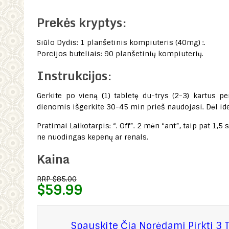
Prekės kryptys:
Siūlo Dydis: 1 planšetinis kompiuteris (40mg) :.
Porcijos buteliais: 90 planšetinių kompiuterių.
Instrukcijos:
Gerkite po vieną (1) tabletę du-trys (2-3) kartus p
dienomis išgerkite 30-45 min prieš naudojasi. Dėl id
Pratimai Laikotarpis: “. Off”. 2 mėn “ant”, taip pat 1,5 
ne nuodingas kepenų ar renals.
Kaina
RRP $85.00
$59.99
Spauskite Čia Norėdami Pirkti 3