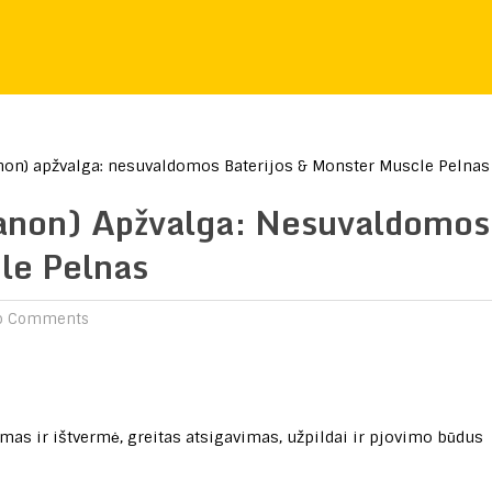
n) apžvalga: nesuvaldomos Baterijos & Monster Muscle Pelnas
anon) Apžvalga: Nesuvaldomos
le Pelnas
o Comments
s ir ištvermė, greitas atsigavimas, užpildai ir pjovimo būdus