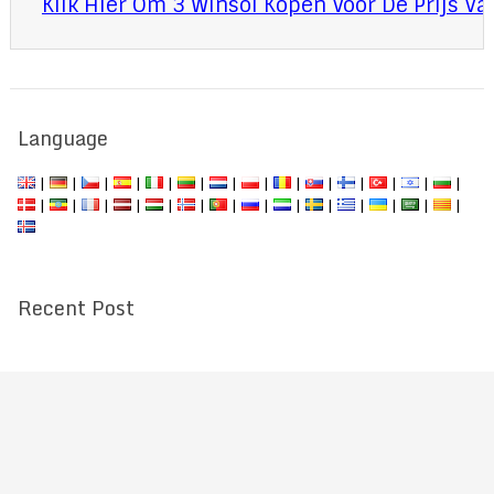
Klik Hier Om 3 Winsol Kopen Voor De Prijs V
Language
|
|
|
|
|
|
|
|
|
|
|
|
|
|
|
|
|
|
|
|
|
|
|
|
|
|
|
|
Recent Post