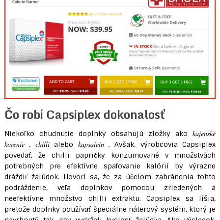
Čo robí Capsiplex dokonalosť
kajenské
Niekoľko chudnutie doplnky obsahujú zložky ako
korenie
chilli
kapsaicín
,
alebo
. Avšak, výrobcovia Capsiplex
povedať, že chilli papričky konzumované v množstvách
potrebných pre efektívne spaľovanie kalórií by výrazne
dráždiť žalúdok. Hovorí sa, že za účelom zabránenia tohto
podráždenie, veľa doplnkov pomocou zriedených a
neefektívne množstvo chilli extraktu. Capsiplex sa líšia,
pretože doplnky používať špeciálne náterový systém, ktorý je