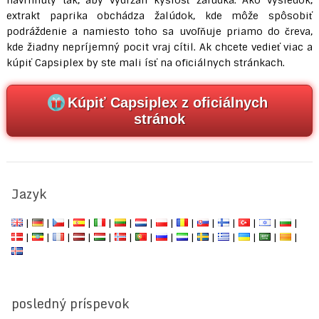
navrhnutý tak, aby vydržali kyslosť žalúdka. Ako výsledok,
extrakt paprika obchádza žalúdok, kde môže spôsobiť
podráždenie a namiesto toho sa uvoľňuje priamo do čreva,
kde žiadny nepríjemný pocit vraj cítil. Ak chcete vedieť viac a
kúpiť Capsiplex by ste mali ísť na oficiálnych stránkach.
Kúpiť Capsiplex z oficiálnych
stránok
Jazyk
|
|
|
|
|
|
|
|
|
|
|
|
|
|
|
|
|
|
|
|
|
|
|
|
|
|
|
|
posledný príspevok