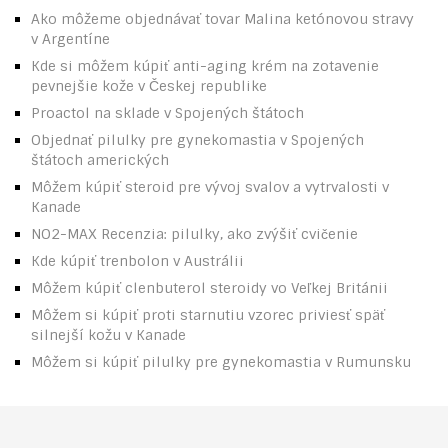
Ako môžeme objednávať tovar Malina ketónovou stravy
v Argentíne
Kde si môžem kúpiť anti-aging krém na zotavenie
pevnejšie kože v Českej republike
Proactol na sklade v Spojených štátoch
Objednať pilulky pre gynekomastia v Spojených
štátoch amerických
Môžem kúpiť steroid pre vývoj svalov a vytrvalosti v
Kanade
NO2-MAX Recenzia: pilulky, ako zvýšiť cvičenie
Kde kúpiť trenbolon v Austrálii
Môžem kúpiť clenbuterol steroidy vo Veľkej Británii
Môžem si kúpiť proti starnutiu vzorec priviesť späť
silnejší kožu v Kanade
Môžem si kúpiť pilulky pre gynekomastia v Rumunsku