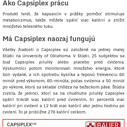
Ako Capsiplex prácu
Produkt tvrdí, že kapsaicín v prášky pomôcť stimuluje
metabolizmus, takže môžete spáliť viac kalórií a znížiť
množstvo telesného tuku.
Má Capsiplex naozaj fungujú
Všetky žiadosti o Capsiplex sú založené na jednej malej
štúdii na University of Oklahoma. V štúdii, 25 subjektov sa
buď Capsiplex pilulky alebo placebo pred cvičenia.
Výskumníci potom monitorovali množstvo energie, ktoré
boli vydané, a ich spotrebu kyslíka a tepovú frekvenciu 60
minút pred výkonom, 60-minúta, počas cvičenia a 50 minút
po výkone, ktorý sa skladal chôdza na bežeckom páse. Štúdia
zistila, že jedinci, ktorí sa na chudnutie pilulky Capsiplex
spálil trikrát viac kalórií pred cvičením, tri percentá viac
kalórií pri cvičení a 12 krát viac kalórií ako jednu hodinu po
cvičení. To je približne 278 kalórií celkom.