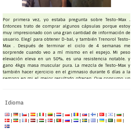
Por primera vez, yo estaba pregunta sobre Testo-Max .
Entonces trato de comprar algunos cápsulas porque estoy
muy impresionado con una gran cantidad de información de
usuario. Elegí para obtener D-bal, y también Trenorol Testo-
Max . Después de terminar el ciclo de 4 semanas me
sorprende cuando veo a mí mismo en el espejo. Mi peso
elevación eleva en un 50%, es una resistencia notable. y
gano 4kgs masa muscular pura. La mezcla de Testo-Max y
también hacer ejercicio en el gimnasio durante 6 días a la
semana en mi el mejor resultado ofrecen. Que consumo un
resto de formación en la cuarta semana 3ª y también. y ahora
no podía esperar para comenzar mi entrenamiento una vez
más.
Idioma
Hamza
|
|
|
|
|
|
|
|
|
|
|
|
|
|
|
|
|
|
|
|
|
|
|
|
|
|
|
|