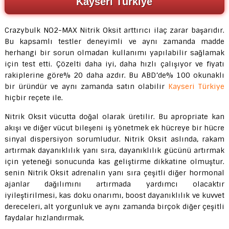
Kayseri Türkiye
Crazybulk NO2-MAX Nitrik Oksit arttırıcı ilaç zarar başarıdır.
Bu kapsamlı testler deneyimli ve aynı zamanda madde
herhangi bir sorun olmadan kullanımı yapılabilir sağlamak
için test etti. Çözelti daha iyi, daha hızlı çalışıyor ve fiyatı
rakiplerine göre% 20 daha azdır. Bu ABD’de% 100 okunaklı
bir üründür ve aynı zamanda satın olabilir
Kayseri Türkiye
hiçbir reçete ile.
Nitrik Oksit vücutta doğal olarak üretilir. Bu apropriate kan
akışı ve diğer vücut bileşeni iş yönetmek ek hücreye bir hücre
sinyal dispersiyon sorumludur. Nitrik Oksit aslında, rakam
artırmak dayanıklılık yanı sıra, dayanıklılık gücünü artırmak
için yeteneği sonucunda kas geliştirme dikkatine olmuştur.
senin Nitrik Oksit adrenalin yanı sıra çeşitli diğer hormonal
ajanlar dağılımını artırmada yardımcı olacaktır
iyileştirilmesi, kas doku onarımı, boost dayanıklılık ve kuvvet
dereceleri, alt yorgunluk ve aynı zamanda birçok diğer çeşitli
faydalar hızlandırmak.