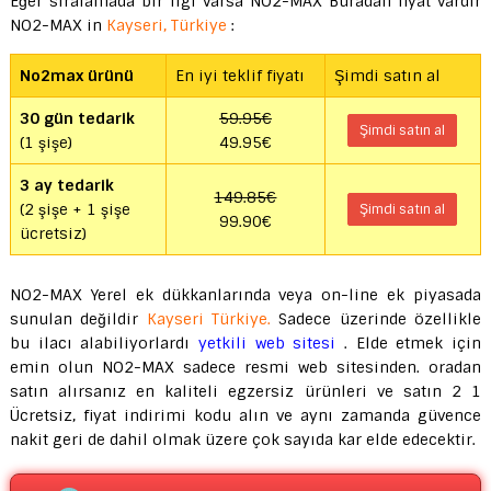
Eğer sıralamada bir ilgi varsa NO2-MAX Buradan fiyat vardır
NO2-MAX in
Kayseri, Türkiye
:
No2max ürünü
En iyi teklif fiyatı
Şimdi satın al
30 gün tedarik
59.95€
Şimdi satın al
(1 şişe)
49.95€
3 ay tedarik
149.85€
(2 şişe + 1 şişe
Şimdi satın al
99.90€
ücretsiz)
NO2-MAX Yerel ek dükkanlarında veya on-line ek piyasada
sunulan değildir
Kayseri Türkiye.
Sadece üzerinde özellikle
bu ilacı alabiliyorlardı
yetkili web sitesi
. Elde etmek için
emin olun NO2-MAX sadece resmi web sitesinden. oradan
satın alırsanız en kaliteli egzersiz ürünleri ve satın 2 1
Ücretsiz, fiyat indirimi kodu alın ve aynı zamanda güvence
nakit geri de dahil olmak üzere çok sayıda kar elde edecektir.