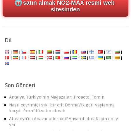
satın almak NO2-MAX resmi web
sitesinden
Dil
|
|
|
|
|
|
|
|
|
|
|
|
|
|
|
|
|
|
|
|
|
|
|
|
|
|
|
|
Son Gönderi
Antalya, Türkiye’nin Mağazaları Proactol Temin
Nasıl çevrimiçi sıkı bir cilt DermaVix geri yaşlanma
karşıtı formülü satın almak
Almanya’da Anavar alternatif Anvarol almak için en iyi
yer