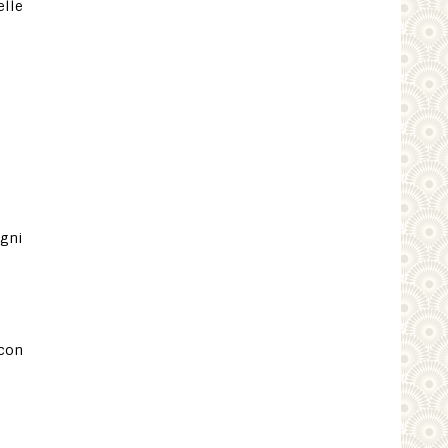
elle
agni
 con