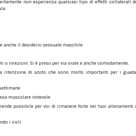
rtamente non esperienza qualsiasi tipo di effetti collaterali d
ula
i e anche il desiderio sessuale maschile
hi o iniezioni. Si è preso per via orale e anche comodamente.
a ritenzione di azoto che sono molto importanti per i guad
 settimane
massa muscolare notevole
rende possibile per voi di rimanere forte nei tuoi allenamenti
do i cicli