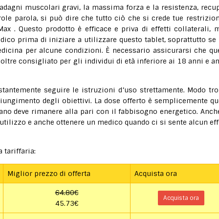
adagni muscolari gravi, la massima forza e la resistenza, recu
role parola, si può dire che tutto ciò che si crede tue restrizion
x . Questo prodotto è efficace e priva di effetti collaterali, 
ico prima di iniziare a utilizzare questo tablet, soprattutto se
dicina per alcune condizioni. È necessario assicurarsi che qu
ltre consigliato per gli individui di età inferiore ai 18 anni e a
.
stantemente seguire le istruzioni d’uso strettamente. Modo tr
ungimento degli obiettivi. La dose offerto è semplicemente qu
ano deve rimanere alla pari con il fabbisogno energetico. Anch
l’utilizzo e anche ottenere un medico quando ci si sente alcun eff
 tariffaria:
Miglior prezzo di offerta
Acquista ora
64.80€
Acquista ora
45.73€