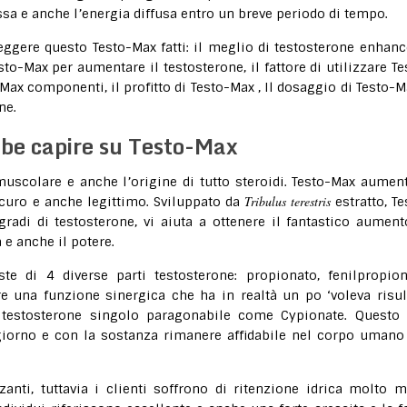
a e anche l’energia diffusa entro un breve periodo di tempo.
eggere questo Testo-Max fatti: il meglio di testosterone enhanc
to-Max per aumentare il testosterone, il fattore di utilizzare Te
ax componenti, il profitto di Testo-Max , Il dosaggio di Testo-M
ne.
bbe capire su Testo-Max
 muscolare e anche l’origine di tutto steroidi. Testo-Max aument
Tribulus terestris
icuro e anche legittimo. Sviluppato da
estratto, Te
adi di testosterone, vi aiuta a ottenere il fantastico aument
 e anche il potere.
te di 4 diverse parti testosterone: propionato, fenilpropion
 una funzione sinergica che ha in realtà un po ‘voleva risult
l testosterone singolo paragonabile come Cypionate. Questo
giorno e con la sostanza rimanere affidabile nel corpo umano
nti, tuttavia i clienti soffrono di ritenzione idrica molto 