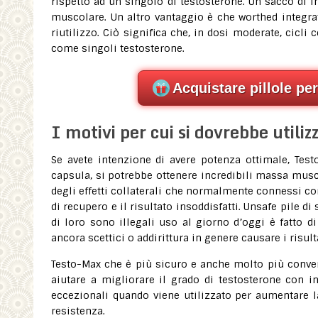
rispetto ad un singolo di testosterone. Un sacco di i
muscolare. Un altro vantaggio è che worthed integrato
riutilizzo. Ciò significa che, in dosi moderate, cicl
come singoli testosterone.
Acquistare pillole pe
I motivi per cui si dovrebbe utili
Se avete intenzione di avere potenza ottimale, Tes
capsula, si potrebbe ottenere incredibili massa musco
degli effetti collaterali che normalmente connessi co
di recupero e il risultato insoddisfatti. Unsafe pile d
di loro sono illegali uso al giorno d’oggi è fatto 
ancora scettici o addirittura in genere causare i risult
Testo-Max che è più sicuro e anche molto più conveni
aiutare a migliorare il grado di testosterone con ing
eccezionali quando viene utilizzato per aumentare 
resistenza.