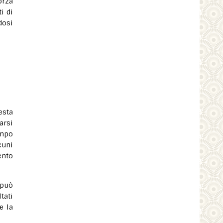
orza
i di
dosi
esta
arsi
empo
cuni
ento
 può
tati
e la