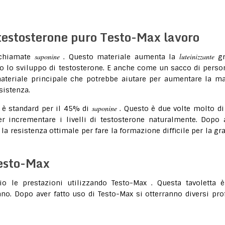
testosterone puro Testo-Max lavoro
saponine
luteinizzante
 chiamate
. Questo materiale aumenta la
gr
 lo sviluppo di testosterone. E anche come un sacco di perso
materiale principale che potrebbe aiutare per aumentare la m
sistenza.
saponine
è standard per il 45% di
. Questo è due volte molto di
r incrementare i livelli di testosterone naturalmente. Dopo 
la resistenza ottimale per fare la formazione difficile per la gr
Testo-Max
o le prestazioni utilizzando Testo-Max . Questa tavoletta 
o. Dopo aver fatto uso di Testo-Max si otterranno diversi prof