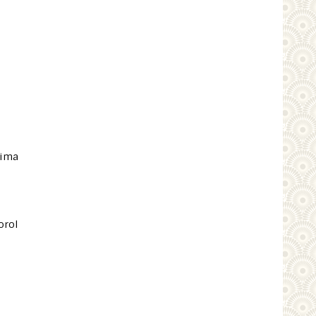
rima
orol