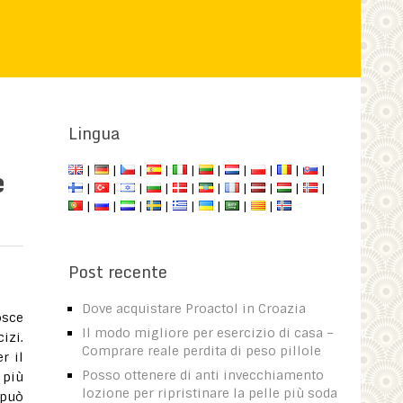
Lingua
e
|
|
|
|
|
|
|
|
|
|
|
|
|
|
|
|
|
|
|
|
|
|
|
|
|
|
|
|
Post recente
Dove acquistare Proactol in Croazia
osce
Il modo migliore per esercizio di casa –
izi.
Comprare reale perdita di peso pillole
r il
Posso ottenere di anti invecchiamento
 più
lozione per ripristinare la pelle più soda
 può