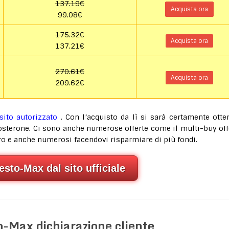
137.19€
Acquista ora
99.08€
175.32€
Acquista ora
137.21€
270.61€
Acquista ora
209.62€
sito autorizzato
. Con l’acquisto da lì si sarà certamente otte
estosterone. Ci sono anche numerose offerte come il multi-buy off
ro e anche numerosi facendovi risparmiare di più fondi.
sto-Max dal sito ufficiale
o-Max dichiarazione cliente