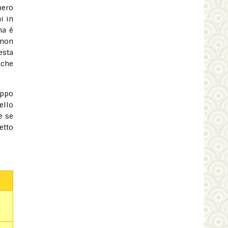
pero
i in
ma è
 non
esta
nche
oppo
ello
e se
etto