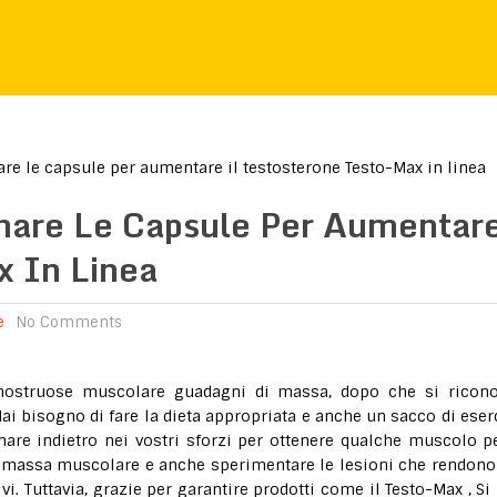
re le capsule per aumentare il testosterone Testo-Max in linea
dinare Le Capsule Per Aumentar
x In Linea
e
No Comments
 mostruose muscolare guadagni di massa, dopo che si ricon
i bisogno di fare la dieta appropriata e anche un sacco di eserc
nare indietro nei vostri sforzi per ottenere qualche muscolo pe
la massa muscolare e anche sperimentare le lesioni che rendono
ivi. Tuttavia, grazie per garantire prodotti come il Testo-Max , Si