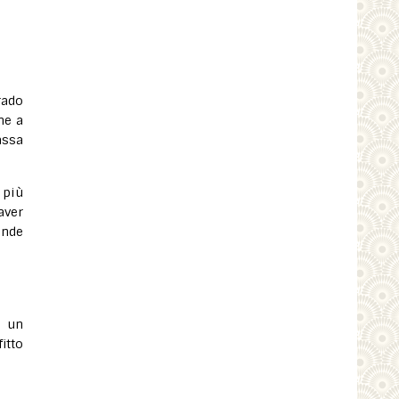
ado
ne a
assa
 più
aver
ande
è un
itto