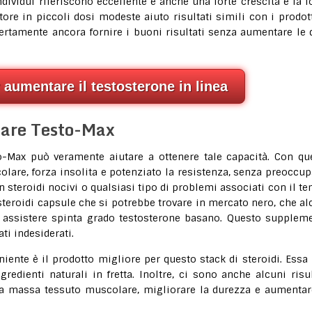
ndividui riferiscono eccellente e anche una forte crescita e la f
re in piccoli dosi modeste aiuto risultati simili con i prodott
i certamente ancora fornire i buoni risultati senza aumentare le 
r aumentare il testosterone in linea
zzare Testo-Max
to-Max può veramente aiutare a ottenere tale capacità. Con qu
lare, forza insolita e potenziato la resistenza, senza preoccup
n steroidi nocivi o qualsiasi tipo di problemi associati con il t
i steroidi capsule che si potrebbe trovare in mercato nero, che al
di assistere spinta grado testosterone basano. Questo supplem
ati indesiderati.
ente è il prodotto migliore per questo stack di steroidi. Essa
redienti naturali in fretta. Inoltre, ci sono anche alcuni risul
la massa tessuto muscolare, migliorare la durezza e aumentar