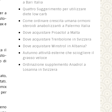
a Bari Italia
Quattro Suggerimento per utilizzare
er a
diete low carb
sto-
Come ordinare crescita umana ormoni
ax e
steroidi anabolizzanti a Palermo Italia
Dove acquistare Proactol a Malta
Dove acquistare Trenbolone in Svizzera
Dove acquistare Winstrol in Albania?
a il
Autunno attività esterne che sciogliere il
sto-
grasso veloce
o di
Ordinazione supplemento Anadrol a
Losanna in Svizzera
ato,
ati.
 mix
 per
meno