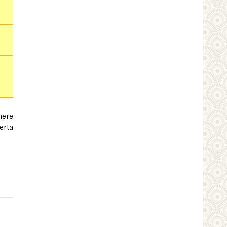
nere
erta