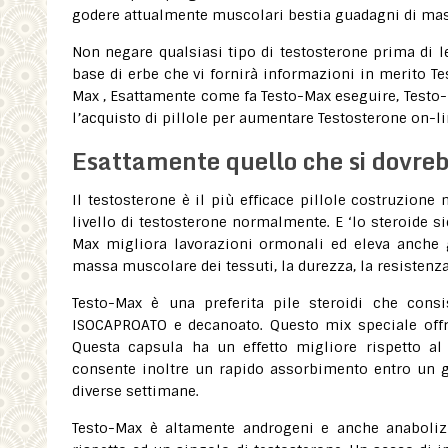
godere attualmente muscolari bestia guadagni di mass
Non negare qualsiasi tipo di testosterone prima di l
base di erbe che vi fornirà informazioni in merito Tes
Max , Esattamente come fa Testo-Max eseguire, Testo-M
l’acquisto di pillole per aumentare Testosterone on-li
Esattamente quello che si dovre
Il testosterone è il più efficace pillole costruzione
livello di testosterone normalmente. E ‘lo steroide s
Max migliora lavorazioni ormonali ed eleva anche gr
massa muscolare dei tessuti, la durezza, la resistenza
Testo-Max è una preferita pile steroidi che consis
ISOCAPROATO e decanoato. Questo mix speciale offre
Questa capsula ha un effetto migliore rispetto a
consente inoltre un rapido assorbimento entro un 
diverse settimane.
Testo-Max è altamente androgeni e anche anabolizza