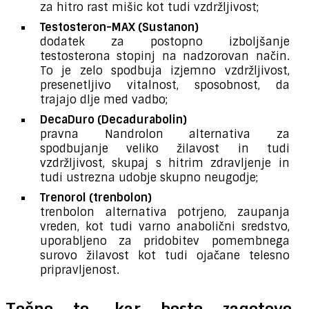
za hitro rast mišic kot tudi vzdržljivost;
Testosteron-MAX (Sustanon)
dodatek za postopno izboljšanje
testosterona stopinj na nadzorovan način.
To je zelo spodbuja izjemno vzdržljivost,
presenetljivo vitalnost, sposobnost, da
trajajo dlje med vadbo;
DecaDuro (Decadurabolin)
pravna Nandrolon alternativa za
spodbujanje veliko žilavost in tudi
vzdržljivost, skupaj s hitrim zdravljenje in
tudi ustrezna udobje skupno neugodje;
Trenorol (trenbolon)
trenbolon alternativa potrjeno, zaupanja
vreden, kot tudi varno anabolični sredstvo,
uporabljeno za pridobitev pomembnega
surovo žilavost kot tudi ojačane telesno
pripravljenost.
Točno to, kar boste zagotovo