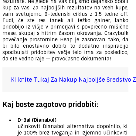
rezultate. Ne glede na vaš cilj, smo dejansko dobili
kup za vas. Za najboljših rezultatov na vseh kupe,
vam svetujemo, 8-tedenski ciklus z 1,5 tedne off.
Tudi, če ste res tanek ali težko gainer, lahko
pridobijo iz višje v primerjavi s povprečno mišične
mase, skupaj s hitrim časom okrevanja. Crazybulk
povečanje prostornine Heap je zasnovan tako, da
bi bilo enostavno dobiti to dodatno inspiracijo
spodbujati pridobitev večje telo ima za posledico,
da ste vedno raje — pravočasno dokumenta!
Kliknite Tukaj Za Nakup Najboljše Sredstvo Z
Kaj boste zagotovo pridobiti:
D-Bal (Dianabol)
učinkovit Dianabol alternativa dopolnilo, ki
je 100% brez tveganja in izjemno učinkoviti